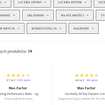
J
LICZBA OPINII
LICZBA HITÓW
OC
WANIE
SKŁADNIKI
WŁAŚCIWOŚCI
TY
M KRYCIA
KONSYSTENCJA
NAGRODY
nych produktów:
19
3,7 na 5
1432 opinie
4,4 na 5
344 opinie
Max Factor
Max Factor
Lasting Performance Make - Up  
Trwały podkład do twarzy
Długotrwały kryjący podkład SPF 20 (now