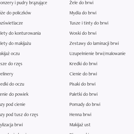
onzery i pudry brązujące
Żele do brwi
że do policzków
Mydła do brwi
zświetlacze
Tusze i tinty do brwi
lety do konturowania
Woski do brwi
lety do makijażu
Zestawy do laminacji brwi
kijaż oczu
Uzupełnienie brwi/malowanie
sze do rzęs
Kredki do brwi
elinery
Cienie do brwi
edki do oczu
Pisaki do brwi
enie do powiek
Paletki do brwi
zy pod cienie
Pomady do brwi
zy pod tusz do rzęs
Henna brwi
ylizacja brwi
Makijaż ust