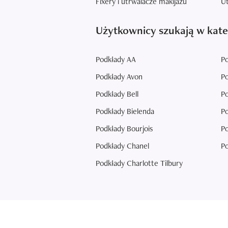
Fixery i utrwalacze makijażu
Ut
Użytkownicy szukają w kate
Podkłady AA
Po
Podkłady Avon
Po
Podkłady Bell
Po
Podkłady Bielenda
Po
Podkłady Bourjois
Po
Podkłady Chanel
Po
Podkłady Charlotte Tilbury