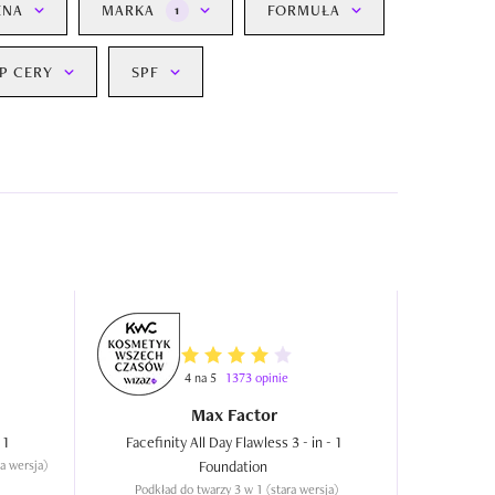
ENA
MARKA
FORMUŁA
1
P CERY
SPF
4 na 5
1373 opinie
Max Factor
Facefinity All Day Flawless 3 in 1  
Facefinity All Day Flawless 3 - in - 1 
a wersja)
Foundation  
Podkład do twarzy 3 w 1 (stara wersja)