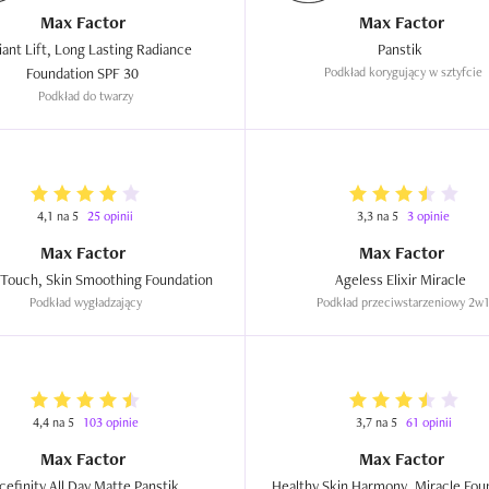
Max Factor
Max Factor
ant Lift, Long Lasting Radiance 
Panstik  
Foundation SPF 30  
Podkład korygujący w sztyfcie
Podkład do twarzy
4,1 na 5
25 opinii
3,3 na 5
3 opinie
Max Factor
Max Factor
Miracle Touch, Skin Smoothing Foundation  
Ageless Elixir Miracle  
Podkład wygładzający
Podkład przeciwstarzeniowy 2w
4,4 na 5
103 opinie
3,7 na 5
61 opinii
Max Factor
Max Factor
Facefinity All Day Matte Panstik  
Healthy Skin Harmony, Miracle Foun