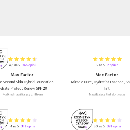
4,6 na 5
366 opinii
5 na 5
2 opinie
Max Factor
Max Factor
e Second Skin Hybrid Foundation, 
Miracle Pure, Hydratint Essence, She
Hydrate Protect Renew SPF 20  
Tint  
Podkład nawilżający z filtrem
Nawilżający tint do twarzy
4 na 5
311 opinii
3,9 na 5
391 opinii