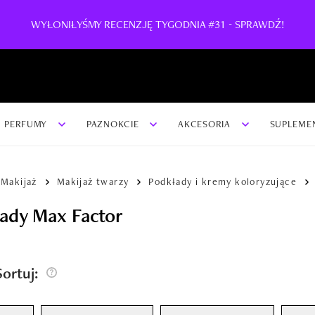
WYŁONIŁYŚMY RECENZJĘ TYGODNIA #31 - SPRAWDŹ!
PERFUMY
PAZNOKCIE
AKCESORIA
SUPLEME
Makijaż
Makijaż twarzy
Podkłady i kremy koloryzujące
ady Max Factor
/Sortuj: