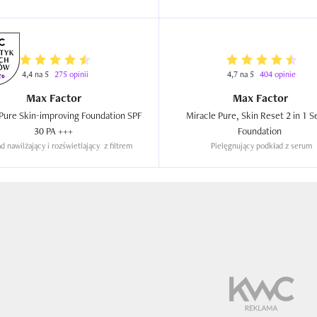
4,4 na 5
275 opinii
4,7 na 5
404 opinie
Max Factor
Max Factor
Pure Skin-improving Foundation SPF 
Miracle Pure, Skin Reset 2 in 1 S
30 PA +++  
Foundation  
d nawilżający i rozświetlający  z filtrem
Pielęgnujący podkład z serum