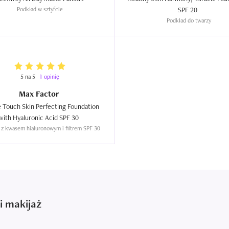
Podkład w sztyfcie
SPF 20  
Podkład do twarzy
5 na 5
1 opinię
Max Factor
 Touch Skin Perfecting Foundation 
with Hyaluronic Acid SPF 30  
 z kwasem hialuronowym i filtrem SPF 30
i makijaż