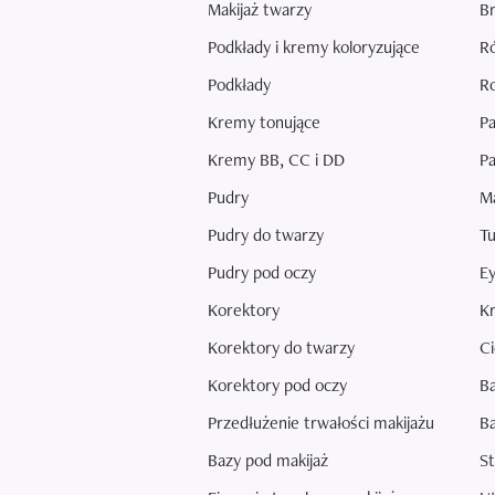
Makijaż twarzy
Br
Podkłady i kremy koloryzujące
Ró
Podkłady
Ro
Kremy tonujące
Pa
Kremy BB, CC i DD
Pa
Pudry
Ma
Pudry do twarzy
Tu
Pudry pod oczy
Ey
Korektory
Kr
Korektory do twarzy
Ci
Korektory pod oczy
Ba
Przedłużenie trwałości makijażu
Ba
Bazy pod makijaż
St