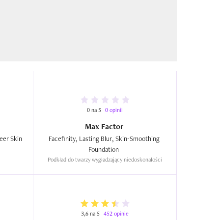
0 na 5
0 opinii
Max Factor
er Skin 
Facefinity, Lasting Blur, Skin-Smoothing 
Foundation  
Podkład do twarzy wygładzający niedoskonałości
3,6 na 5
452 opinie