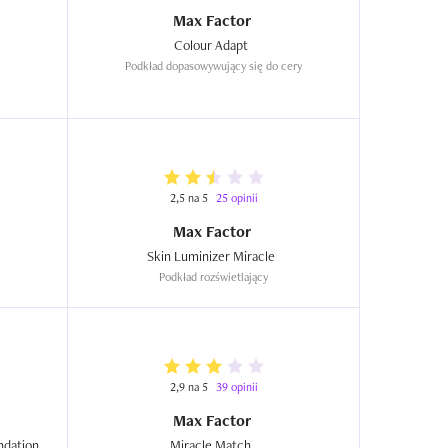
Max Factor
Colour Adapt  
Podkład dopasowywujący się do cery
2,5 na 5
25 opinii
Max Factor
Skin Luminizer Miracle  
1
Podkład rozświetlający
2,9 na 5
39 opinii
Max Factor
dation 
Miracle Match  