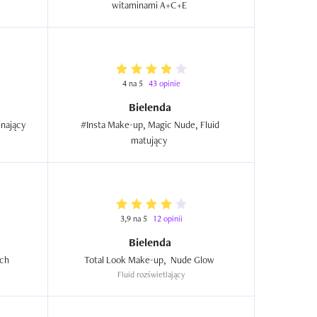
witaminami A+C+E  
4 na 5
43 opinie
Bielenda
Blur Effect, Fluid wygładzająco-napinający  
#Insta Make-up, Magic Nude, Fluid 
matujący  
3,9 na 5
12 opinii
Bielenda
Total Look Make-up, Nude Match  
Total Look Make-up,  Nude Glow  
Fluid rozświetlający