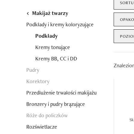
SORTU
Makijaż twarzy
OPAKO
Podkłady i kremy koloryzujące
Podkłady
POZIO
Kremy tonujące
Kremy BB, CC i DD
Znalezio
Pudry
Korektory
Przedłużenie trwałości makijażu
Bronzery i pudry brązujące
Róże do policzków
Sk
Rozświetlacze