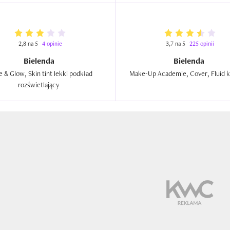
2,8 na 5
4 opinie
3,7 na 5
225 opinii
Bielenda
Bielenda
e & Glow, Skin tint lekki podkład 
rozświetlający  