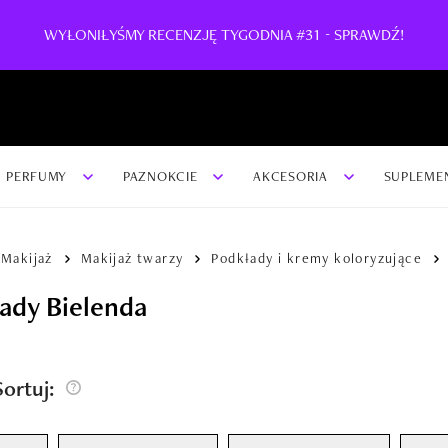
WYŁONIŁYŚMY RECENZJĘ TYGODNIA #31 - SPRAWDŹ!
PERFUMY
PAZNOKCIE
AKCESORIA
SUPLEME
Makijaż
Makijaż twarzy
Podkłady i kremy koloryzujące
ady Bielenda
/Sortuj: