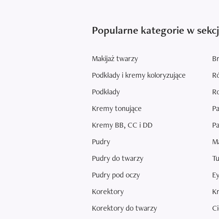
Popularne kategorie w sekcj
Makijaż twarzy
Br
Podkłady i kremy koloryzujące
Ró
Podkłady
Ro
Kremy tonujące
Pa
Kremy BB, CC i DD
Pa
Pudry
Ma
Pudry do twarzy
Tu
Pudry pod oczy
Ey
Korektory
Kr
Korektory do twarzy
Ci