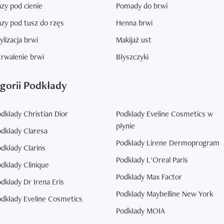
zy pod cienie
Pomady do brwi
zy pod tusz do rzęs
Henna brwi
ylizacja brwi
Makijaż ust
rwalenie brwi
Błyszczyki
gorii Podkłady
dkłady Christian Dior
Podkłady Eveline Cosmetics w
płynie
dkłady Claresa
Podkłady Lirene Dermoprogram
dkłady Clarins
Podkłady L'Oreal Paris
dkłady Clinique
Podkłady Max Factor
dkłady Dr Irena Eris
Podkłady Maybelline New York
dkłady Eveline Cosmetics
Podkłady MOIA