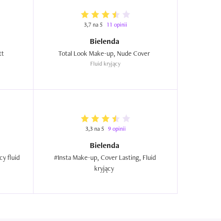
3,7 na 5
11 opinii
Bielenda
Total Look Make-up, Nude Matt  
Total Look Make-up, Nude Cover  
Fluid kryjący
3,3 na 5
9 opinii
Bielenda
y fluid 
#Insta Make-up, Cover Lasting, Fluid 
kryjący  