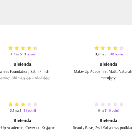
4,7 na 5
3 opinie
3,9 na 5
340 opinii
Bielenda
Bielenda
Flawless Foundation, Satin Finish  
Make-Up Academie, Matt, Naturalny
tynowy fluid korygująco-adoptujący
matujący  
3,1 na 5
11 opinii
0 na 5
0 opinii
Bielenda
Bielenda
Up Academie, Cover++, Kryjąco-
Beauty Base, 2w1 Satynowy podkład