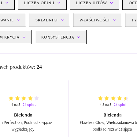
J
LICZBA OPINII
LICZBA HITÓW
OC
WANIE
SKŁADNIKI
WŁAŚCIWOŚCI
TY
M KRYCIA
KONSYSTENCJA
nych produktów:
24
4 na 5
24 opinie
4,3 na 5
26 opinii
Bielenda
Bielenda
in Perfection, Podkład kryjąco-
Flawless Glow, Wielozadaniowa ba
wygładzający  
podkład rozświetlająca  