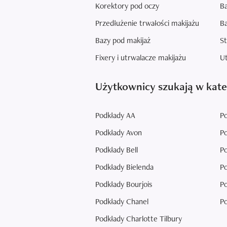
Korektory pod oczy
Ba
Przedłużenie trwałości makijażu
Ba
Bazy pod makijaż
St
Fixery i utrwalacze makijażu
Ut
Użytkownicy szukają w kate
Podkłady AA
Po
Podkłady Avon
Po
Podkłady Bell
Po
Podkłady Bielenda
Po
Podkłady Bourjois
Po
Podkłady Chanel
Po
Podkłady Charlotte Tilbury