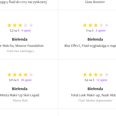
korygujący fluid do cery naczynkowej  
Glow Booster  
3,2 na 5
9 opinii
3 na 5
2 opinie
Bielenda
Bielenda
Blue Matcha, Mousse Foundation  
Fluid-mus nawilżający
3,9 na 5
18 opinii
3,6 na 5
12 opinii
Bielenda
Bielenda
#Insta Make Up Skin Liquid  
Płynny fluid
Fluid 'Idealne dopasowanie'