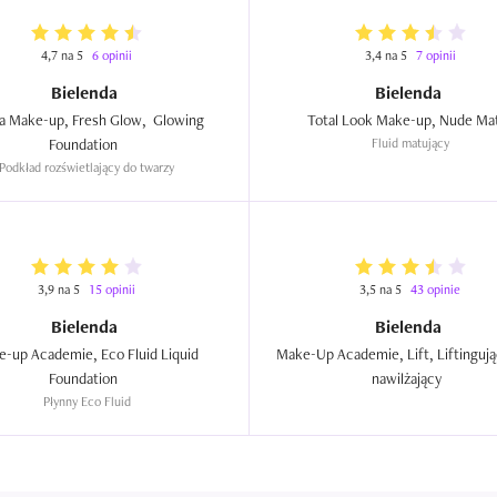
4,7 na 5
6 opinii
3,4 na 5
7 opinii
Bielenda
Bielenda
a Make-up, Fresh Glow,  Glowing 
Foundation  
Fluid matujący
Podkład rozświetlający do twarzy
3,9 na 5
15 opinii
3,5 na 5
43 opinie
Bielenda
Bielenda
-up Academie, Eco Fluid Liquid 
Make-Up Academie, Lift, Liftingując
Foundation  
nawilżający  
Płynny Eco Fluid