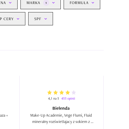
ENA
MARKA
FORMUŁA
1
P CERY
SPF
4,1 na 5
455 opinii
Bielenda
za + 
Make-Up Academie, Vege Flumi, Fluid 
mineralny rozświetlajacy z sokiem z 
truskawki  