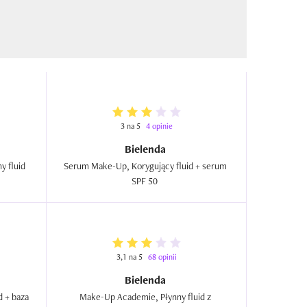
3 na 5
4 opinie
Bielenda
 fluid 
Serum Make-Up, Korygujący fluid + serum 
SPF 50  
3,1 na 5
68 opinii
Bielenda
 + baza 
Make-Up Academie, Płynny fluid z 