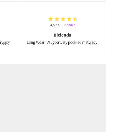
4,5 na 5
2 opinie
Bielenda
Make-Up Academie, Cover, Fluid kryjący  
Long Wear, Długotrwały podkład matujący  