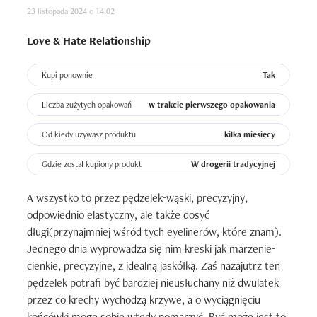
23 listopada 2024 o 14:02
uważna. Na powiece wygląda matowo i ładnie, nie zasycha 
do nieestetycznej skorupy, więc jest okej. 

Love & Hate Relationship
Efekt jest zadowalający. Kreska ładna i mocno czarna.  W 
Kupi ponownie
Tak
zasadzie gdyby nie fakt, że ten pędzelek jest taki 
grymaśny to byłby drogeryjny hit, a tutaj uważam, że jest 
Liczba zużytych opakowań
w trakcie pierwszego opakowania
to po prostu dobry, adekwatny do ceny lajnerek, który 
można sobie spróbować. Jego sporą zaletą jest trwałość. 
Od kiedy używasz produktu
kilka miesięcy
Wytrzymuje cały dzień, używając go mogę być spokojna, 
Gdzie został kupiony produkt
W drogerii tradycyjnej
że nie odbije mi się na powiekach i nic nie bedę musiała 
poprawiać. Mam skłonność do tzw. 'tłustej' górnej 
A wszystko to przez pędzelek-wąski, precyzyjny, 
powieki więc to dla mnie szczególny plus. Mimo tego 
odpowiednio elastyczny, ale także dosyć 
malutkiego opakowania jest też wydajny, bo używając go 
długi(przynajmniej wśród tych eyelinerów, które znam). 
tusz nie wysycha, cały czas podczas nabierania produktu 
Jednego dnia wyprowadza się nim kreski jak marzenie-
aplikuje się odpowiednia formuła. 

cienkie, precyzyjne, z idealną jaskółką. Zaś nazajutrz ten 
pędzelek potrafi być bardziej nieusłuchany niż dwulatek 
Podsumowując może z ciekawości sprawdzę 
przez co krechy wychodzą krzywe, a o wyciągnięciu 
wodoodporną wersję tego lajnera, bo jestem ciekawa tam 
końcówki mogę sobie wtedy pomarzyć. Być może jest to 