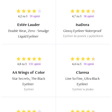
4,2 na 5
19 opinii
4,7 na 5
18 opinii
Estée Lauder
IsaDora
Double Wear, Zero - Smudge 
Glossy Eyeliner Waterproof  
Liquid Eyeliner  
Eyeliner do powiek z pędzelkiem
4,8 na 5
131 opinii
4,4 na 5
10 opinii
AA Wings of Color
Claresa
Star Secrets, The Black 
Line So Fine, Ultra Black 
Eyeliner  
Eyeliner  
Eyeliner
Eyeliner w pisaku