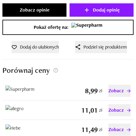
Zobacz opinie
Dodaj opinię
Pokaż ofertę na:
Dodaj do ulubionych
Podziel się produktem
Porównaj ceny
8,99
zł
Zobacz
11,01
zł
Zobacz
11,49
zł
Zobacz