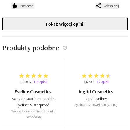
wyraźnie glucić się na pędzelku to Essence ma tutaj sporą 
Pomocne!
Udostępnij
przewagę.
Pokaż więcej opinii
Produkty podobne
4,9 na 5
115 opinii
4,6 na 5
17 opinii
Eveline Cosmetics
Ingrid Cosmetics
Wonder Match, Superthin 
Liquid Eyeliner  
Eyeliner Waterproof  
Eyeliner o żelowej konsystencji
Wodoodporny eyeliner z cienką 
końcówką