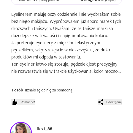
Gdzie został kupiony produkt
W drogerii tradycyjnej
Eyelinerem maluję oczy codziennie i nie wyobrażam sobie 
bez niego makijażu. Wypróbowałam już sporo marek tych 
droższych i tańszych. Uważam, że te tańsze marki są 
dużo lepsze w trwałości i napigmentowaniu koloru.

Ja preferuje eyelinery z miękkim i elastycznym 
pędzelkiem, więc szczęście w nieszczęściu, że dużo 
produktów mi odpada w testowaniu. 

Ten eyeliner łatwo się stosuje, pędzelek jest precyzyjny i 
nie rozwarstwia się w trakcie użytkowania, kolor mocno 
intensywny, wystarczy jedno pociągnięcie, a mam 
całkowicie czarną i mocną kreskę. Nie ściera się w ciągu 
1 osób
uznało tę opinię za pomocną
dnia, nie odbija na powiece jak inne eyelinery, nie kruszy 
się. Nie uczula i nie podrażnia. Lubię go zarówno w wersji 
Pomocne!
Udostępnij
wodoodpornej.
flexi_88