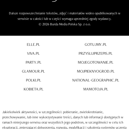
Dalsze rozpowszechnianie tekstów, zdjęć i materiałów wideo opublikowanych w
serwisie w całości lub w części wymaga uprzedniej zgody wydawcy.
© 2026 Burda Media Polska Sp. z o.o.
ELLE.PL
GOTUJMY.PL
VIVA.PL
PRZYSLIJPRZEPIS.PL
PARTY.PL
MOJEGOTOWANIE.PL
GLAMOUR.PL
MOJPIEKNYOGROD.PL
POLKI.PL
NATIONAL-GEOGRAPHIC.PL
KOBIETA.PL
MAMOTOJA.PL
Jakiekolwiek aktywności, w szczególności: pobieranie, zwielokrotnianie,
przechowywanie, lub inne wykorzystywanie treści, danych lub informacji dostępnych w
ramach niniejszego serwisu oraz wszystkich jego podstron, w szczególności w celu ich
eksploracji, zmierzającej dotworzenia, rozwoju, modyfikacji i szkolenia systemów uczenia