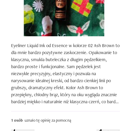
Eyeliner Liquid Ink od Essence w kolorze 02 Ash Brown to 
dla mnie bardzo pozytywne zaskoczenie. Opakowanie to 
klasyczna, smukła buteleczka z długim pędzelkiem, 
bardzo proste i funkcjonalne. Sam pędzelek jest 
niezwykle precyzyjny, elastyczny i pozwala na 
narysowanie idealnej kreski, od bardzo cienkiej linii po 
grubszy, dramatyczny efekt. Kolor Ash Brown to 
przepiękny, chłodny brąz, który na oku wygląda znacznie 
bardziej miękko i naturalnie niż klasyczna czerń, co bardzo 
mi odpowiada w dziennym makijażu.

1 osób
uznało tę opinię za pomocną
Eyeliner jest bardzo trwały, po zaschnięciu (co dzieje się 
błyskawicznie) nie drgnie z powieki przez cały dzień. Nie 