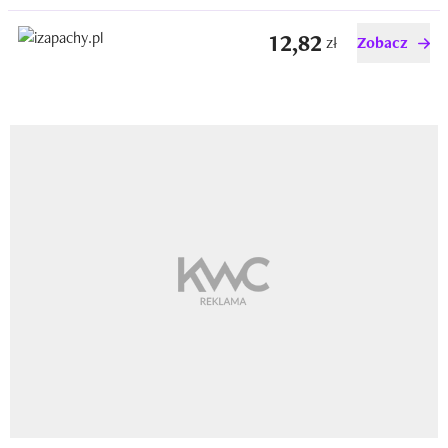
12,82
zł
Zobacz