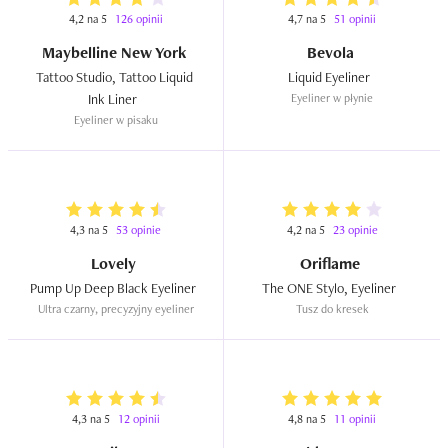
4,2 na 5
126 opinii
4,7 na 5
51 opinii
Maybelline New York
Bevola
Tattoo Studio, Tattoo Liquid 
Liquid Eyeliner  
Ink Liner  
Eyeliner w płynie
Eyeliner w pisaku
4,3 na 5
53 opinie
4,2 na 5
23 opinie
Lovely
Oriflame
Pump Up Deep Black Eyeliner  
The ONE Stylo, Eyeliner  
Ultra czarny, precyzyjny eyeliner
Tusz do kresek
4,3 na 5
12 opinii
4,8 na 5
11 opinii