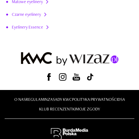
Matowe eyelinery
Czarne eyelinery
Eyelinery Essence
O NAS
REGULAMIN
ZASADY KWC
POLITYKA PRYWATNOŚCI
DSA
KLUB RECENZENTKI
MOJE ZGODY