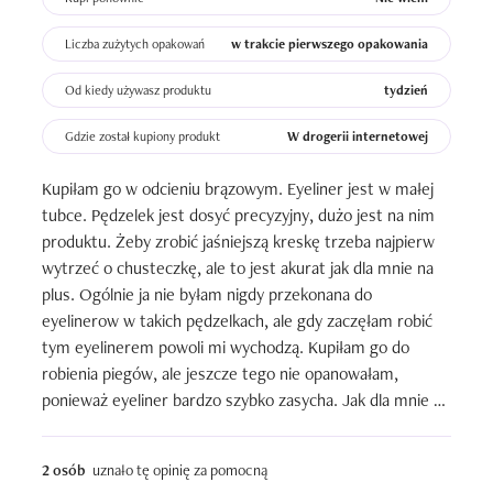
rozlewania/rozmywania się w załamaniach skóry(a to dla 
mnie ważne gdyż mam opadającą powiekę), nie skleja 
Liczba zużytych opakowań
w trakcie pierwszego opakowania
także rzęs i  nie gęstnieje na pędzelku w trakcie aplikacji. 
Eyelinerem maluje się łatwo-ma dobrą pigmentację i nie 
Od kiedy używasz produktu
tydzień
muszę poprawiać kreski kilka razy, aby nie było 
Gdzie został kupiony produkt
W drogerii internetowej
prześwitów.

Trwałość także jest bardzo dobra-kreska bez problemu 
Kupiłam go w odcieniu brązowym. Eyeliner jest w małej 
wytrzymuje na moich tłustych powiekach(oczywiście 
tubce. Pędzelek jest dosyć precyzyjny, dużo jest na nim 
zagruntowanych bazą oraz cieniami) do 10 godzin 
produktu. Żeby zrobić jaśniejszą kreskę trzeba najpierw 
aktywnego dnia bez odbijania czy rozmazywania(przy 
wytrzeć o chusteczkę, ale to jest akurat jak dla mnie na 
czym nie jest to produkt wodoodporny), nie ma też 
plus. Ogólnie ja nie byłam nigdy przekonana do 
skłonności do pękania oraz kuszenia na skórze. Jedynie 
eyelinerow w takich pędzelkach, ale gdy zaczęłam robić 
czasami jaskółka trochę się ściera po kilku godzinach.

tym eyelinerem powoli mi wychodzą. Kupiłam go do 
robienia piegów, ale jeszcze tego nie opanowałam, 
Ogromnym plusem jest tutaj wydajność produktu-mam 
ponieważ eyeliner bardzo szybko zasycha. Jak dla mnie za 
go od początku roku i chociaż nie maluję kresek 
taką cenę super i polecam!
codziennie to jednak w miarę regularnie, konsystencja 
jest praktycznie taka sama jak przy pierwszym użyciu. 
2 osób
uznało tę opinię za pomocną
Przy Eveline Celebrities, który po 3-4 miesiącach zaczyna 