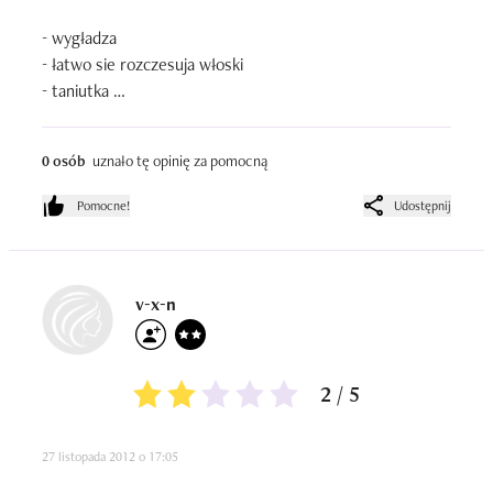
- wygładza

- łatwo sie rozczesuja włoski

- taniutka 

- nawilża , sa takie fajne w dotyku :D 

0 osób
uznało tę opinię za pomocną
Używam tego produktu od: 2 miesiące

Pomocne!
Udostępnij
Ilość zużytych opakowań: 2 całe
v-x-n
2 / 5
27 listopada 2012 o 17:05