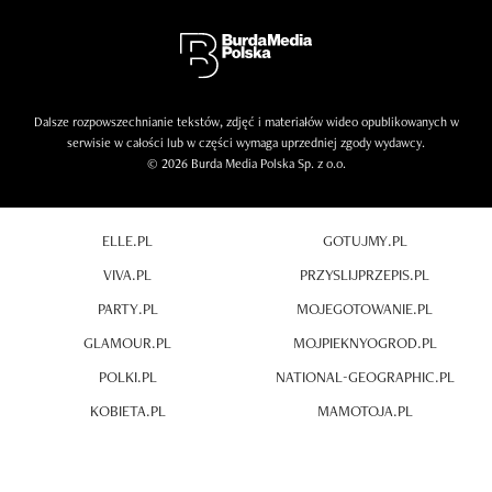
Dalsze rozpowszechnianie tekstów, zdjęć i materiałów wideo opublikowanych w
serwisie w całości lub w części wymaga uprzedniej zgody wydawcy.
© 2026 Burda Media Polska Sp. z o.o.
ELLE.PL
GOTUJMY.PL
VIVA.PL
PRZYSLIJPRZEPIS.PL
PARTY.PL
MOJEGOTOWANIE.PL
GLAMOUR.PL
MOJPIEKNYOGROD.PL
POLKI.PL
NATIONAL-GEOGRAPHIC.PL
KOBIETA.PL
MAMOTOJA.PL