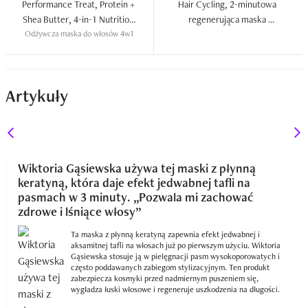
Performance Treat, Protein + 
Hair Cycling, 2-minutowa 
Shea Butter, 4-in-1 Nutrition 
regenerująca maska 
Odżywcza maska do włosów 4w1
Mask  
ekspresowa do włosów  
Artykuły
Wiktoria Gąsiewska używa tej maski z płynną
keratyną, która daje efekt jedwabnej tafli na
pasmach w 3 minuty. „Pozwala mi zachować
zdrowe i lśniące włosy”
Ta maska z płynną keratyną zapewnia efekt jedwabnej i
aksamitnej tafli na włosach już po pierwszym użyciu. Wiktoria
Gąsiewska stosuje ją w pielęgnacji pasm wysokoporowatych i
często poddawanych zabiegom stylizacyjnym. Ten produkt
zabezpiecza kosmyki przed nadmiernym puszeniem się,
wygładza łuski włosowe i regeneruje uszkodzenia na długości.