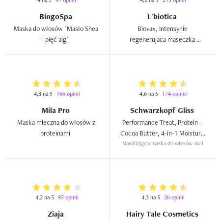
4 na 5
91 opinii
4,2 na 5
215 opinii
BingoSpa
L'biotica
Maska do włosów `Masło Shea 
Biovax, Intensynie 
i pięć alg`  
regenerujaca maseczka 
`Keratyna + jedwab`  
4,3 na 5
166 opinii
4,6 na 5
174 opinie
Mila Pro
Schwarzkopf Gliss
Maska mleczna do włosów z 
Performance Treat, Protein + 
proteinami  
Cocoa Butter, 4-in-1 Moisture 
Nawilżająca maska do włosów 4w1
Mask  
4,2 na 5
95 opinii
4,3 na 5
26 opinii
Ziaja
Hairy Tale Cosmetics