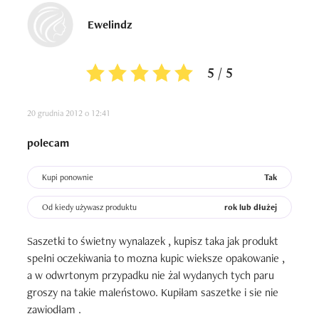
Ewelindz
Używam tego produktu od: miesiąca

Ilość zużytych opakowań: dwa całe
5 / 5
20 grudnia 2012 o 12:41
polecam
Kupi ponownie
Tak
Od kiedy używasz produktu
rok lub dłużej
Saszetki to świetny wynalazek , kupisz taka jak produkt 
spełni oczekiwania to mozna kupic wieksze opakowanie , 
a w odwrtonym przypadku nie żal wydanych tych paru 
groszy na takie maleństowo. Kupiłam saszetke i sie nie 
zawiodłam . 
