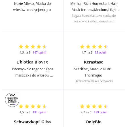
Kozie Mleko, Maska do 
Merhair Rich Humectant Hair 
włosów kondycjonująca  
Mask for Low/Medium/High 
Bogata humektantowa maska do 
Porosity  
włosów o każdej porowatości
4,3 na 5
147 opinii
4,7 na 5
15 opinii
L'biotica Biovax
Kerastase
Intensywnie regenerująca 
Nutritive, Masque Nutri - 
maseczka do włosów 
Thermique  
ciemnych  
Termiczna maska odżywcza
4,5 na 5
181 opinii
4,7 na 5
159 opinii
Schwarzkopf Gliss
OnlyBio