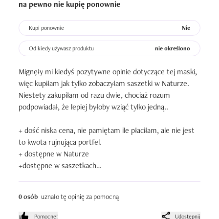
na pewno nie kupię ponownie
Kupi ponownie
Nie
Od kiedy używasz produktu
nie określono
Mignęły mi kiedyś pozytywne opinie dotyczące tej maski, 
więc kupiłam jak tylko zobaczyłam saszetki w Naturze. 
Niestety zakupiłam od razu dwie, chociaż rozum 
podpowiadał, że lepiej byłoby wziąć tylko jedną..

+ dość niska cena, nie pamiętam ile płaciłam, ale nie jest 
to kwota rujnująca portfel.

+ dostępne w Naturze

+dostępne w saszetkach

I tyle z plusów. Cała reszta to w mojej opinii klapa - maska 
0 osób
uznało tę opinię za pomocną
w moim przypadku zostawiała włosy szorstkie, matowe, 
ogólnie nieprzyjemne i takie jakieś \'fuj\'. Produkt ma też 
Pomocne!
Udostępnij