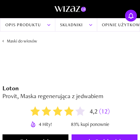
OPIS PRODUKTU
SKŁADNIKI
OPINIE UŻYTKO
Maski do włosów
Loton
Provit, Maska regenerująca z jedwabiem
4,2
(12)
4 Hity!
83% kupi ponownie