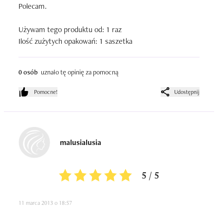
Polecam.

Używam tego produktu od: 1 raz

Ilość zużytych opakowań: 1 saszetka
0 osób
uznało tę opinię za pomocną
Pomocne!
Udostępnij
malusialusia
5 / 5
11 marca 2013 o 18:57