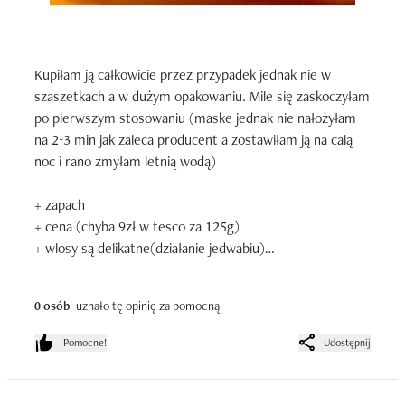
Kupiłam ją całkowicie przez przypadek jednak nie w 
szaszetkach a w dużym opakowaniu. Mile się zaskoczyłam 
po pierwszym stosowaniu (maske jednak nie nałożyłam 
na 2-3 min jak zaleca producent a zostawiłam ją na calą 
noc i rano zmyłam letnią wodą)

+ zapach

+ cena (chyba 9zł w tesco za 125g)

+ wlosy są delikatne(działanie jedwabiu)

+ nie obciąza

+ moje suche końcówki stały się jakby \'żywsze\'

0 osób
uznało tę opinię za pomocną
+ mają ładny połysk

Pomocne!
Udostępnij
- maska regenerująca jednak czy tak jest co do tego nie 
jestem aż tak przekonana, dla tego też zabieram pół 
gwiazki
