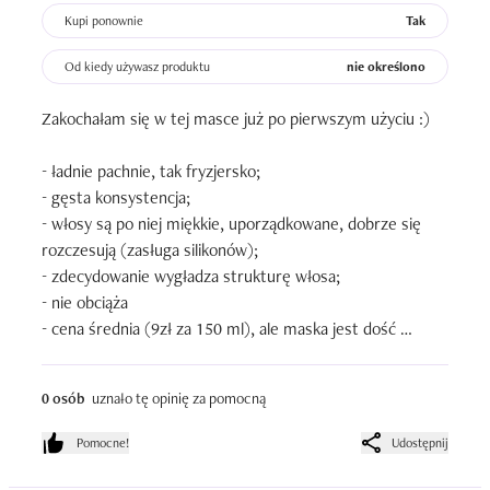
Kupi ponownie
Tak
Od kiedy używasz produktu
nie określono
Zakochałam się w tej masce już po pierwszym użyciu :)

- ładnie pachnie, tak fryzjersko;

- gęsta konsystencja;

- włosy są po niej miękkie, uporządkowane, dobrze się 
rozczesują (zasługa silikonów);

- zdecydowanie wygładza strukturę włosa;

- nie obciąża

- cena średnia (9zł za 150 ml), ale maska jest dość 
wydajna.

0 osób
uznało tę opinię za pomocną
Używam tego produktu od: wakacje 2013 

Ilość zużytych opakowań: 1 opakowanie 150 ml
Pomocne!
Udostępnij