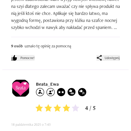
na szyi dlatego zalecam uważać czy nie spływa produkt na 
nią jeśli ktoś nie chce. Aplikuje się bardzo łatwo, ma 
wygodną formę, postawiona przy łóżku na szafce nocnej 
szybko wchodzi w nawyk aby nakładać przed spaniem. 
Dobrze wnika w skórę głowy przy masażu ale trzeba jej 
dać kilka minut. Nie polecam stosować po peelingu u skór 
9 osób
uznało tę opinię za pomocną
wrażliwych, mnie bardzo piekła.
Pomocne!
Udostępnij
Beata_Ewa
4 / 5
18 października 2025 o 7:43