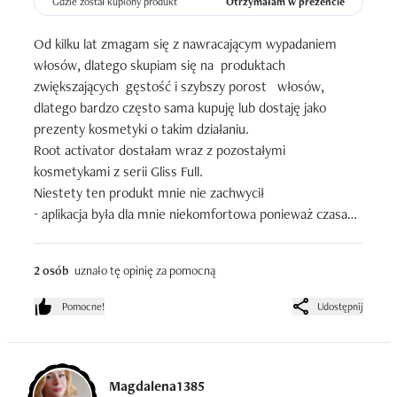
Gdzie został kupiony produkt
Otrzymałam w prezencie
Od kilku lat zmagam się z nawracającym wypadaniem 
włosów, dlatego skupiam się na  produktach 
zwiększających  gęstość i szybszy porost   włosów, 
dlatego bardzo często sama kupuję lub dostaję jako 
prezenty kosmetyki o takim działaniu.

Root activator dostałam wraz z pozostałymi 
kosmetykami z serii Gliss Full.

Niestety ten produkt mnie nie zachwycił

- aplikacja była dla mnie niekomfortowa ponieważ czasami 
, gdy zbyt mocno nacisnęłam to wyleciało zbyt dużo 
produktu , który spływał mi na twarz.

2 osób
uznało tę opinię za pomocną
W sumie jedna butelka starczyła mi na trzy tygodnie przy 
stosowaniu dwa razy dziennie .

Pomocne!
Udostępnij
Po tych trzech tygodniach nie zauważyłam jeszcze 
efektów,  więc dokupiłam drugą butelkę. 

Niestety po 6 tygodniach nie zauważyłam żadnych 
spektakularnych efektów,  ani szybszego porostu włosów 
Magdalena1385