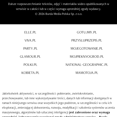
Dalsze rozpowszechnianie tekstów, zdjęć i materiałów wideo opublikowanych w
serwisie w całości lub w części wymaga uprzedniej zgody wydawcy.
© 2026 Burda Media Polska Sp. z o.o.
ELLE.PL
GOTUJMY.PL
VIVA.PL
PRZYSLIJPRZEPIS.PL
PARTY.PL
MOJEGOTOWANIE.PL
GLAMOUR.PL
MOJPIEKNYOGROD.PL
POLKI.PL
NATIONAL-GEOGRAPHIC.PL
KOBIETA.PL
MAMOTOJA.PL
Jakiekolwiek aktywności, w szczególności: pobieranie, zwielokrotnianie,
przechowywanie, lub inne wykorzystywanie treści, danych lub informacji dostępnych w
ramach niniejszego serwisu oraz wszystkich jego podstron, w szczególności w celu ich
eksploracji, zmierzającej dotworzenia, rozwoju, modyfikacji i szkolenia systemów uczenia
maszynowego, algorytmów lub sztucznej inteligencji
jest zabronione oraz wymaga