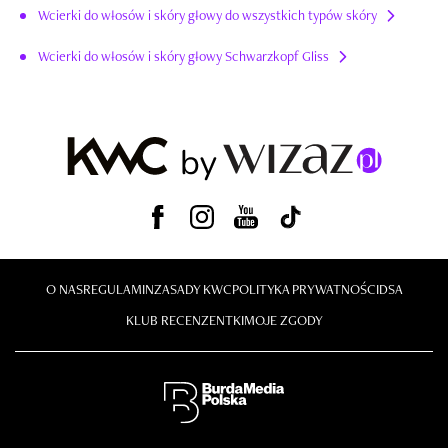
Wcierki do włosów i skóry głowy do wszystkich typów skóry
Wcierki do włosów i skóry głowy Schwarzkopf Gliss
O NAS
REGULAMIN
ZASADY KWC
POLITYKA PRYWATNOŚCI
DSA
KLUB RECENZENTKI
MOJE ZGODY