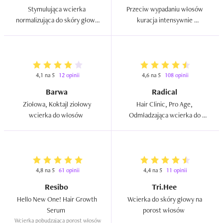
Stymulująca wcierka 
Przeciw wypadaniu włosów 
normalizująca do skóry głowy 
kuracja intensywnie 
`Baby Hair Planet`  
wzmacniająca z chininą  
4,1 na 5
12 opinii
4,6 na 5
108 opinii
Barwa
Radical
Ziołowa, Koktajl ziołowy 
Hair Clinic, Pro Age, 
wcierka do włosów  
Odmładzająca wcierka do 
włosów dojrzałych  
4,8 na 5
61 opinii
4,4 na 5
11 opinii
Resibo
Tri.Hee
Hello New One! Hair Growth 
Wcierka do skóry głowy na 
Serum  
porost włosów  
Wcierka pobudzająca porost włosów