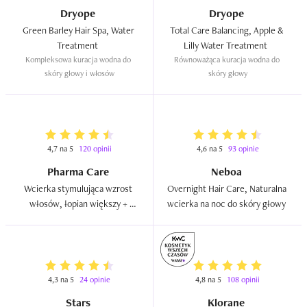
uważam,że powinien być bardziej miękki bo miałam wizję 
Dryope
Dryope
czy kiedy włosy mimo wszystko się namaczają przy 
Green Barley Hair Spa, Water 
Total Care Balancing, Apple & 
skórze,to je po prostu nie łamię,a tu bywa u mnie różnie 
Treatment  
Lilly Water Treatment  
z ich wytrzymałością. 

Kompleksowa kuracja wodna do 
Równoważąca kuracja wodna do 
skóry głowy i włosów
skóry głowy
Co do efektów po zużyciu całego opakowania. Włosy 
rzeczywiście zaczęły szybciej rosnąć,mniej wypadać,tu 
spełniły się obietnice producenta. 

Myślę,że u mnie ma mocne 4. Być może jeszcze wrócę, 
4,7 na 5
120 opinii
4,6 na 5
93 opinie
zobaczymy. Na pewno puste opakowanie mi się przyda ;p.
Pharma Care
Neboa
Wcierka stymulująca wzrost 
Overnight Hair Care, Naturalna 
włosów, łopian większy + 
wcierka na noc do skóry głowy  
kapsaicyna  
4,3 na 5
24 opinie
4,8 na 5
108 opinii
Stars
Klorane