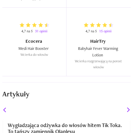
4,7 na 5
31 opinii
4,7 na 5
15 opinii
Ecocera
HairTry
Medi Hair Booster  
Babyhair Fever Warming 
Wcierka do włosów
Lotion  
Wcierka rozgrzewającą na porost 
włosów
Artykuły
Wygładzająca odżywka do włosów hitem Tik Toka.
To tańszy zamiennik Olaplexu