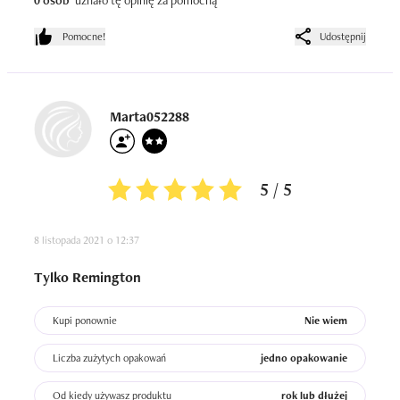
0 osób
uznało tę opinię za pomocną
Pomocne!
Udostępnij
Marta052288
5 / 5
8 listopada 2021 o 12:37
Tylko Remington
Kupi ponownie
Nie wiem
Liczba zużytych opakowań
jedno opakowanie
Od kiedy używasz produktu
rok lub dłużej