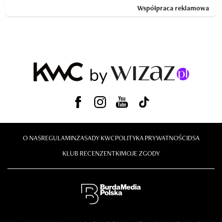
Współpraca reklamowa
O NAS
REGULAMIN
ZASADY KWC
POLITYKA PRYWATNOŚCI
DSA
KLUB RECENZENTKI
MOJE ZGODY