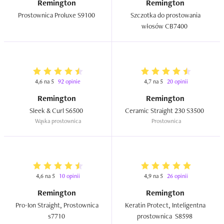
Remington
Remington
Prostownica Proluxe S9100  
Szczotka do prostowania 
włosów CB7400  
4,6 na 5
92 opinie
4,7 na 5
20 opinii
Remington
Remington
Sleek & Curl S6500  
Ceramic Straight 230 S3500  
Wąska prostownica
Prostownica
4,6 na 5
10 opinii
4,9 na 5
26 opinii
Remington
Remington
Pro-Ion Straight, Prostownica 
Keratin Protect, Inteligentna 
s7710  
prostownica  S8598  