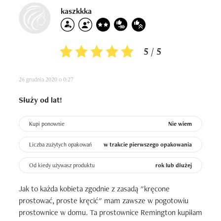
wilgotnych jeszcze włosów. Nie ukrywam  że w 
kaszkkka
kryzysowych sytuacjach jest to przydatne, ale żebym 
często z tej funkcji korzystała to nie powiem. Mam zbyt 
wrażliwa na gorąca parę skórę głowy. Poza tym 
5 / 5
prostownica jest dobrze wyprofilowana, ma duży zakres 
temperatury. Nie szarpie włosów. Mozna nią spokojnie 
26 grudnia 2020 o 0:27
kręcić włosy. 

Byłam z niej bardzo zadowolona.
Służy od lat!
Kupi ponownie
Nie wiem
Liczba zużytych opakowań
w trakcie pierwszego opakowania
Od kiedy używasz produktu
rok lub dłużej
Jak to każda kobieta zgodnie z zasadą "kręcone 
prostować, proste kręcić" mam zawsze w pogotowiu 
prostownice w domu. Ta prostownice Remington kupiłam 