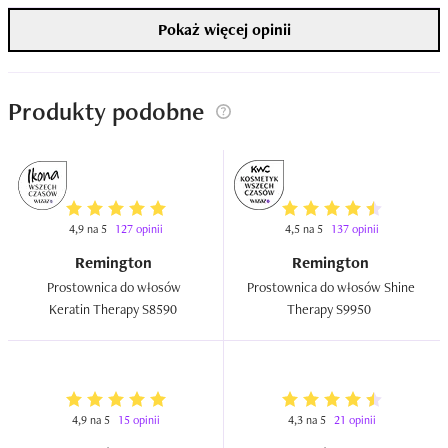
Pokaż więcej opinii
Produkty podobne
4,9 na 5
127 opinii
4,5 na 5
137 opinii
Remington
Remington
Prostownica do włosów 
Prostownica do włosów Shine 
Keratin Therapy S8590  
Therapy S9950  
4,9 na 5
15 opinii
4,3 na 5
21 opinii