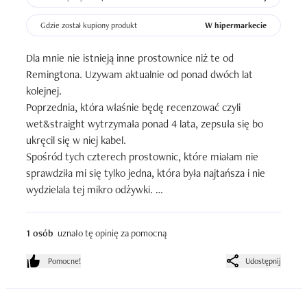
Gdzie został kupiony produkt
W hipermarkecie
Dla mnie nie istnieją inne prostownice niż te od 
Remingtona. Uzywam aktualnie od ponad dwóch lat 
kolejnej. 

Poprzednia, która właśnie będę recenzować czyli 
wet&straight wytrzymała ponad 4 lata, zepsuła się bo 
ukręcil się w niej kabel. 

Spośród tych czterech prostownic, które miałam nie 
sprawdziła mi się tylko jedna, która była najtańsza i nie 
wydzielala tej mikro odżywki. 

Musi coś w tym być bo te prostownice zapewniają mi to, 
że moje włosy będą proste od rana do wieczora i 
1 osób
uznało tę opinię za pomocną
wilgotność powietrza nie sprawi, że się spusza i pofaluja. 
Mam aktualnie włosy średnio porowate, z tendencja do 
Pomocne!
Udostępnij
puszenia, a kiedys były chyba wysosokporowate i tylko te 
prostownice sobie z nimi radziły. 

Model wet&straight zapewnia możliwośc prostowania 