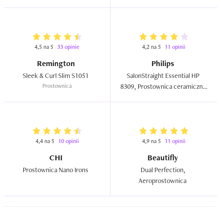
4,5 na 5
33 opinie
4,2 na 5
11 opinii
Remington
Philips
Sleek & Curl Slim S1051  
SalonStraight Essential HP 
Prostownica
8309, Prostownica ceramiczna 
do włosów  
4,4 na 5
10 opinii
4,9 na 5
11 opinii
CHI
Beautifly
Prostownica Nano Irons  
Dual Perfection, 
Aeroprostownica  