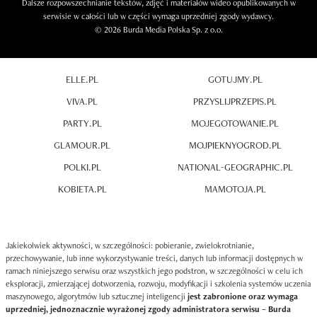
Dalsze rozpowszechnianie tekstów, zdjęć i materiałów wideo opublikowanych w
serwisie w całości lub w części wymaga uprzedniej zgody wydawcy.
© 2026 Burda Media Polska Sp. z o.o.
ELLE.PL
GOTUJMY.PL
VIVA.PL
PRZYSLIJPRZEPIS.PL
PARTY.PL
MOJEGOTOWANIE.PL
GLAMOUR.PL
MOJPIEKNYOGROD.PL
POLKI.PL
NATIONAL-GEOGRAPHIC.PL
KOBIETA.PL
MAMOTOJA.PL
Jakiekolwiek aktywności, w szczególności: pobieranie, zwielokrotnianie,
przechowywanie, lub inne wykorzystywanie treści, danych lub informacji dostępnych w
ramach niniejszego serwisu oraz wszystkich jego podstron, w szczególności w celu ich
eksploracji, zmierzającej dotworzenia, rozwoju, modyfikacji i szkolenia systemów uczenia
maszynowego, algorytmów lub sztucznej inteligencji
jest zabronione oraz wymaga
uprzedniej, jednoznacznie wyrażonej zgody administratora serwisu – Burda