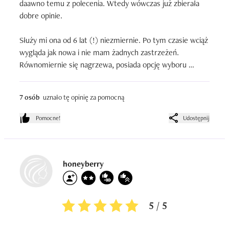
daawno temu z polecenia. Wtedy wówczas już zbierała 
dobre opinie.

Służy mi ona od 6 lat (!) niezmiernie. Po tym czasie wciąż 
wygląda jak nowa i nie mam żadnych zastrzeżeń. 
Równomiernie się nagrzewa, posiada opcję wyboru 
temperatury co jest niezwykle istotne dla mnie gdyż wolę 
stosować zdecydowanie te niższe. Świetnie się sprawdza 
7 osób
uznało tę opinię za pomocną
i nie wiem czy kiedykolwiek mnie zawiodła. Szczerze 
polecam wszystkim. Powoli rozglądam się za nową 
Pomocne!
Udostępnij
perełką, jednak ciężko będzie znaleźć godnego zastępcę 
:))
honeyberry
5 / 5