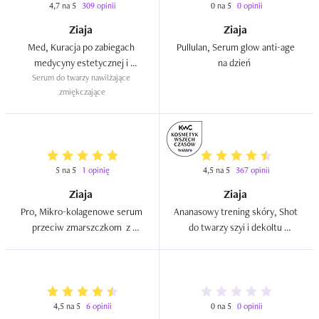
4,7 na 5
309 opinii
0 na 5
0 opinii
Ziaja
Ziaja
Med, Kuracja po zabiegach 
Pullulan, Serum glow anti-age 
medycyny estetycznej i 
na dzień  
wysuszających skórę `Siemię 
Serum do twarzy nawilżające 
zmiękczające
lniane`  
5 na 5
1 opinię
4,5 na 5
367 opinii
Ziaja
Ziaja
Pro, Mikro-kolagenowe serum 
Ananasowy trening skóry, Shot 
przeciw zmarszczkom  z 
do twarzy szyi i dekoltu 
kwasem ursolowym do 
energetyzująco - nawilżający  
ultradźwięków  
4,5 na 5
6 opinii
0 na 5
0 opinii