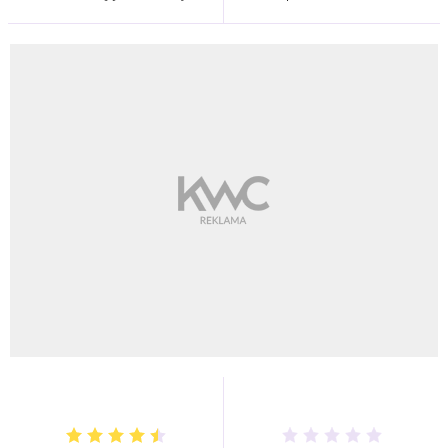
do twarzy, szyi i dekoltu  