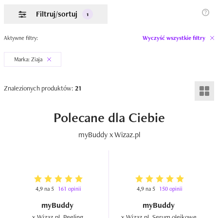
Filtruj/sortuj
1
Aktywne filtry:
Wyczyść wszystkie filtry
Marka: Ziaja
Znalezionych produktów:
21
Polecane dla Ciebie
myBuddy x Wizaz.pl
4,9 na 5
161 opinii
4,9 na 5
150 opinii
myBuddy
myBuddy
x Wizaz.pl, Peeling 
x Wizaz.pl, Serum olejkowe 