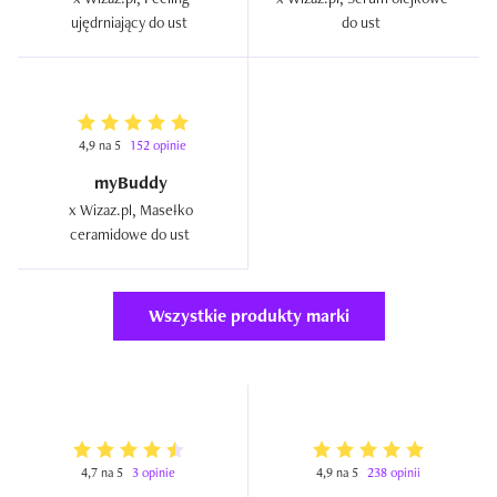
ujędrniający do ust  
do ust  
4,9 na 5
152 opinie
myBuddy
x Wizaz.pl, Masełko 
ceramidowe do ust  
Wszystkie produkty marki
4,7 na 5
3 opinie
4,9 na 5
238 opinii