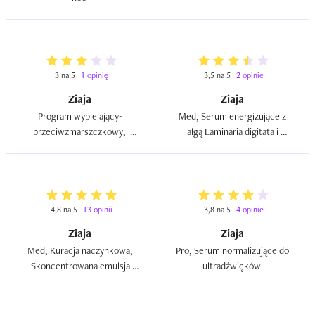
3 na 5
1 opinię
3,5 na 5
2 opinie
Ziaja
Ziaja
Program wybielający- 
Med, Serum energizujące z 
przeciwzmarszczkowy,  
algą Laminaria digitata i 
Witamina C w serum 
witaminą C do ultradźwięków  
rozjaśniającym AA2G do 
ultradźwięków i mezoterapii  
4,8 na 5
13 opinii
3,8 na 5
4 opinie
Ziaja
Ziaja
Med, Kuracja naczynkowa, 
Pro, Serum normalizujące do 
Skoncentrowana emulsja 
ultradźwięków  
redukująca podrażnienia na 
dzień/na noc (nowa wersja)  