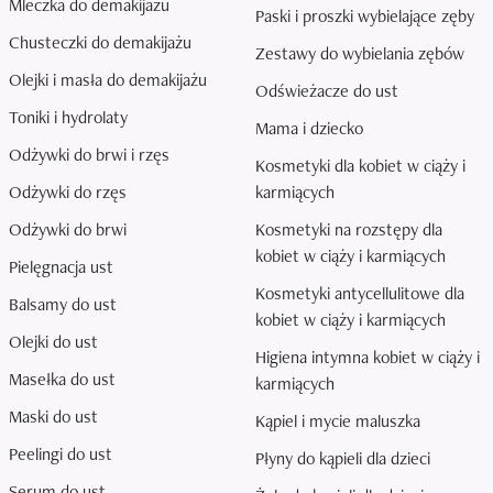
Mleczka do demakijażu
Paski i proszki wybielające zęby
Chusteczki do demakijażu
Zestawy do wybielania zębów
Olejki i masła do demakijażu
Odświeżacze do ust
Toniki i hydrolaty
Mama i dziecko
Odżywki do brwi i rzęs
Kosmetyki dla kobiet w ciąży i
Odżywki do rzęs
karmiących
Odżywki do brwi
Kosmetyki na rozstępy dla
kobiet w ciąży i karmiących
Pielęgnacja ust
Kosmetyki antycellulitowe dla
Balsamy do ust
kobiet w ciąży i karmiących
Olejki do ust
Higiena intymna kobiet w ciąży i
Masełka do ust
karmiących
Maski do ust
Kąpiel i mycie maluszka
Peelingi do ust
Płyny do kąpieli dla dzieci
Serum do ust