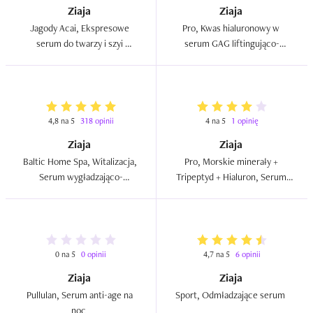
Ziaja
Ziaja
Jagody Acai, Ekspresowe 
Pro, Kwas hialuronowy w 
serum do twarzy i szyi 
serum GAG liftingująco-
wygładzająco-ujędrniające 
nawilżający wypełniacz 
(nowa wersja)  
zmarszczek  
4,8 na 5
318 opinii
4 na 5
1 opinię
Ziaja
Ziaja
Baltic Home Spa, Witalizacja, 
Pro, Morskie minerały + 
Serum wygładzająco-
Tripeptyd + Hialuron, Serum 
nawilżające do twarzy, szyi i 
przeciw niedoskonałościom 
dekoltu  
skóry  
0 na 5
0 opinii
4,7 na 5
6 opinii
Ziaja
Ziaja
Pullulan, Serum anti-age na 
Sport, Odmładzające serum  
noc  