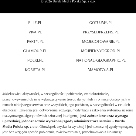
© 2026 Burda Media Polska Sp. z o.o.
ELLE.PL
GOTUJMY.PL
VIVA.PL
PRZYSLIJPRZEPIS.PL
PARTY.PL
MOJEGOTOWANIE.PL
GLAMOUR.PL
MOJPIEKNYOGROD.PL
POLKI.PL
NATIONAL-GEOGRAPHIC.PL
KOBIETA.PL
MAMOTOJA.PL
Jakiekolwiek aktywności, w szczególności: pobieranie, zwielokrotnianie,
przechowywanie, lub inne wykorzystywanie treści, danych lub informacji dostępnych w
ramach niniejszego serwisu oraz wszystkich jego podstron, w szczególności w celu ich
eksploracji, zmierzającej dotworzenia, rozwoju, modyfikacji i szkolenia systemów uczenia
maszynowego, algorytmów lub sztucznej inteligencji
jest zabronione oraz wymaga
uprzedniej, jednoznacznie wyrażonej zgody administratora serwisu – Burda
Media Polska sp. z o.o
. Obowiązek uzyskania wyraźnej i jednoznacznej zgody wymagany
jest bez względu sposób pobierania, zwielokrotniania, przechowywania lub innego