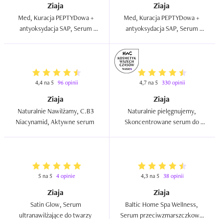
Ziaja
Ziaja
Med, Kuracja PEPTYDowa + 
Med, Kuracja PEPTYDowa + 
antyoksydacja SAP, Serum 
antyoksydacja SAP, Serum 
złuszczające do twarzy  
regenerujące do twarzy, szyi i 
dekoltu  
4,4 na 5
96 opinii
4,7 na 5
330 opinii
Ziaja
Ziaja
Naturalnie Nawilżamy, C.B3 
Naturalnie pielęgnujemy, 
Niacynamid, Aktywne serum  
Skoncentrowane serum do 
twarzy, szyi i dekoltu  
5 na 5
4 opinie
4,3 na 5
38 opinii
Ziaja
Ziaja
Satin Glow, Serum 
Baltic Home Spa Wellness, 
ultranawilżające do twarzy  
Serum przeciwzmarszczkowe 