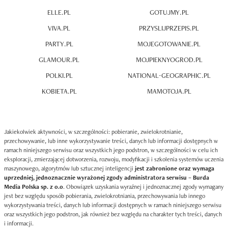
ELLE.PL
GOTUJMY.PL
VIVA.PL
PRZYSLIJPRZEPIS.PL
PARTY.PL
MOJEGOTOWANIE.PL
GLAMOUR.PL
MOJPIEKNYOGROD.PL
POLKI.PL
NATIONAL-GEOGRAPHIC.PL
KOBIETA.PL
MAMOTOJA.PL
Jakiekolwiek aktywności, w szczególności: pobieranie, zwielokrotnianie,
przechowywanie, lub inne wykorzystywanie treści, danych lub informacji dostępnych w
ramach niniejszego serwisu oraz wszystkich jego podstron, w szczególności w celu ich
eksploracji, zmierzającej dotworzenia, rozwoju, modyfikacji i szkolenia systemów uczenia
maszynowego, algorytmów lub sztucznej inteligencji
jest zabronione oraz wymaga
uprzedniej, jednoznacznie wyrażonej zgody administratora serwisu – Burda
Media Polska sp. z o.o
. Obowiązek uzyskania wyraźnej i jednoznacznej zgody wymagany
jest bez względu sposób pobierania, zwielokrotniania, przechowywania lub innego
wykorzystywania treści, danych lub informacji dostępnych w ramach niniejszego serwisu
oraz wszystkich jego podstron, jak również bez względu na charakter tych treści, danych
i informacji.