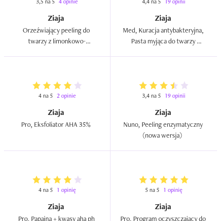
3,5 na 5
4 opinie
4,4 na 5
19 opinii
Ziaja
Ziaja
Orzeźwiający peeling do 
Med, Kuracja antybakteryjna, 
twarzy z limonkowo-
Pasta myjąca do twarzy 
cytrusowym koktajlem 
złuszczająca z zieloną glinką  
egzotycznym (nowa wersja)  
4 na 5
2 opinie
3,4 na 5
19 opinii
Ziaja
Ziaja
Pro, Eksfoliator AHA 35%  
Nuno, Peeling enzymatyczny 
(nowa wersja)  
4 na 5
1 opinię
5 na 5
1 opinię
Ziaja
Ziaja
Pro, Papaina + kwasy aha ph 
Pro, Program oczyszczający do 