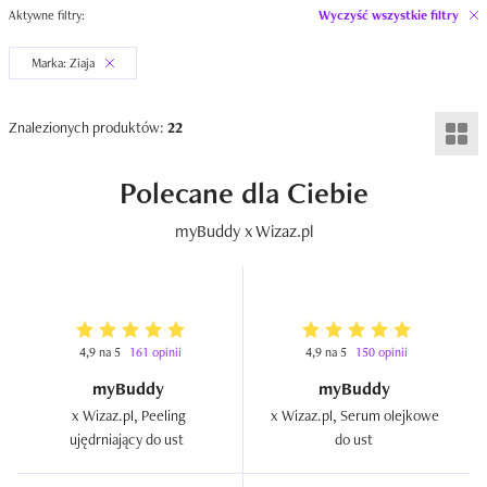
Aktywne filtry:
Wyczyść wszystkie filtry
Marka: Ziaja
Znalezionych produktów:
22
Polecane dla Ciebie
myBuddy x Wizaz.pl
4,9 na 5
161 opinii
4,9 na 5
150 opinii
myBuddy
myBuddy
x Wizaz.pl, Peeling 
x Wizaz.pl, Serum olejkowe 
ujędrniający do ust  
do ust  