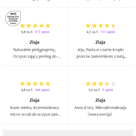
oczyszczania przeciw 
peeling do twarzy w żelu  
zaskórnikom  
4,8 na 5
371 opinii
4,5 na 5
111 opinii
Ziaja
Ziaja
Naturalnie pielęgnujemy, 
Jeju, Pasta w czarne kropki 
Oczyszczający peeling do 
przeciw zaskórnikom z nutą 
twarzy  
mięty, granatu i czarnej 
porzeczki delikatnie 
złuszczająca  
4,8 na 5
346 opinii
3,6 na 5
5 opinii
Ziaja
Ziaja
Kozie mleko, Krzemionkowy 
Anno d'oro, Mikrodermabrazja 
micro-scrub do oczyszczania 
(nowa wersja)  
twarzy  