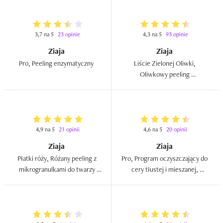
wersja)  
3,7 na 5
23 opinie
4,3 na 5
93 opinie
Ziaja
Ziaja
Pro, Peeling enzymatyczny  
Liście Zielonej Oliwki, 
Oliwkowy peeling 
drobnoziarnisty  
4,9 na 5
21 opinii
4,6 na 5
20 opinii
Ziaja
Ziaja
Płatki róży, Różany peeling z 
Pro, Program oczyszczający do 
mikrogranulkami do twarzy 
cery tłustej i mieszanej, 
(nowa wersja)  
Peeling z mikrogranulkami 
bardzo mocny  