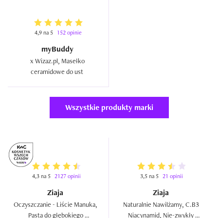
4,9 na 5
152 opinie
myBuddy
x Wizaz.pl, Masełko 
ceramidowe do ust  
Wszystkie produkty marki
4,3 na 5
2127 opinii
3,5 na 5
21 opinii
Ziaja
Ziaja
Oczyszczanie - Liście Manuka, 
Naturalnie Nawilżamy, C.B3 
Pasta do głębokiego 
Niacynamid, Nie-zwykły 