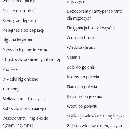
Woski do depilacji
mężczyzn
Plastry do depilacji
Dezodoranty i antyperspiranty
dla mężczyzn
Kremy do depilacji
Pielęgnacja brody i wąsów
Pielęgnacja po depilacji
Olejki do brody
Higiena intymna
Woski do brody
Płyny do higieny intymnej
Golenie
Chusteczki do higieny intymnej
Żele do golenia
Podpaski
Kremy do golenia
Wkładki higieniczne
Pianki do golenia
Tampony
Balsamy po goleniu
Bielizna menstruacyjna
Wody po goleniu
Kubeczki menstruacyjne
Stylizacja włosów dla mężczyzn
Dezodoranty i mgiełki do
higieny intymnej
Żele do włosów dla mężczyzn