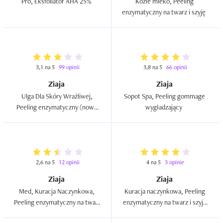
Pro, Eksfoliator AHA 25%  
Kozie mleko, Peeling 
enzymatyczny na twarz i szyję  
3,1 na 5
99 opinii
3,8 na 5
66 opinii
Ziaja
Ziaja
Ulga Dla Skóry Wrażliwej, 
Sopot Spa, Peeling gommage 
Peeling enzymatyczny (nowa 
wygładzający  
wersja)  
2,6 na 5
12 opinii
4 na 5
3 opinie
Ziaja
Ziaja
Med, Kuracja Naczynkowa, 
Kuracja naczynkowa, Peeling 
Peeling enzymatyczny na twarz 
enzymatyczny na twarz i szyję 
i szyję  
delikatnie złuszczający (nowa 