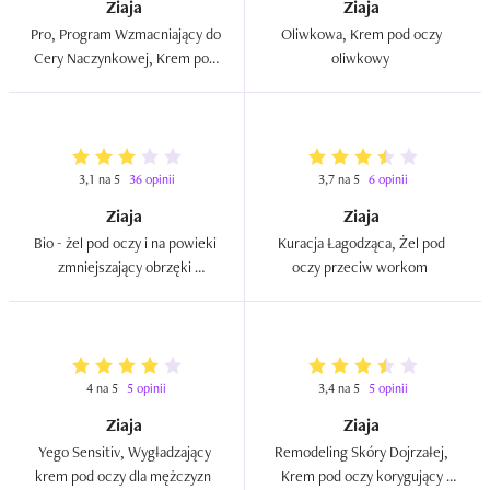
Ziaja
Ziaja
Pro, Program Wzmacniający do 
Oliwkowa, Krem pod oczy 
Cery Naczynkowej, Krem pod 
oliwkowy  
oczy rozjaśniający  
3,1 na 5
36 opinii
3,7 na 5
6 opinii
Ziaja
Ziaja
Bio - żel pod oczy i na powieki 
Kuracja Łagodząca, Żel pod 
zmniejszający obrzęki 
oczy przeciw workom  
szałwiowy  
4 na 5
5 opinii
3,4 na 5
5 opinii
Ziaja
Ziaja
Yego Sensitiv, Wygładzający 
Remodeling Skóry Dojrzałej, 
krem pod oczy dla mężczyzn  
Krem pod oczy korygujący 