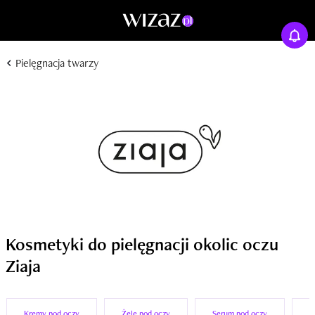
Pielęgnacja twarzy
Kosmetyki do pielęgnacji okolic oczu
Ziaja
Kremy pod oczy
Żele pod oczy
Serum pod oczy
M