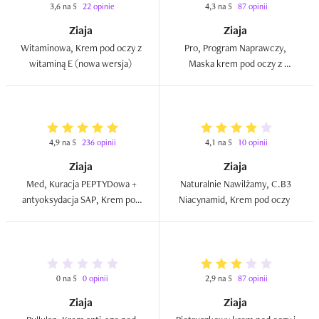
3,6 na 5
22 opinie
4,3 na 5
87 opinii
Ziaja
Ziaja
Witaminowa, Krem pod oczy z 
Pro, Program Naprawczy, 
witaminą E (nowa wersja)  
Maska krem pod oczy z 
ceramidami 1,3,6  
4,9 na 5
236 opinii
4,1 na 5
10 opinii
Ziaja
Ziaja
Med, Kuracja PEPTYDowa + 
Naturalnie Nawilżamy, C.B3 
antyoksydacja SAP, Krem pod 
Niacynamid, Krem pod oczy  
oczy  
0 na 5
0 opinii
2,9 na 5
87 opinii
Ziaja
Ziaja