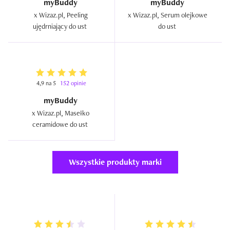
myBuddy
myBuddy
x Wizaz.pl, Peeling 
x Wizaz.pl, Serum olejkowe 
ujędrniający do ust  
do ust  
4,9 na 5
152 opinie
myBuddy
x Wizaz.pl, Masełko 
ceramidowe do ust  
Wszystkie produkty marki