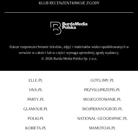
KLUB RECENZENTKI
MOJE ZGODY
Dalsze rozpowszechnianie tekstów, zdjęć i materiałów wideo opublikowanych w
serwisie w całości lub w części wymaga uprzedniej zgody wydawcy.
© 2026 Burda Media Polska Sp. z o.o.
ELLE.PL
GOTUJMY.PL
VIVA.PL
PRZYSLIJPRZEPIS.PL
PARTY.PL
MOJEGOTOWANIE.PL
GLAMOUR.PL
MOJPIEKNYOGROD.PL
POLKI.PL
NATIONAL-GEOGRAPHIC.PL
KOBIETA.PL
MAMOTOJA.PL