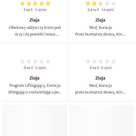
5 na 5
3 opinie
2,4 na 5
14 opinii
Ziaja
Ziaja
Oliwkowy odżywczy krem pod 
Med, Kuracja 
oczy i na powieki (nowa 
Przeciwzmarszczkowa, Krem 
wersja)  
wygładzający pod oczy  
0 na 5
0 opinii
0 na 5
0 opinii
Ziaja
Ziaja
Program Liftingujący, Esencja 
Med, Kuracja 
liftingująco-rozświetlająca pod 
przeciwzmarszczkowa, Krem 
oczy i na okolice ust 5% 
wygładzający pod oczy  (nowa 
protein long-lifting  
wersja)  