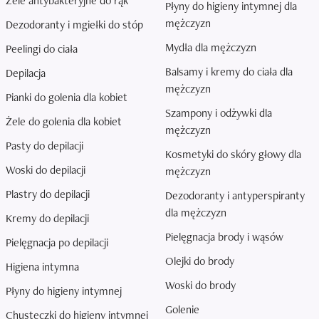
Żele antybakteryjne do rąk
Płyny do higieny intymnej dla
mężczyzn
Dezodoranty i mgiełki do stóp
Mydła dla mężczyzn
Peelingi do ciała
Balsamy i kremy do ciała dla
Depilacja
mężczyzn
Pianki do golenia dla kobiet
Szampony i odżywki dla
Żele do golenia dla kobiet
mężczyzn
Pasty do depilacji
Kosmetyki do skóry głowy dla
Woski do depilacji
mężczyzn
Plastry do depilacji
Dezodoranty i antyperspiranty
dla mężczyzn
Kremy do depilacji
Pielęgnacja brody i wąsów
Pielęgnacja po depilacji
Olejki do brody
Higiena intymna
Woski do brody
Płyny do higieny intymnej
Golenie
Chusteczki do higieny intymnej