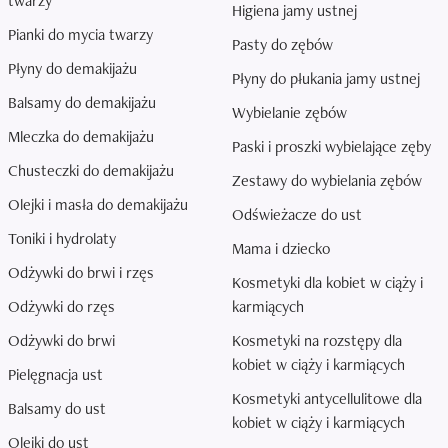
twarzy
Higiena jamy ustnej
Pianki do mycia twarzy
Pasty do zębów
Płyny do demakijażu
Płyny do płukania jamy ustnej
Balsamy do demakijażu
Wybielanie zębów
Mleczka do demakijażu
Paski i proszki wybielające zęby
Chusteczki do demakijażu
Zestawy do wybielania zębów
Olejki i masła do demakijażu
Odświeżacze do ust
Toniki i hydrolaty
Mama i dziecko
Odżywki do brwi i rzęs
Kosmetyki dla kobiet w ciąży i
Odżywki do rzęs
karmiących
Odżywki do brwi
Kosmetyki na rozstępy dla
kobiet w ciąży i karmiących
Pielęgnacja ust
Kosmetyki antycellulitowe dla
Balsamy do ust
kobiet w ciąży i karmiących
Olejki do ust