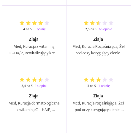
zmarszczki z efektem 
rozświetlenia  
4 na 5
1 opinię
2,5 na 5
63 opinie
Ziaja
Ziaja
Med, Kuracja z witaminą 
Med, Kuracja Rozjaśniająca, Żel 
C+HA/P, Rewitalizujący krem 
pod oczy korygujący cienie  
pod oczy i na powieki 
wygładzająco ochronny  
3,4 na 5
14 opinii
3 na 5
1 opinię
Ziaja
Ziaja
Med, Kuracja dermatologiczna 
Med, Kuracja rozjaśniająca, Żel 
z witaminą C + HA/P, 
pod oczy korygujący cienie   
Rewitalizujący krem pod oczy i 
(nowa wersja)  
na powieki  