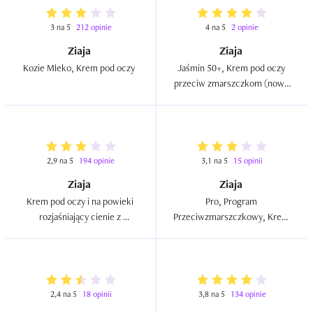
3 na 5
212 opinie
4 na 5
2 opinie
Ziaja
Ziaja
Kozie Mleko, Krem pod oczy  
Jaśmin 50+, Krem pod oczy 
przeciw zmarszczkom (nowa 
wersja)  
2,9 na 5
194 opinie
3,1 na 5
15 opinii
Ziaja
Ziaja
Krem pod oczy i na powieki 
Pro, Program 
rozjaśniający cienie z 
Przeciwzmarszczkowy, Krem 
bławatkiem  
pod oczy liftingujący  
2,4 na 5
18 opinii
3,8 na 5
134 opinie