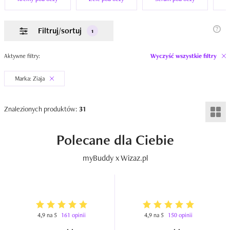
Filtruj/sortuj
1
Aktywne filtry:
Wyczyść wszystkie filtry
Marka: Ziaja
Znalezionych produktów:
31
Polecane dla Ciebie
myBuddy x Wizaz.pl
4,9 na 5
161 opinii
4,9 na 5
150 opinii