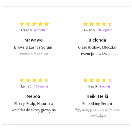
4,9 na 5
62 opinie
4,6 na 5
103 opinie
Mawawo
Bielenda
Brows & Lashes Serum  
Glaze & Glow, Mleczko-
Serum do brwi i rzęs
esencja nawilżająco-
rozświetlająca  
4,6 na 5
169 opinii
4,6 na 5
5 opinii
Neboa
Heiki Heiki
Strong Scalp, Naturalna 
Smoothing Serum  
wcierka do skóry głowy na 
Wygładzające serum do włosów 
nawilżające
zagęszczenie i porost włosów  