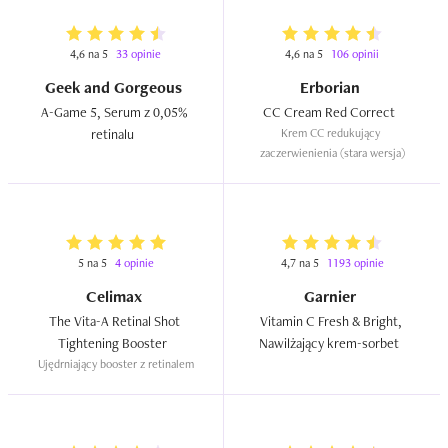
4,6 na 5
33 opinie
4,6 na 5
106 opinii
Geek and Gorgeous
Erborian
A-Game 5, Serum z 0,05% 
CC Cream Red Correct  
retinalu  
Krem CC redukujący 
zaczerwienienia (stara wersja)
5 na 5
4 opinie
4,7 na 5
1193 opinie
Celimax
Garnier
The Vita-A Retinal Shot 
Vitamin C Fresh & Bright, 
Tightening Booster  
Nawilżający krem-sorbet  
Ujędrniający booster z retinalem