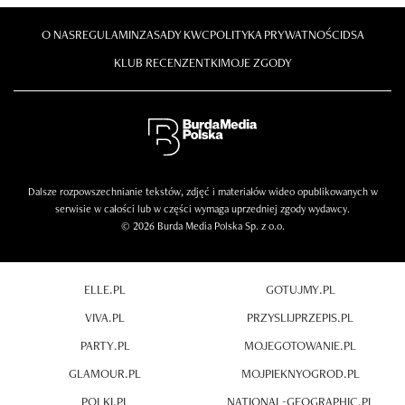
O NAS
REGULAMIN
ZASADY KWC
POLITYKA PRYWATNOŚCI
DSA
KLUB RECENZENTKI
MOJE ZGODY
Dalsze rozpowszechnianie tekstów, zdjęć i materiałów wideo opublikowanych w
serwisie w całości lub w części wymaga uprzedniej zgody wydawcy.
© 2026 Burda Media Polska Sp. z o.o.
ELLE.PL
GOTUJMY.PL
VIVA.PL
PRZYSLIJPRZEPIS.PL
PARTY.PL
MOJEGOTOWANIE.PL
GLAMOUR.PL
MOJPIEKNYOGROD.PL
POLKI.PL
NATIONAL-GEOGRAPHIC.PL