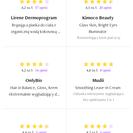
4,2 na 5
57 opinii
4,5 na 5
20 opinii
Lirene Dermoprogram
Kimoco Beauty
Brązująca pianka do ciała z 
Glass Skin, Bright Eyes 
organiczną wodą kokosową 
Illuminator  
`Espresso`  
Rozświetlający krem pod oczy
4,2 na 5
16 opinii
4,8 na 5
8 opinii
OnlyBio
Mudii
Hair in Balance, Gloss, Krem 
Smoothing Leave-in Cream  
ekstremalnie wygładzający do 
Odżywka intensywnie wygładzająca 
bez spłukiwania 3 w 1
włosów  
4,4 na 5
5 opinii
4,2 na 5
6 opinii