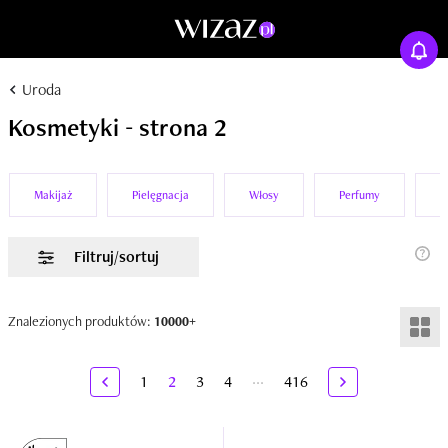
Uroda
Kosmetyki - strona 2
Makijaż
Pielęgnacja
Włosy
Perfumy
P
Filtruj/sortuj
Znalezionych produktów:
10000+
...
1
2
3
4
416