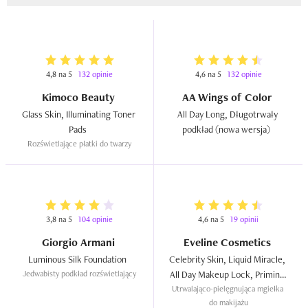
4,8 na 5
132 opinie
4,6 na 5
132 opinie
Kimoco Beauty
AA Wings of Color
Glass Skin, Illuminating Toner 
All Day Long, Długotrwały 
Pads  
podkład (nowa wersja)  
Rozświetlające płatki do twarzy
3,8 na 5
104 opinie
4,6 na 5
19 opinii
Giorgio Armani
Eveline Cosmetics
Luminous Silk Foundation  
Celebrity Skin, Liquid Miracle, 
Jedwabisty podkład rozświetlający
All Day Makeup Lock, Priming 
Utrwalająco-pielęgnująca mgiełka 
& Setting Mist  
do makijażu