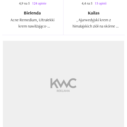
4,9 na 5
124 opinie
4,4 na 5
13 opinii
Bielenda
Kailas
Acne Remedium, Ultralekki 
, Ajurwedyjski krem z 
krem nawilżająco-
himalajskich ziół na skórne 
normalizujący  
problemy  