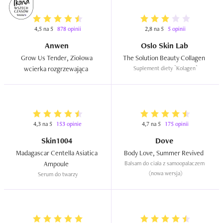
4,5 na 5
878 opinii
2,8 na 5
5 opinii
Anwen
Oslo Skin Lab
Grow Us Tender, Ziołowa 
The Solution Beauty Collagen  
wcierka rozgrzewająca  
Suplement diety `Kolagen`
4,3 na 5
153 opinie
4,7 na 5
175 opinii
Skin1004
Dove
Madagascar Centella Asiatica 
Body Love, Summer Revived  
Ampoule  
Balsam do ciała z samoopalaczem 
(nowa wersja)
Serum do twarzy