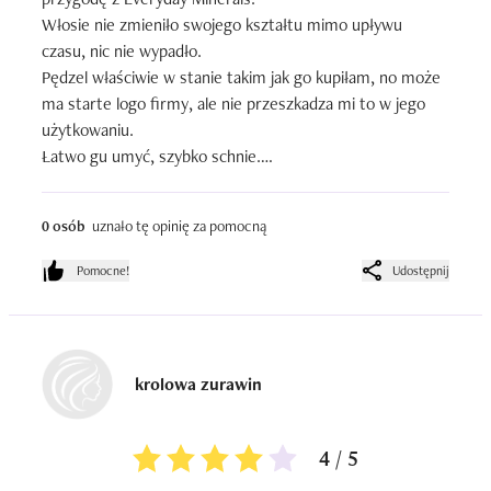
Włosie nie zmieniło swojego kształtu mimo upływu 
czasu, nic nie wypadło.

Pędzel właściwie w stanie takim jak go kupiłam, no może 
ma starte logo firmy, ale nie przeszkadza mi to w jego 
użytkowaniu.

Łatwo gu umyć, szybko schnie.

Chociaż chyba teraz bym się zastanowiła nad zakupem, 
bo wszystko do EM podrożało :/

0 osób
uznało tę opinię za pomocną
Używam tego produktu od: 1,5 roku

Pomocne!
Udostępnij
Ilość zużytych opakowań: słownie: jeden pędzel
krolowa zurawin
4 / 5