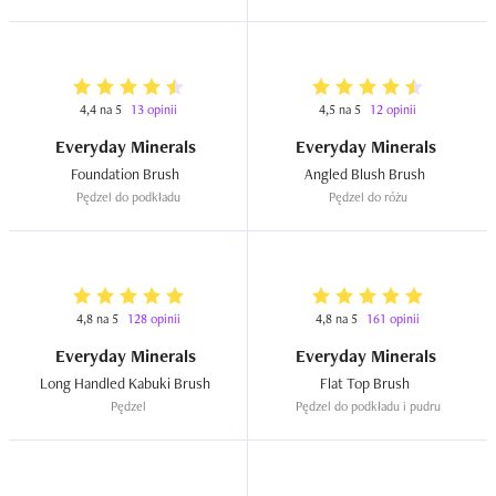
4,4 na 5
13 opinii
4,5 na 5
12 opinii
Everyday Minerals
Everyday Minerals
Foundation Brush  
Angled Blush Brush  
Pędzel do podkładu
Pędzel do różu
4,8 na 5
128 opinii
4,8 na 5
161 opinii
Everyday Minerals
Everyday Minerals
Long Handled Kabuki Brush  
Flat Top Brush  
Pędzel
Pędzel do podkładu i pudru