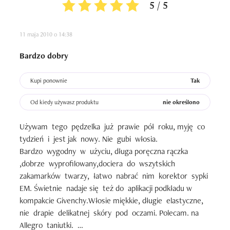
5 / 5
11 maja 2010 o 14:38
Bardzo dobry
Kupi ponownie
Tak
Od kiedy używasz produktu
nie określono
Używam  tego  pędzelka  już  prawie  pół  roku, myję  co 
tydzień  i  jest jak  nowy. Nie  gubi  włosia. 

Bardzo  wygodny  w  użyciu, długa poręczna rączka 
,dobrze  wyprofilowany,dociera  do  wszytskich  
zakamarków  twarzy,  łatwo  nabrać  nim  korektor  sypki  
EM. Świetnie  nadaje się  też do  aplikacji podkładu w 
kompakcie Givenchy.Włosie miękkie, długie  elastyczne, 
nie  drapie  delikatnej  skóry  pod  oczami. Polecam. na  
Allegro  taniutki.  
