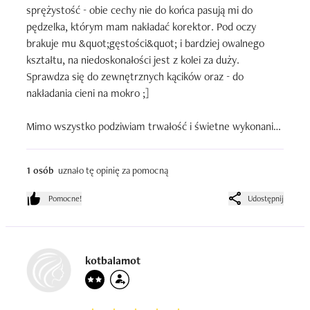
sprężystość - obie cechy nie do końca pasują mi do 
pędzelka, którym mam nakładać korektor. Pod oczy 
brakuje mu &quot;gęstości&quot; i bardziej owalnego 
kształtu, na niedoskonałości jest z kolei za duży.

Sprawdza się do zewnętrznych kącików oraz - do 
nakładania cieni na mokro ;]

Mimo wszystko podziwiam trwałość i świetne wykonanie. 
Można go prać do upadłego.

1 osób
uznało tę opinię za pomocną
Używam tego produktu od: roku?

Ilość zużytych opakowań: jedno, toż to pędzelek 
Pomocne!
Udostępnij
nieśmiertelny
kotbalamot