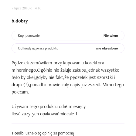
7 lipca 2010 o 14:10
b.dobry
Kupi ponownie
Nie wiem
Od kiedy używasz produktu
nie określono
Pędzelek zamówiłam przy kupowaniu korektora 
mineralnego.Ogólnie nie żaluje zakupu,jednak wszystko 
było by okej,gdyby nie fakt,że pędzelek jest szorstki i 
drapie(!),ponadto prawie caly napis już zszedl. Mimo tego 
polecam.

Używam tego produktu od:6 miesięcy

Ilość zużytych opakowań:niecale 1
1 osób
uznało tę opinię za pomocną