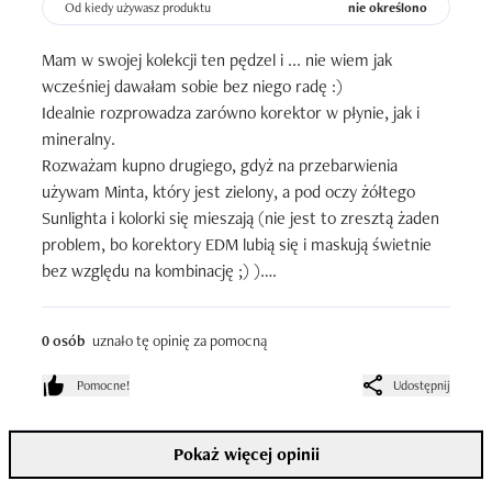
Od kiedy używasz produktu
nie określono
Mam w swojej kolekcji ten pędzel i ... nie wiem jak 
wcześniej dawałam sobie bez niego radę :)

Idealnie rozprowadza zarówno korektor w płynie, jak i 
mineralny. 

Rozważam kupno drugiego, gdyż na przebarwienia 
używam Minta, który jest zielony, a pod oczy żółtego 
Sunlighta i kolorki się mieszają (nie jest to zresztą żaden 
problem, bo korektory EDM lubią się i maskują świetnie 
bez względu na kombinację ;) ).

Powtórzę za dziewczynami: ma idealny kształt, nic się z 
nim nie dzieje mimo częstego prania, jest idealnie zbity i 
0 osób
uznało tę opinię za pomocną
wyprofilowany itd itp. POLECAM.

Pomocne!
Udostępnij
Używam tego produktu od: kilku miesięcy

Ilość zużytych opakowań: 1
Pokaż więcej opinii