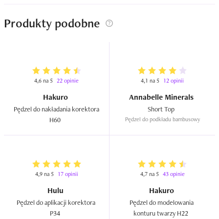
Produkty podobne
4,6 na 5
22 opinie
4,1 na 5
12 opinii
Hakuro
Annabelle Minerals
Pędzel do nakładania korektora 
Short Top  
H60  
Pędzel do podkładu bambusowy
4,9 na 5
17 opinii
4,7 na 5
43 opinie
Hulu
Hakuro
Pędzel do aplikacji korektora 
Pędzel do modelowania 
P34  
konturu twarzy H22  