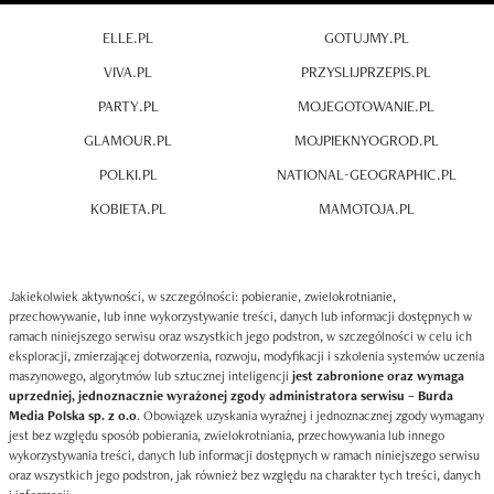
ELLE.PL
GOTUJMY.PL
VIVA.PL
PRZYSLIJPRZEPIS.PL
PARTY.PL
MOJEGOTOWANIE.PL
GLAMOUR.PL
MOJPIEKNYOGROD.PL
POLKI.PL
NATIONAL-GEOGRAPHIC.PL
KOBIETA.PL
MAMOTOJA.PL
Jakiekolwiek aktywności, w szczególności: pobieranie, zwielokrotnianie,
przechowywanie, lub inne wykorzystywanie treści, danych lub informacji dostępnych w
ramach niniejszego serwisu oraz wszystkich jego podstron, w szczególności w celu ich
eksploracji, zmierzającej dotworzenia, rozwoju, modyfikacji i szkolenia systemów uczenia
maszynowego, algorytmów lub sztucznej inteligencji
jest zabronione oraz wymaga
uprzedniej, jednoznacznie wyrażonej zgody administratora serwisu – Burda
Media Polska sp. z o.o
. Obowiązek uzyskania wyraźnej i jednoznacznej zgody wymagany
jest bez względu sposób pobierania, zwielokrotniania, przechowywania lub innego
wykorzystywania treści, danych lub informacji dostępnych w ramach niniejszego serwisu
oraz wszystkich jego podstron, jak również bez względu na charakter tych treści, danych