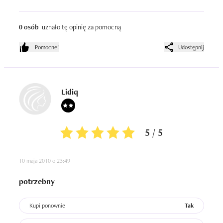
Używam tego produktu od:prawie  6 miesięcy

0 osób
uznało tę opinię za pomocną
Ilość zużytych opakowań:1
Pomocne!
Udostępnij
Lidiq
5 / 5
10 maja 2010 o 23:49
potrzebny
Kupi ponownie
Tak