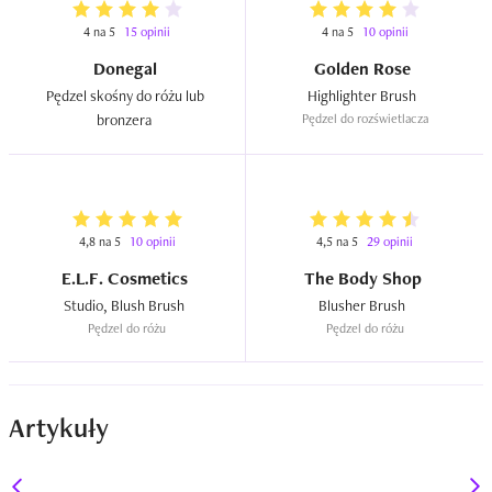
4 na 5
15 opinii
4 na 5
10 opinii
Donegal
Golden Rose
Pędzel skośny do różu lub 
Highlighter Brush  
bronzera  
Pędzel do rozświetlacza
4,8 na 5
10 opinii
4,5 na 5
29 opinii
E.L.F. Cosmetics
The Body Shop
Studio, Blush Brush  
Blusher Brush  
Pędzel do różu
Pędzel do różu
Artykuły