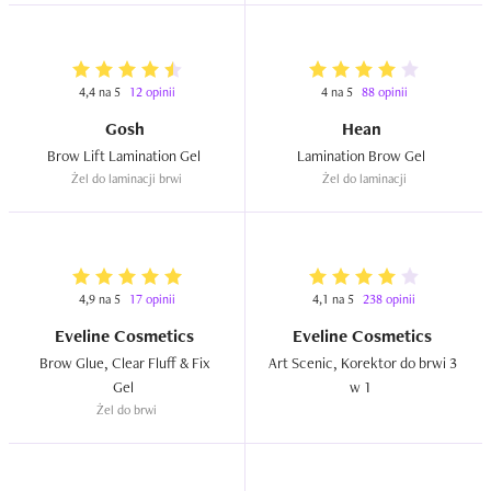
4,4 na 5
12 opinii
4 na 5
88 opinii
Gosh
Hean
Brow Lift Lamination Gel  
Lamination Brow Gel  
Żel do laminacji brwi
Żel do laminacji
4,9 na 5
17 opinii
4,1 na 5
238 opinii
Eveline Cosmetics
Eveline Cosmetics
Brow Glue, Clear Fluff & Fix 
Art Scenic, Korektor do brwi 3 
Gel  
w 1  
Żel do brwi