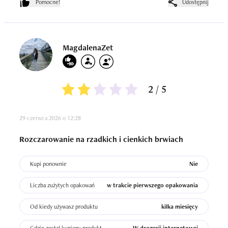
Pomocne!
Udostępnij
to powinno być jakieś ostrzeżenie.  Niestety zawiodłam 
się i działaniem, i wyglądem na brwiach... podjęłam 
kilkanaście prób, potem zrobiłam przerwę i ku mojemu 
zaskoczeniu po pewnym czasie wyjęłam lekko sucha 
MagdalenaZet
szczotkę, ktora juz nic nie zrobiła...nie mam pojęcia czy 
kupiłam felerny egzemplarz...czy on taki jest, czy z moim 
szczęściem trafiłam na kit.
2 / 5
29 czerwca 2026 o 12:28
Rozczarowanie na rzadkich i cienkich brwiach
Kupi ponownie
Nie
Liczba zużytych opakowań
w trakcie pierwszego opakowania
Od kiedy używasz produktu
kilka miesięcy