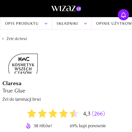
OPIS PRODUKTU
SKŁADNIKI
OPINIE UŻYTKO
Żele do brwi
Claresa
True Glue
Żel do laminacji brwi
4,3
(266)
38 Hitów!
69% kupi ponownie