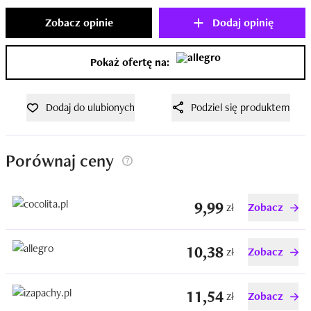
Zobacz opinie
Dodaj opinię
Pokaż ofertę na:
Dodaj do ulubionych
Podziel się produktem
Porównaj ceny
9,99
zł
Zobacz
10,38
zł
Zobacz
11,54
zł
Zobacz