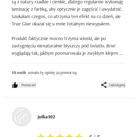
są z natury rzadkie i cienkie, dlatego regularnie wykonuję 
laminację z farbką, aby optycznie je zagęścić i uwydatnić. 
Szukałam czegoś, co utrzyma ten efekt na co dzień, ale 
True Glue okazał się u mnie totalnym niewypałem. 

Produkt faktycznie mocno trzyma włoski, ale po 
zastygnięciu nienaturalnie błyszczy pod światło. Brwi 
wyglądają tak, jakbym posmarowała je zwykłym klejem 
szkolnym.

10 osób
uznało tę opinię za pomocną
 Ponad to po kilku godzinach bezbarwna formuła zaczyna 
pękać i się łuszczyć. Wokół włosków tworzy się bardzo 
Pomocne!
Udostępnij
nieestetyczny, biały osad

Na szczoteczkę nabiera się zdecydowanie za dużo 
produktu. Zanim w ogóle dotknę brwi, muszę najpierw 
julka302
pracowicie ocierać nadmiar o szyjkę opakowania.

Żel kompletnie nie współpracuje z delikatnymi brwiami. 