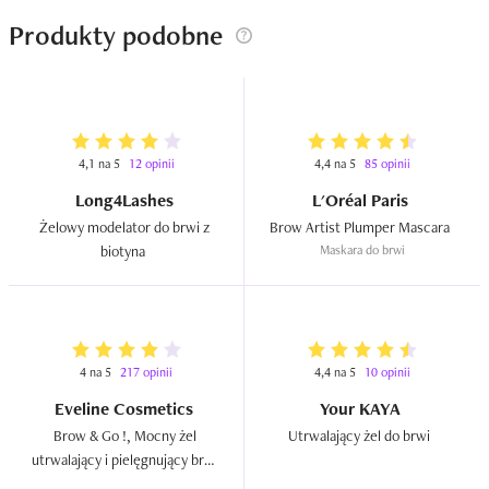
Produkty podobne
To taki produkt, który daje mi poczucie, że brwi są 
zadbane i ładnie ułożone, ale w naturalny sposób, bez 
przesady.
4,1 na 5
12 opinii
4,4 na 5
85 opinii
Long4Lashes
L'Oréal Paris
Żelowy modelator do brwi z 
Brow Artist Plumper Mascara  
biotyna  
Maskara do brwi
4 na 5
217 opinii
4,4 na 5
10 opinii
Eveline Cosmetics
Your KAYA
Brow & Go !, Mocny żel 
Utrwalający żel do brwi  
utrwalający i pielęgnujący brwi 
transparentny  