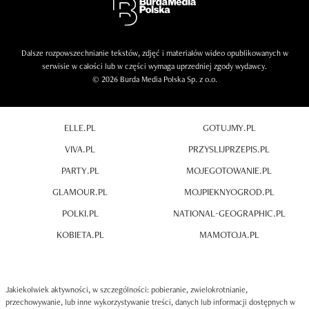
Dalsze rozpowszechnianie tekstów, zdjęć i materiałów wideo opublikowanych w
serwisie w całości lub w części wymaga uprzedniej zgody wydawcy.
© 2026 Burda Media Polska Sp. z o.o.
ELLE.PL
GOTUJMY.PL
VIVA.PL
PRZYSLIJPRZEPIS.PL
PARTY.PL
MOJEGOTOWANIE.PL
GLAMOUR.PL
MOJPIEKNYOGROD.PL
POLKI.PL
NATIONAL-GEOGRAPHIC.PL
KOBIETA.PL
MAMOTOJA.PL
Jakiekolwiek aktywności, w szczególności: pobieranie, zwielokrotnianie,
przechowywanie, lub inne wykorzystywanie treści, danych lub informacji dostępnych w