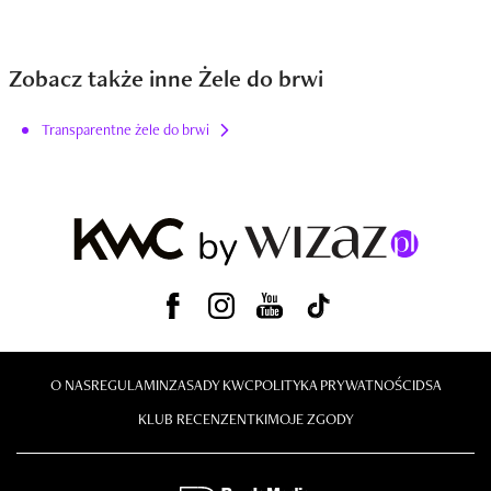
Zobacz także inne Żele do brwi
Transparentne żele do brwi
O NAS
REGULAMIN
ZASADY KWC
POLITYKA PRYWATNOŚCI
DSA
KLUB RECENZENTKI
MOJE ZGODY