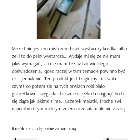
Moze I nie jestem mistrzem brwi..wystarczy kredka, albo 
zel i to do pelni wystarcza....wydaje mi się ze nie mam 
jakiś wymagań,  a i nie mam też aż tak wielkiego 
doświadczenia,  qoec raczej w tym temacie powinno być 
ok....jednak nie. Ten produkt jest tragiczny,  utrwala 
czymś co potem się na tych brwiach robi biało 
galaretkowe...wygląda strasznie i ciężko to ciągnąć bo to 
się ciąga jak jakimś slime.  Grzebyk malutki, trochę swi 
napocilam i tym mokrym żelem uczesałam ale nie z taką 
łatwością jak inne produkty...moze za mały grzebyk a ja 
mam dość sporo tych brwi...ciemne i twarde. Najczęściej 
0 osób
uznało tę opinię za pomocną
zel wysychal a ja zapominam o sprawie a tu całkiem 
inaczej wygląda sprawa. Moze to nie jest dla brunetki,  ale 