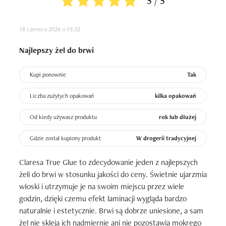
5 / 5
Być może sprawdzi się u osób z gęstymi, grubymi i 
sztywnymi włosami, ale u mnie wygląda fatalnie.
18 czerwca 2026 o 15:32
Najlepszy żel do brwi
Kupi ponownie
Tak
Liczba zużytych opakowań
kilka opakowań
Od kiedy używasz produktu
rok lub dłużej
Gdzie został kupiony produkt
W drogerii tradycyjnej
Claresa True Glue to zdecydowanie jeden z najlepszych 
żeli do brwi w stosunku jakości do ceny. Świetnie ujarzmia 
włoski i utrzymuje je na swoim miejscu przez wiele 
godzin, dzięki czemu efekt laminacji wygląda bardzo 
naturalnie i estetycznie. Brwi są dobrze uniesione, a sam 
żel nie skleja ich nadmiernie ani nie pozostawia mokrego 