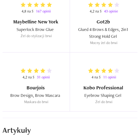
4,8 na 5
167 opinii
4,2 na 5
43 opinie
Maybelline New York
Got2b
Superlock Brow Glue  
Glued 4 Brows & Edges, 2in1 
Żel do stylizacji brwi
Strong Hold Gel  
Mocny żel do brwi
4,2 na 5
31 opinii
4 na 5
11 opinii
Bourjois
Kobo Professional
Brow Design, Brow Mascara  
Eyebrow Shaping Gel  
Maskara do brwi
Żel do brwi
Artykuły