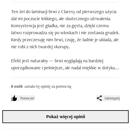
Ten żel do laminacji brwi z Claresy od pierwszego użycia 
dał mi poczucie lekkiego, ale skutecznego utrwalenia. 
Konsystencja jest gładka, nie za gęsta, dzięki czemu 
łatwo rozprowadza się po włoskach i nie zostawia grudek. 
Kiedy przeczesuję nim brwi, czuję, że ładnie je układa, ale 
nie robi z nich twardej skorupy.

Efekt jest naturalny — brwi wyglądają na bardziej 
uporządkowane i pełniejsze, ale nadal miękkie w dotyku. 
Lubię to, że produkt nie ciągnie włosków i nie zostawia 
białych śladów, nawet kiedy dołożę trochę więcej. W 
0 osób
uznało tę opinię za pomocną
ciągu dnia brwi trzymają kształt, ale nie mam wrażenia, 
że coś na nich siedzi.

Pomocne!
Udostępnij
Po kilku godzinach nadal wyglądają dobrze, tylko trochę 
Pokaż więcej opinii
bardziej miękko, co akurat lubię, bo nie przepadam za 
bardzo sztywnym efektem. Przy demakijażu żel schodzi 
bez problemu, nie plącze włosków i nie podrażnia skóry.
