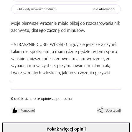
Ilość zużytych opakowań: jeden
Od kiedy używasz produktu
nie określono
Moje pierwsze wrazenie miało bliżej do rozczarowania niż 
zachwytu, dlatego zacznę od minusów:

- STRASZNIE GUBIŁ WŁOSIE! nigdy sie jeszcze z czymś 
takim nie spotkałam, a mam różne pędzle, w tym sporo 
właśnie z niższej półki cenowej. miałam wrażenie, że 
wypadną mu wszystkie. przy malowaniu miałam całą 
twarz w małych włoskach, jak po strzyzeniu grzywki.

- włoski ma nierówno przycięte, tu dłużej, tu krócej; nie 
ma typowego jajkowego zakończenia.

0 osób
uznało tę opinię za pomocną
- biała rączka, łatwo sie brudzi; a wiadomo, że przy 
Pomocne!
Udostępnij
robieniu mejkapa ma się często łapki w kosmetykach. ;)

Pokaż więcej opinii
- mój nie jest &quot;mięciusi&quot; jak można przeczytać 