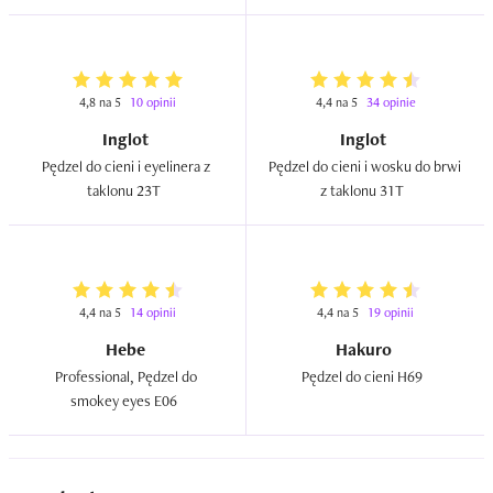
4,8 na 5
10 opinii
4,4 na 5
34 opinie
Inglot
Inglot
Pędzel do cieni i eyelinera z 
Pędzel do cieni i wosku do brwi 
taklonu 23T  
z taklonu 31T  
4,4 na 5
14 opinii
4,4 na 5
19 opinii
Hebe
Hakuro
Professional, Pędzel do 
Pędzel do cieni H69  
smokey eyes E06  