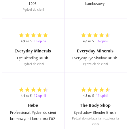
1203  
bambusowy  
Używam tego produktu od: miesiąca

Pędzel do cieni
Ilość zużytych opakowań: jeden

edit: Wydaje mi się, że włosie robi się twardsze po 
kolejnych myciach. Odejmuję więc gwiazdkę, bo coraz 
4,9 na 5
13 opinii
4,6 na 5
16 opinii
gorzej się z nim współpracuje.
Everyday Minerals
Everyday Minerals
Eye Blending Brush  
Everyday Eye Shadow Brush  
Pędzel do cieni
Pędzelek do cieni
4,4 na 5
12 opinii
4,5 na 5
11 opinii
Hebe
The Body Shop
Professional, Pędzel do cieni 
Eyeshadow Blender Brush  
kremowych i korektora E02  
Pędzel do nakładania i rozcierania 
cieni