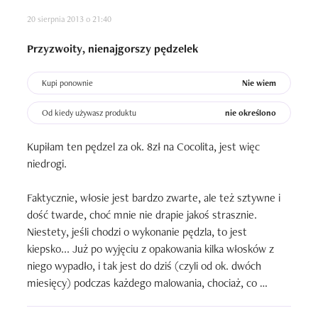
20 sierpnia 2013 o 21:40
Przyzwoity, nienajgorszy pędzelek
Kupi ponownie
Nie wiem
Od kiedy używasz produktu
nie określono
Kupiłam ten pędzel za ok. 8zł na Cocolita, jest więc 
niedrogi. 

Faktycznie, włosie jest bardzo zwarte, ale też sztywne i 
dość twarde, choć mnie nie drapie jakoś strasznie. 
Niestety, jeśli chodzi o wykonanie pędzla, to jest 
kiepsko... Już po wyjęciu z opakowania kilka włosków z 
niego wypadło, i tak jest do dziś (czyli od ok. dwóch 
miesięcy) podczas każdego malowania, chociaż, co 
dziwne, podczas mycia i bezpośrednio po nim nic nie 
wypada.
