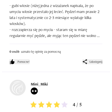
- gubi włosie (niżej jedna z wizażanek napisała, że po 
umyciu włosie przestało jej lecieć. Pędzel mam prawie 2 
lata i systematycznie co 2-3 miesiące wylatuje kilka 
włosków).

- rozczapierza się po myciu - staram się w miarę 
regularnie myć pędzle, ale myjąc ten pędzel nie wolno 
zapomnieć o osłonce (wtedy jest ok), bez niej staje się 
miotłą.
0 osób
uznało tę opinię za pomocną
Pomocne!
Udostępnij
Mini_Miki
4 / 5