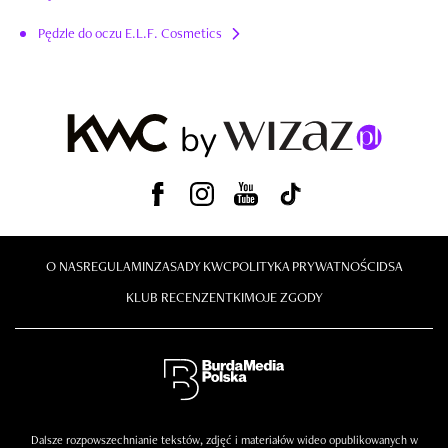
Pędzle do oczu E.L.F. Cosmetics
O NAS
REGULAMIN
ZASADY KWC
POLITYKA PRYWATNOŚCI
DSA
KLUB RECENZENTKI
MOJE ZGODY
Dalsze rozpowszechnianie tekstów, zdjęć i materiałów wideo opublikowanych w