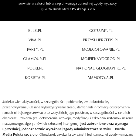
serwisie w całości lub w części wymaga uprzedniej zgody wydawcy.
© 2026 Burda Media Polska Sp. z o.o.
ELLE.PL
GOTUJMY.PL
VIVA.PL
PRZYSLIJPRZEPIS.PL
PARTY.PL
MOJEGOTOWANIE.PL
GLAMOUR.PL
MOJPIEKNYOGROD.PL
POLKI.PL
NATIONAL-GEOGRAPHIC.PL
KOBIETA.PL
MAMOTOJA.PL
Jakiekolwiek aktywności, w szczególności: pobieranie, zwielokrotnianie,
przechowywanie, lub inne wykorzystywanie treści, danych lub informacji dostępnych w
ramach niniejszego serwisu oraz wszystkich jego podstron, w szczególności w celu ich
eksploracji, zmierzającej dotworzenia, rozwoju, modyfikacji i szkolenia systemów uczenia
maszynowego, algorytmów lub sztucznej inteligencji
jest zabronione oraz wymaga
uprzedniej, jednoznacznie wyrażonej zgody administratora serwisu – Burda
Media Polska sp. z o.o
. Obowiązek uzyskania wyraźnej i jednoznacznej zgody wymagany