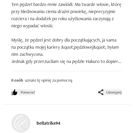
Ten pędzel bardzo mnie zawiódł. Ma twarde włosie, którę 
Używam tego produktu od: ok. dwóch miesięcy

przy blednowaniu cienia drażni powiekę, nieprecyzyjnie 
Ilość zużytych opakowań: pierwszy pędzelek
rozciera i na dodatek po roku użytkowania zaczynają z 
niego wypadać włoski.

Myślę, że pędzel jest dobry dla początkujących, ja sama 
na początku mojej kariery &quot;pędzlowej&quot; byłam 
nim zachwycona.

Jednak gdy przerzuciłam się na pędzle Hakuro to dopiero 
zauważyłam jakim niewypałem jest ten pędzelek.
0 osób
uznało tę opinię za pomocną
Pomocne!
Udostępnij
bellatriks94