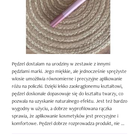
Pędzel dostałam na urodziny w zestawie z innymi 
pędzlami marki. Jego miękkie, ale jednocześnie sprężyste 
włosie umożliwia równomierne i precyzyjne aplikowanie 
różu na policzki. Dzięki lekko zaokrąglonemu kształtowi, 
pędzel doskonale dopasowuje się do kształtu twarzy, co 
pozwala na uzyskanie naturalnego efektu. Jest też bardzo 
wygodny w użyciu, a dobrze wyprofilowana rączka 
sprawia, że aplikowanie kosmetyków jest precyzyjne i 
komfortowe. Pędzel dobrze rozprowadza produkt, nie 
pozostawiając smug ani plam, co jest szczególnie ważne, 
jeśli chodzi o róż, który łatwo może się nałożyć 