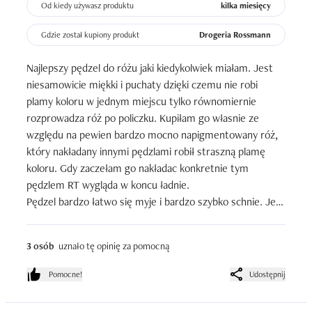
pewnością spełni Twoje oczekiwania.
Od kiedy używasz produktu
kilka miesięcy
Gdzie został kupiony produkt
Drogeria Rossmann
Najlepszy pędzel do różu jaki kiedykolwiek miałam. Jest 
niesamowicie miękki i puchaty dzięki czemu nie robi 
plamy koloru w jednym miejscu tylko równomiernie 
rozprowadza róż po policzku. Kupiłam go własnie ze 
względu na pewien bardzo mocno napigmentowany róż, 
który nakładany innymi pędzlami robił straszną plamę 
koloru. Gdy zaczełam go nakładac konkretnie tym 
pędzlem RT wygląda w koncu ładnie. 

Pędzel bardzo łatwo się myje i bardzo szybko schnie. Jest 
porządnie wykonany, nie zgubił jeszcze ani jednego 
włoska odkad go mam i często myję.
3 osób
uznało tę opinię za pomocną
Pomocne!
Udostępnij