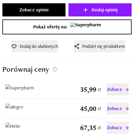
Zobacz opinie
Dodaj opinię
Pokaż ofertę na:
Dodaj do ulubionych
Podziel się produktem
Porównaj ceny
35,99
zł
Zobacz
45,00
zł
Zobacz
67,35
zł
Zobacz