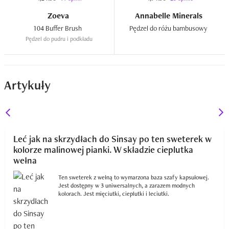
Zoeva
Annabelle Minerals
104 Buffer Brush  
Pędzel do różu bambusowy  
Pędzel do pudru i podkładu
Artykuły
Leć jak na skrzydłach do Sinsay po ten sweterek w
kolorze malinowej pianki. W składzie cieplutka
wełna
Ten sweterek z wełną to wymarzona baza szafy kapsułowej.
Jest dostępny w 3 uniwersalnych, a zarazem modnych
kolorach. Jest mięciutki, cieplutki i leciutki.