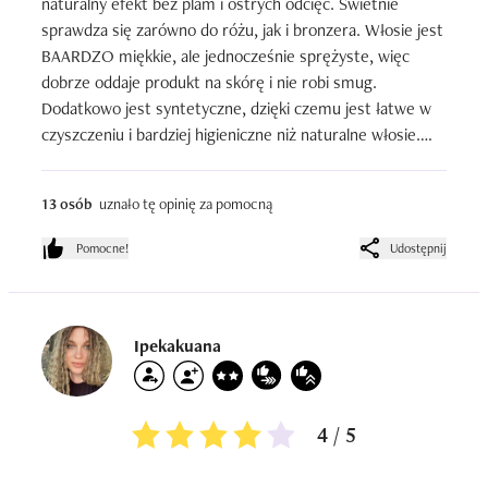
naturalny efekt bez plam i ostrych odcięć. Świetnie 
sprawdza się zarówno do różu, jak i bronzera. Włosie jest 
BAARDZO miękkie, ale jednocześnie sprężyste, więc 
dobrze oddaje produkt na skórę i nie robi smug. 
Dodatkowo jest syntetyczne, dzięki czemu jest łatwe w 
czyszczeniu i bardziej higieniczne niż naturalne włosie.

To, co naprawdę robi robotę, to jego użycie przy 
13 osób
uznało tę opinię za pomocną
blendowaniu, bo  praktycznie nie da się zrobić nim 
krzywdy. Nawet jeśli nałożysz za dużo produktu, pędzel 
Pomocne!
Udostępnij
wszystko ładnie rozetrze i wyrówna. Idealny dla osób, 
które wolą szybki makijaż bez precyzyjnego rysowania, z 
soft efektem.
Ipekakuana
4 / 5