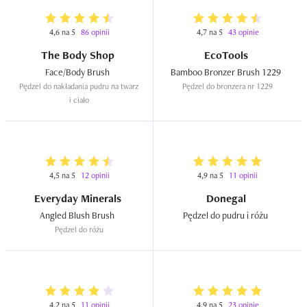
4,6 na 5
86 opinii
4,7 na 5
43 opinie
The Body Shop
EcoTools
Face/Body Brush  
Bamboo Bronzer Brush 1229  
Pędzel do nakładania pudru na twarz 
Pędzel do bronzera nr 1229
i ciało
4,5 na 5
12 opinii
4,9 na 5
11 opinii
Everyday Minerals
Donegal
Angled Blush Brush  
Pędzel do pudru i różu  
Pędzel do różu
4,2 na 5
11 opinii
4,9 na 5
23 opinie