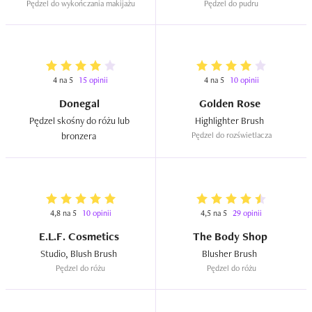
Pędzel do wykończania makijażu
Pędzel do pudru
krechy pod policzkiem. Po prostu  delikatne ale widoczne 
zaznaczenie konturu! 

Ja go uwielbiam!!!!
4 na 5
15 opinii
4 na 5
10 opinii
Donegal
Golden Rose
Pędzel skośny do różu lub 
Highlighter Brush  
bronzera  
Pędzel do rozświetlacza
4,8 na 5
10 opinii
4,5 na 5
29 opinii
E.L.F. Cosmetics
The Body Shop
Studio, Blush Brush  
Blusher Brush  
Pędzel do różu
Pędzel do różu