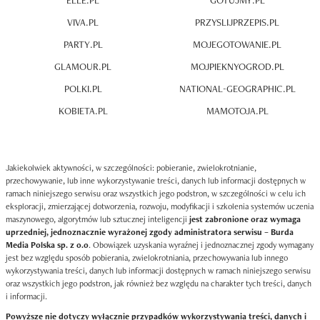
ELLE.PL
GOTUJMY.PL
VIVA.PL
PRZYSLIJPRZEPIS.PL
PARTY.PL
MOJEGOTOWANIE.PL
GLAMOUR.PL
MOJPIEKNYOGROD.PL
POLKI.PL
NATIONAL-GEOGRAPHIC.PL
KOBIETA.PL
MAMOTOJA.PL
Jakiekolwiek aktywności, w szczególności: pobieranie, zwielokrotnianie,
przechowywanie, lub inne wykorzystywanie treści, danych lub informacji dostępnych w
ramach niniejszego serwisu oraz wszystkich jego podstron, w szczególności w celu ich
eksploracji, zmierzającej dotworzenia, rozwoju, modyfikacji i szkolenia systemów uczenia
maszynowego, algorytmów lub sztucznej inteligencji
jest zabronione oraz wymaga
uprzedniej, jednoznacznie wyrażonej zgody administratora serwisu – Burda
Media Polska sp. z o.o
. Obowiązek uzyskania wyraźnej i jednoznacznej zgody wymagany
jest bez względu sposób pobierania, zwielokrotniania, przechowywania lub innego
wykorzystywania treści, danych lub informacji dostępnych w ramach niniejszego serwisu
oraz wszystkich jego podstron, jak również bez względu na charakter tych treści, danych
i informacji.
Powyższe nie dotyczy wyłącznie przypadków wykorzystywania treści, danych i