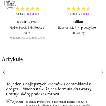
4,8 na 5
153 opinie
4,5 na 5
26 opinii
Neutrogena
Oillan
Hydro Boost, Skin Rescue 
Balance, Multi - lipidowy krem 
Balm  
do twarzy  
Regenerujący balsam do twarzy
Artykuły
To jeden z najlepszych kremów z ceramidami z
drogerii! Mocno nawilżająca formuła do twarzy
uratuje skórę podczas mrozu
Bielenda Professional SupremeLab Barrier Renew to
intensywnie odżywczy krem na noc, stworzony z myślą o