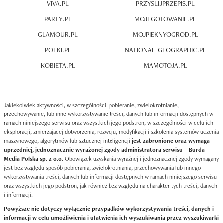
VIVA.PL
PRZYSLIJPRZEPIS.PL
PARTY.PL
MOJEGOTOWANIE.PL
GLAMOUR.PL
MOJPIEKNYOGROD.PL
POLKI.PL
NATIONAL-GEOGRAPHIC.PL
KOBIETA.PL
MAMOTOJA.PL
Jakiekolwiek aktywności, w szczególności: pobieranie, zwielokrotnianie,
przechowywanie, lub inne wykorzystywanie treści, danych lub informacji dostępnych w
ramach niniejszego serwisu oraz wszystkich jego podstron, w szczególności w celu ich
eksploracji, zmierzającej dotworzenia, rozwoju, modyfikacji i szkolenia systemów uczenia
maszynowego, algorytmów lub sztucznej inteligencji
jest zabronione oraz wymaga
uprzedniej, jednoznacznie wyrażonej zgody administratora serwisu – Burda
Media Polska sp. z o.o
. Obowiązek uzyskania wyraźnej i jednoznacznej zgody wymagany
jest bez względu sposób pobierania, zwielokrotniania, przechowywania lub innego
wykorzystywania treści, danych lub informacji dostępnych w ramach niniejszego serwisu
oraz wszystkich jego podstron, jak również bez względu na charakter tych treści, danych
i informacji.
Powyższe nie dotyczy wyłącznie przypadków wykorzystywania treści, danych i
informacji w celu umożliwienia i ułatwienia ich wyszukiwania przez wyszukiwarki