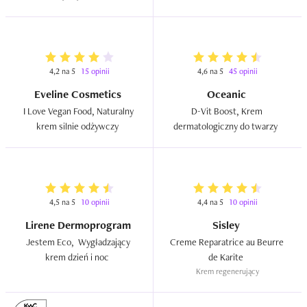
4,2 na 5
15 opinii
4,6 na 5
45 opinii
Eveline Cosmetics
Oceanic
I Love Vegan Food, Naturalny 
D-Vit Boost, Krem 
krem silnie odżywczy  
dermatologiczny do twarzy  
4,5 na 5
10 opinii
4,4 na 5
10 opinii
Lirene Dermoprogram
Sisley
Jestem Eco,  Wygładzający 
Creme Reparatrice au Beurre 
krem dzień i noc  
de Karite  
Krem regenerujący