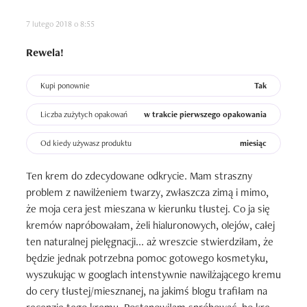
7 lutego 2018 o 8:55
Rewela!
Kupi ponownie
Tak
Liczba zużytych opakowań
w trakcie pierwszego opakowania
Od kiedy używasz produktu
miesiąc
Ten krem do zdecydowane odkrycie. Mam straszny 
problem z nawilżeniem twarzy, zwłaszcza zimą i mimo, 
że moja cera jest mieszana w kierunku tłustej. Co ja się 
kremów napróbowałam, żeli hialuronowych, olejów, całej 
ten naturalnej pielęgnacji... aż wreszcie stwierdziłam, że 
będzie jednak potrzebna pomoc gotowego kosmetyku, 
wyszukując w googlach intenstywnie nawilżającego kremu 
do cery tłustej/miesznanej, na jakimś blogu trafiłam na 