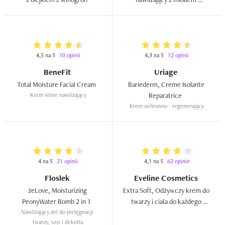
kwiatowym do skóry suchej i 
bardzo suchej  
4,5 na 5
10 opinii
4,3 na 5
12 opinii
BeneFit
Uriage
Total Moisture Facial Cream  
Bariederm, Creme Isolante 
Krem silnie nawilżający
Reparatrice  
Krem ochronno - regenerujący
4 na 5
21 opinii
4,1 na 5
62 opinie
Floslek
Eveline Cosmetics
żeLove, Moisturizing 
Extra Soft, Odżywczy krem do 
PeonyWater Bomb 2 in 1  
twarzy i ciała do każdego 
Nawilżający żel do pielęgnacji 
rodzaju skóry  
twarzy, szyi i dekoltu