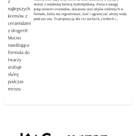
skórze z osłabioną barierą hydrolipidową. Zwraca uwagę
połączeniem ceramidów, skwalanu oraz olejów roślinnych w
formule, która ma regenerować, koić i ograniczać utratę wody
podczas snu. To propozycja dla cer suchych, cienkich i
odwodnionych, ale też dla skóry dojrzałej lub osłabionej
zabiegami czy terapiami dermatologicznymi.