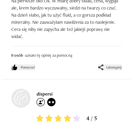
Na pierwsze oko Ok. W miarę dobry skład, cena, wygląd 
ale, krem bardzo wyczuwalny, siedzi na twarzy co czuć. 
Na dzień słabo, jak tu użyć fluid, a co gorsza podkład 
mineralny. Nie zauważyłam nawilżenia za to naolejenie. 
Cera się niby nie zapycha ale też jakiejś poprawy nie 
widać.
0 osób
uznało tę opinię za pomocną
Pomocne!
Udostępnij
dispersi
4 / 5