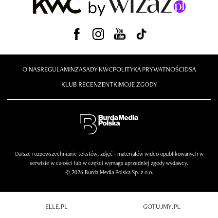
O NAS
REGULAMIN
ZASADY KWC
POLITYKA PRYWATNOŚCI
DSA
KLUB RECENZENTKI
MOJE ZGODY
Dalsze rozpowszechnianie tekstów, zdjęć i materiałów wideo opublikowanych w
serwisie w całości lub w części wymaga uprzedniej zgody wydawcy.
© 2026 Burda Media Polska Sp. z o.o.
ELLE.PL
GOTUJMY.PL