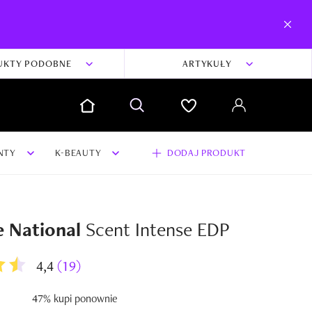
UKTY PODOBNE
ARTYKUŁY
NTY
K-BEAUTY
DODAJ PRODUKT
 National
Scent Intense EDP
dodaj swoją opinię i zdjęcia do produktu
Dodaj swoją opinię
4,4
(19)
47% kupi ponownie