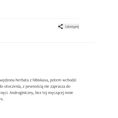
cach 8-10 h.

flakonu i zastanawiam się nad nabyciem 
Udostępnij
wędzona herbata z hibiskusa, potem wchodzi 
o otoczenia, z pewnością nie zaprasza do 
i nęci. Androginiczny, bez tej męczącej mnie 
x.
