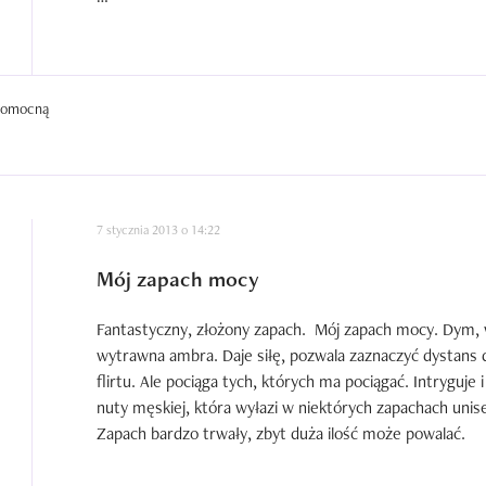
Projekcja jest duża, trwałość natomiast oscyluje w grani
Scent Intense mnie urzekł. Na tyle, że rozważam zakup 
kilku/kilkunastu ml do jeszcze bardziej wnikliwej analizy.
 pomocną
7 stycznia 2013 o 14:22
Mój zapach mocy
Fantastyczny, złożony zapach.  Mój zapach mocy. Dym, 
wytrawna ambra. Daje siłę, pozwala zaznaczyć dystans d
flirtu. Ale pociąga tych, których ma pociągać. Intryguje 
nuty męskiej, która wyłazi w niektórych zapachach unise
Zapach bardzo trwały, zbyt duża ilość może powalać.