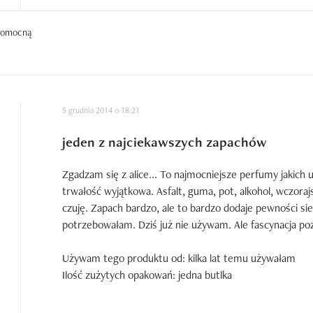
 pomocną
5 grudnia 2014 o 18:21
jeden z najciekawszych zapachów
Zgadzam się z alice... To najmocniejsze perfumy jakich 
trwałość wyjątkowa. Asfalt, guma, pot, alkohol, wczorajs
czuję. Zapach bardzo, ale to bardzo dodaje pewności sie
potrzebowałam. Dziś już nie używam. Ale fascynacja pozo
Używam tego produktu od: kilka lat temu używałam

Ilość zużytych opakowań: jedna butlka