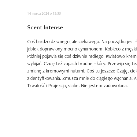
14 marca 2024 o 13:35
Scent Intense
Coś bardzo dziwnego, ale ciekawego. Na początku jest ś
jabłek doprawiony mocno cynamonem. Kobieco z męskimi
Później pojawia się coś dziwnie mdłego. Kwiatowo-kremo
wybijać. Czuję też zapach brudnej skóry. Przewija się te
zmianę z kremowymi nutami. Coś tu jeszcze Czuję, cieka
zidentyfikowania. Zmusza mnie do ciągłego wąchania. A 
Trwałość i Projekcja, słabe. Nie jestem zadowolona.