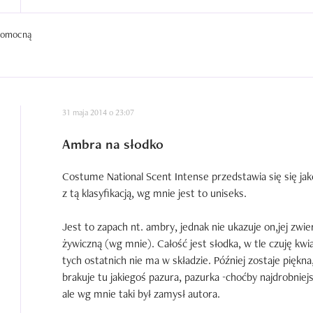
 pomocną
31 maja 2014 o 23:07
Ambra na słodko
Costume National Scent Intense przedstawia się się ja
z tą klasyfikacją, wg mnie jest to uniseks.

Jest to zapach nt. ambry, jednak nie ukazuje on,jej zwie
żywiczną (wg mnie). Całość jest słodka, w tle czuję kwi
tych ostatnich nie ma w składzie. Później zostaje piękn
brakuje tu jakiegoś pazura, pazurka -choćby najdrobniej
ale wg mnie taki był zamysł autora.
