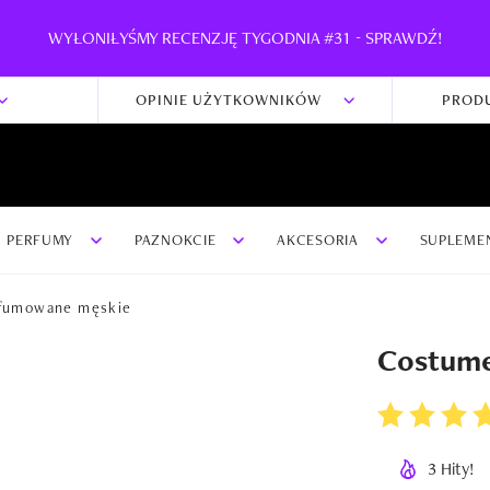
WYŁONIŁYŚMY RECENZJĘ TYGODNIA #31 - SPRAWDŹ!
OPINIE UŻYTKOWNIKÓW
PROD
PERFUMY
PAZNOKCIE
AKCESORIA
SUPLEME
fumowane męskie
Costume
3 Hity!