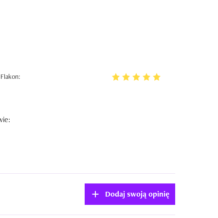
Flakon:
wie:
Dodaj swoją opinię