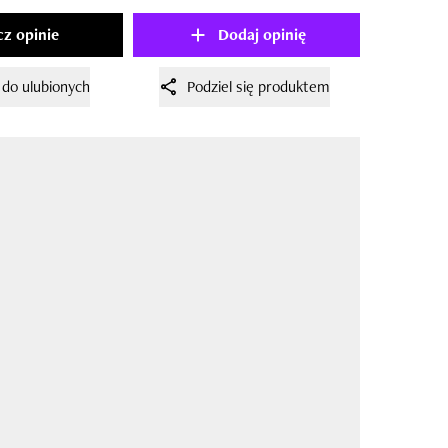
z opinie
Dodaj opinię
 do ulubionych
Podziel się produktem