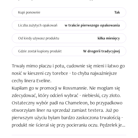
należy mieć na uwadze, że on nie ma ostrego 
zakończenia - jest po prostu prosty. Ja po prostu 
Kupi ponownie
Tak
rozwiązuje ten problem w taki sposób, że ścinam świeżo 
namalowaną kreskę nasączonym wacikiem - wtedy jest 
Liczba zużytych opakowań
w trakcie pierwszego opakowania
ostra i wyraźna, a kiedy eyeiner jest świeżo nałożony to 
ładnie się zmywa i nie mam żadnych rozmyć. Chociaż fakt 
Od kiedy używasz produktu
kilka miesięcy
faktem - można by tego uniknąć po prostu dając ostro 
Gdzie został kupiony produkt
W drogerii tradycyjnej
zakończony pędzelek.

Trwały mimo płaczu i potu, cudownie się mieni i łatwo go 
Pigment jest mocny, na pewno nie trzeba będzie kreski 
nosić w kieszeni czy torebce - to chyba najważniejsze 
poprawiać czy nakładać drugiej warstwy.

cechy linera Eveline.

Kupiłam go w promocji w Rossmannie. Nie mogłam się 
Eyelinera w pojemniczku jest też całkiem dużo. Mój 
zdecydować, który odcień wybrać - niebieski, czy złoto. 
srebrny i złoty jeszcze się nie skończyły, a mam je już 
Ostateczny wybór padł na Chameleon, bo przypadkowo 
jakieś 12 miesięcy. Co prawda nakładam je raczej na jakieś 
otworzyłam liner na sprzedaż zamiast testera. Już po 
okazje (takie mocne błyski na oku to raczej nie jest mój 
pierwszym użyciu byłam bardzo zaskoczona trwałością - 
codzienny makijaż, chociaż się zdarza) to tych okazji 
produkt nie ścierał się przy pocieraniu oczu. Pędzelek jest 
naprawdę trochę było i mam jeszcze trochę produktu.

wygodny i robi bardzo precyzyjne kreski. Sam płyn jest 