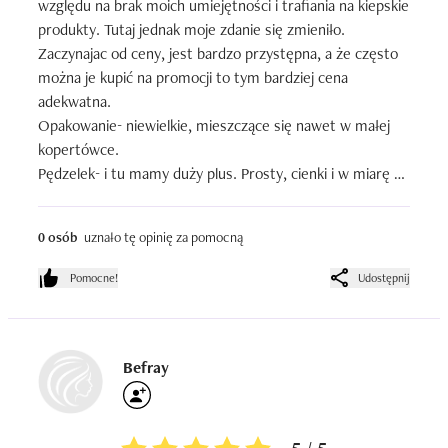
względu na brak moich umiejętności i trafiania na kiepskie 
produkty. Tutaj jednak moje zdanie się zmieniło. 

Zaczynajac od ceny, jest bardzo przystępna, a że często 
można je kupić na promocji to tym bardziej cena 
adekwatna. 

Opakowanie- niewielkie, mieszczące się nawet w małej 
kopertówce. 

Pędzelek- i tu mamy duży plus. Prosty, cienki i w miarę 
długi by móc za jednym pociągnięciem zrobić jednolitą 
linię. To to mnie przekonało do tego typu produktów. 
0 osób
uznało tę opinię za pomocną
Wystarczą dwie warstwy by uzyskać intensywny kolor. A 
co najważniejsze? Nie kruszy się i ze spokojem trzyma na 
Pomocne!
Udostępnij
moim oku cały dzień. Ładnie się mieni i dodaje pazura do 
nawet dziennego makijażu.
Befray