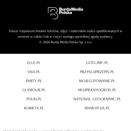
Dalsze rozpowszechnianie tekstów, zdjęć i materiałów wideo opublikowanych w
serwisie w całości lub w części wymaga uprzedniej zgody wydawcy.
© 2026 Burda Media Polska Sp. z o.o.
ELLE.PL
GOTUJMY.PL
VIVA.PL
PRZYSLIJPRZEPIS.PL
PARTY.PL
MOJEGOTOWANIE.PL
GLAMOUR.PL
MOJPIEKNYOGROD.PL
POLKI.PL
NATIONAL-GEOGRAPHIC.PL
KOBIETA.PL
MAMOTOJA.PL