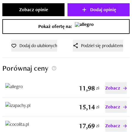
Zobacz opinie
Dodaj opinię
Pokaż ofertę na:
Dodaj do ulubionych
Podziel się produktem
Porównaj ceny
11,98
zł
Zobacz
15,14
zł
Zobacz
17,69
zł
Zobacz