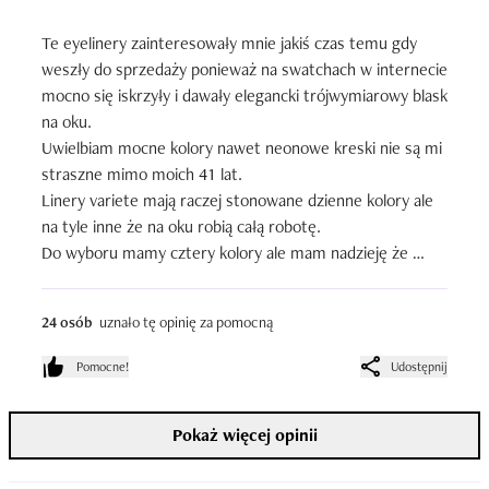
Te eyelinery zainteresowały mnie jakiś czas temu gdy 
weszły do sprzedaży ponieważ na swatchach w internecie 
mocno się iskrzyły i dawały elegancki trójwymiarowy blask 
na oku.

Uwielbiam mocne kolory nawet neonowe kreski nie są mi 
straszne mimo moich 41 lat.

Linery variete mają raczej stonowane dzienne kolory ale 
na tyle inne że na oku robią całą robotę.

Do wyboru mamy cztery kolory ale mam nadzieję że 
firma wprowadzi na rynek więcej wariantów.

Nr 1Sparkle Gold - zloty 

24 osób
uznało tę opinię za pomocną
Nr2 Shiny Brown - ciemny brąz 

Nr3 Chameleon- szmaragdowy

Pomocne!
Udostępnij
Nr4 Silver Dust- srebrny

Pokaż więcej opinii
Posiadam pierwsze trzy kolory, srebrnego nie kupiłam bo  
nie korzystałabym z niego, nie moja bajka.
