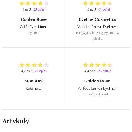
reakcji alergicznej czy innych negatywnych skutków 
4 na 5
25 opinii
4,6 na 5
61 opinii
stosowania tego eyelinera
Golden Rose
Eveline Cosmetics
Cat's Eyes Liner  
Variete, Brown Eyeliner  
Eyeliner
Precyzyjny brązowy eyeliner w 
pisaku
4,2 na 5
20 opinii
4,4 na 5
23 opinie
Mon Ami
Golden Rose
Kałamarz  
Perfect Lashes Eyeliner  
Tusz do kresek
Artykuły