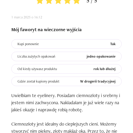
5 / 5
1 marca 2025 o 16:12
Mój faworyt na wieczorne wyjścia
Kupi ponownie
Tak
Liczba zużytych opakowań
jedno opakowanie
Od kiedy używasz produktu
rok lub dłużej
Gdzie został kupiony produkt
W drogerii tradycyjnej
Uwielbiam te eyelinery. Posiadam ciemnozłoty i srebrny i 
jestem nimi zachwycona. Nakładałam je już wiele razy na 
jakieś okazje i naprawdę robią robotę.

Ciemnozłoty jest idealny do cieplejszych cieni. Możemy 
stworzyć nim piękny, złoty makijaż oka. Przez to, że nie 