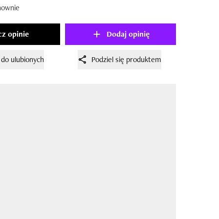
nownie
z opinie
Dodaj opinię
 do ulubionych
Podziel się produktem