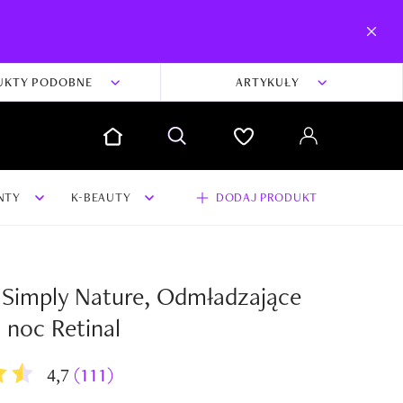
UKTY PODOBNE
ARTYKUŁY
NTY
K-BEAUTY
DODAJ PRODUKT
Simply Nature, Odmładzające
dodaj swoją opinię i zdjęcia do produktu
 noc Retinal
Dodaj swoją opinię
4,7
(111)