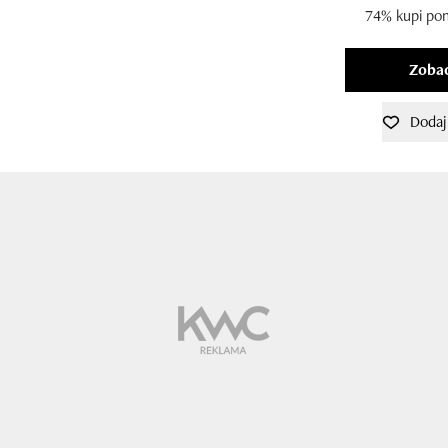
74% kupi po
Zobac
Dodaj