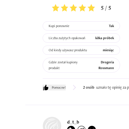
5 / 5
Kupi ponownie
Tak
Liczba zużytych opakowań
kilka próbek
Od kiedy używasz produktu
miesiąc
Gdzie został kupiony
Drogeria
produkt
Rossmann
2 osób
uznało tę opinię za
Pomocne!
d_t_b