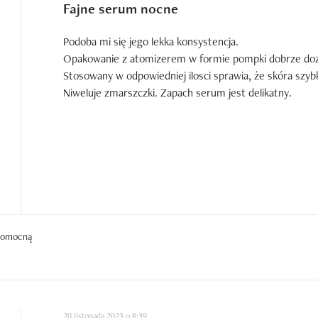
Fajne serum nocne
Podoba mi się jego lekka konsystencja.

Opakowanie z atomizerem w formie pompki dobrze dozuje
Stosowany w odpowiedniej ilosci sprawia, że skóra szyb
Niweluje zmarszczki. Zapach serum jest delikatny.
 pomocną
20 listopada 2023 o 8:39