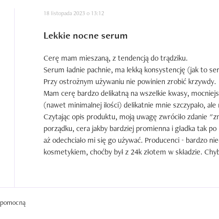
18 listopada 2023 o 13:12
Lekkie nocne serum
Cerę mam mieszaną, z tendencją do trądziku.

Serum ładnie pachnie, ma lekką konsystencję (jak to ser
Przy ostrożnym używaniu nie powinien zrobić krzywdy. 

Mam cerę bardzo delikatną na wszelkie kwasy, mocniejsz
(nawet minimalnej ilości) delikatnie mnie szczypało, ale
Czytając opis produktu, moją uwagę zwróciło zdanie "zm
porządku, cera jakby bardziej promienna i gładka tak po
aż odechciało mi się go używać. Producenci - bardzo nieł
kosmetykiem, choćby był z 24k złotem w składzie. Chyb
Podsumowując: serum w same w sobie to dobry produkt, 
mnie tylko manipulacyjna reklama.
a pomocną