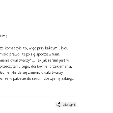
um). 

e komsetyki itp, więc przy każdym użyciu 
 miało prawo i tego się spodziewałam. 

ienia owal twarzy"... Tak jak serum jest w 
 przeczytaniu tego, dosłownie, przekłamania, 
adnie. Nie da się zmienić owalu twarzy 
a,.że w pakiecie do serum dostajemy zabieg? 

troche drogi, ale myślę, że warto. Odrzuciła 
Udostępnij