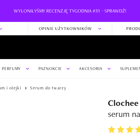
WYŁONIŁYŚMY RECENZJĘ TYGODNIA #31 - SPRAWDŹ!
OPINIE UŻYTKOWNIKÓW
PROD
PERFUMY
PAZNOKCIE
AKCESORIA
SUPLEME
m i olejki
Serum do twarzy
Clochee
serum na