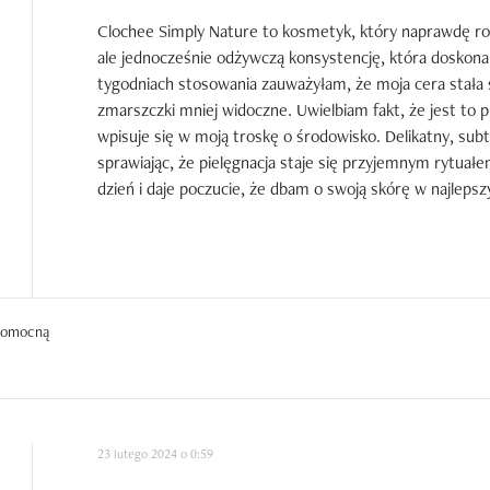
Clochee Simply Nature to kosmetyk, który naprawdę robi
ale jednocześnie odżywczą konsystencję, która doskonale n
tygodniach stosowania zauważyłam, że moja cera stała si
zmarszczki mniej widoczne. Uwielbiam fakt, że jest to pr
wpisuje się w moją troskę o środowisko. Delikatny, subt
sprawiając, że pielęgnacja staje się przyjemnym rytuałe
dzień i daje poczucie, że dbam o swoją skórę w najleps
 pomocną
23 lutego 2024 o 0:59