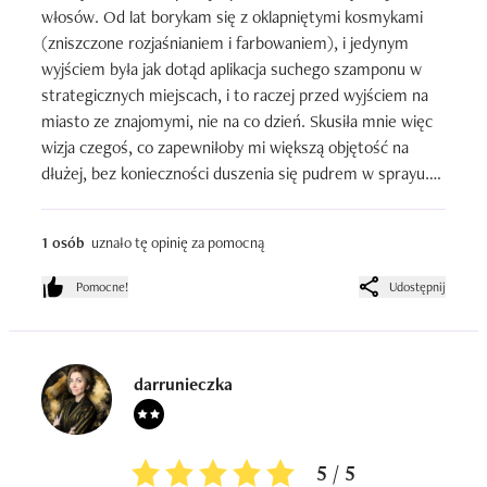
włosów. Od lat borykam się z oklapniętymi kosmykami 
(zniszczone rozjaśnianiem i farbowaniem), i jedynym 
wyjściem była jak dotąd aplikacja suchego szamponu w 
strategicznych miejscach, i to raczej przed wyjściem na 
miasto ze znajomymi, nie na co dzień. Skusiła mnie więc 
wizja czegoś, co zapewniłoby mi większą objętość na 
dłużej, bez konieczności duszenia się pudrem w sprayu.

Opakowanie jest bardzo praktyczne, aplikator ma kształt 
1 osób
uznało tę opinię za pomocną
wąskiego stożka, dzięki czemu można wygodnie nakładać 
zawartość u nasady włosów, zgodnie z przeznaczeniem. 
Pomocne!
Udostępnij
Zapach jest całkiem przyjemny, nie drażni i nie narzuca 
się zbytnio. Produkt ma konsystencję rzadkiego żelu, 
łatwo rozprowadza się na skórze głowy i przy dokładnym 
wtarciu nie obciąża włosów.

darrunieczka
Co do rezultatów, nie oczekujcie efektu wow i potężnej 
czupryny rodem z lat '80. Jeśli jednak lekko utapirować, 
5 / 5
lub przynajmniej poczochrać włosy po nałożeniu 