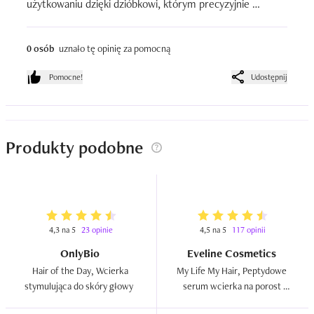
użytkowaniu dzięki dzióbkowi, którym precyzyjnie 
naniesiemy kosmetyk. Przetestowałam go w trudnych 
wakacyjnych warunkach i jest to dla mnie kosmetyk, który 
0 osób
uznało tę opinię za pomocną
będę zabierała na każde słoneczne wakacje. Włosy dzięki 
niemu są uniesione od nasady przez co optycznie 
Pomocne!
Udostępnij
zwiększa się ich objętość. I przy temperaturach 
opiewających ponad 30 stopni Celsjusza - gdy skóra się 
poci - ma mniejszy wpływ na włosy - dzięki czemu są 
dłużej świeże. Zadłużone 5 gwiazdek ????
Produkty podobne
4,3 na 5
23 opinie
4,5 na 5
117 opinii
OnlyBio
Eveline Cosmetics
Hair of the Day, Wcierka 
My Life My Hair, Peptydowe 
stymulująca do skóry głowy  
serum wcierka na porost 
włosów  