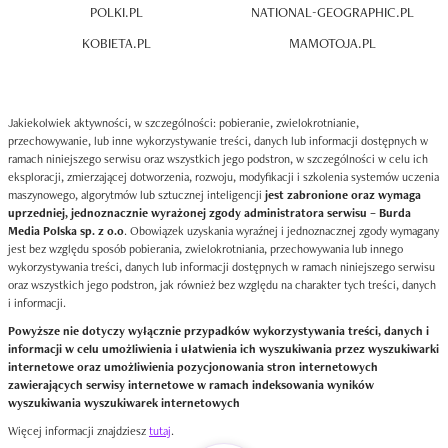
POLKI.PL
NATIONAL-GEOGRAPHIC.PL
KOBIETA.PL
MAMOTOJA.PL
Jakiekolwiek aktywności, w szczególności: pobieranie, zwielokrotnianie,
przechowywanie, lub inne wykorzystywanie treści, danych lub informacji dostępnych w
ramach niniejszego serwisu oraz wszystkich jego podstron, w szczególności w celu ich
eksploracji, zmierzającej dotworzenia, rozwoju, modyfikacji i szkolenia systemów uczenia
maszynowego, algorytmów lub sztucznej inteligencji
jest zabronione oraz wymaga
uprzedniej, jednoznacznie wyrażonej zgody administratora serwisu – Burda
Media Polska sp. z o.o
. Obowiązek uzyskania wyraźnej i jednoznacznej zgody wymagany
jest bez względu sposób pobierania, zwielokrotniania, przechowywania lub innego
wykorzystywania treści, danych lub informacji dostępnych w ramach niniejszego serwisu
oraz wszystkich jego podstron, jak również bez względu na charakter tych treści, danych
i informacji.
Powyższe nie dotyczy wyłącznie przypadków wykorzystywania treści, danych i
informacji w celu umożliwienia i ułatwienia ich wyszukiwania przez wyszukiwarki
internetowe oraz umożliwienia pozycjonowania stron internetowych
zawierających serwisy internetowe w ramach indeksowania wyników
wyszukiwania wyszukiwarek internetowych
Więcej informacji znajdziesz
tutaj
.