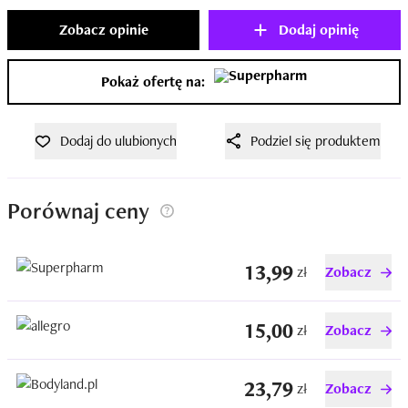
Zobacz opinie
Dodaj opinię
Pokaż ofertę na:
Dodaj do ulubionych
Podziel się produktem
Porównaj ceny
13,99
zł
Zobacz
15,00
zł
Zobacz
23,79
zł
Zobacz