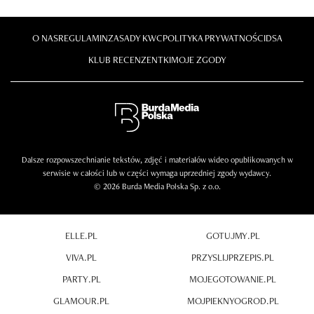
O NAS
REGULAMIN
ZASADY KWC
POLITYKA PRYWATNOŚCI
DSA
KLUB RECENZENTKI
MOJE ZGODY
Dalsze rozpowszechnianie tekstów, zdjęć i materiałów wideo opublikowanych w
serwisie w całości lub w części wymaga uprzedniej zgody wydawcy.
© 2026 Burda Media Polska Sp. z o.o.
ELLE.PL
GOTUJMY.PL
VIVA.PL
PRZYSLIJPRZEPIS.PL
PARTY.PL
MOJEGOTOWANIE.PL
GLAMOUR.PL
MOJPIEKNYOGROD.PL