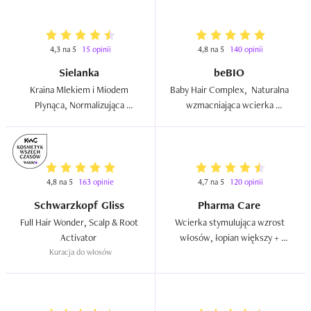
4,3 na 5
15 opinii
4,8 na 5
140 opinii
Sielanka
beBIO
Kraina Mlekiem i Miodem 
Baby Hair Complex,  Naturalna 
Płynąca, Normalizująca 
wzmacniająca wcierka 
wcierka do skóry głowy i 
stymulująca wzrost włosów  
włosów  
4,8 na 5
163 opinie
4,7 na 5
120 opinii
Schwarzkopf Gliss
Pharma Care
Full Hair Wonder, Scalp & Root 
Wcierka stymulująca wzrost 
Activator  
włosów, łopian większy + 
Kuracja do włosów
kapsaicyna  