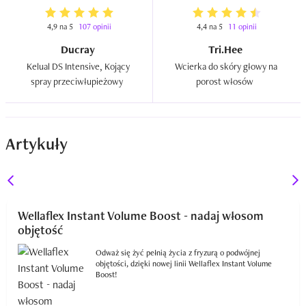
4,9 na 5
107 opinii
4,4 na 5
11 opinii
Ducray
Tri.Hee
Kelual DS Intensive, Kojący 
Wcierka do skóry głowy na 
spray przeciwłupieżowy  
porost włosów  
Artykuły
Wellaflex Instant Volume Boost - nadaj włosom
objętość
Odważ się żyć pełnią życia z fryzurą o podwójnej
objętości, dzięki nowej linii Wellaflex Instant Volume
Boost!