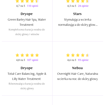
4,7 na 5
110 opinii
4,3 na 5
24 opinie
Dryope
Stars
Green Barley Hair Spa, Water 
Stymulująca wcierka 
Treatment  
normalizująca do skóry głowy 
Kompleksowa kuracja wodna do 
`Baby Hair Planet`  
skóry głowy i włosów
4,8 na 5
107 opinii
4,6 na 5
93 opinie
Dryope
Neboa
Total Care Balancing, Apple & 
Overnight Hair Care, Naturalna 
Lilly Water Treatment  
wcierka na noc do skóry głowy  
Równoważąca kuracja wodna do 
skóry głowy