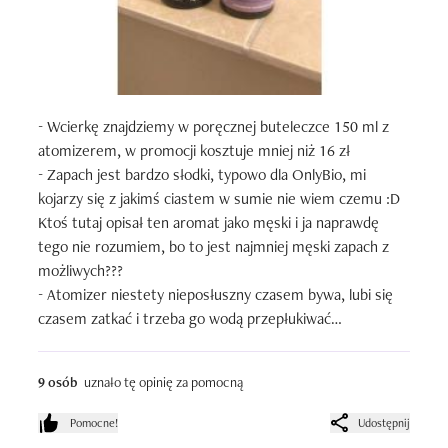
- Wcierkę znajdziemy w poręcznej buteleczce 150 ml z 
atomizerem, w promocji kosztuje mniej niż 16 zł

- Zapach jest bardzo słodki, typowo dla OnlyBio, mi 
kojarzy się z jakimś ciastem w sumie nie wiem czemu :D 
Ktoś tutaj opisał ten aromat jako męski i ja naprawdę 
tego nie rozumiem, bo to jest najmniej męski zapach z 
możliwych???

- Atomizer niestety nieposłuszny czasem bywa, lubi się 
czasem zatkać i trzeba go wodą przepłukiwać

- Wcierka nie obciąża ani nie przetłuszcza włosów, a moje 
są bardzo do tego skłonne (nawet zmoczenie wodą 
9 osób
uznało tę opinię za pomocną
potrafi je przetłuścić!), a wręcz…

- FENOMENALNIE odświeża oklapniętą i przetłuszczoną 
Pomocne!
Udostępnij
nasadę włosów, wręcz pochłania sebum i unosi włosy 