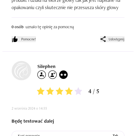
produkt i działa na skórze głowy tak jak jest napisane na 
opakowaniu czyli skutecznie nie przesusza skóry głowy
0 osób
uznało tę opinię za pomocną
Pomocne!
Udostępnij
Silephen
4 / 5
2 września 2024 o 14:55
Będę testować dalej
Kupi ponownie
Tak