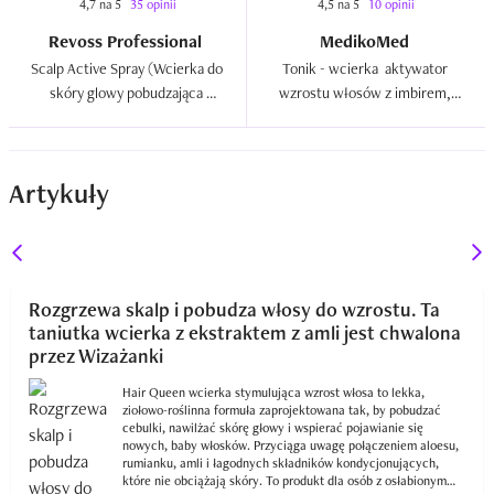
4,7 na 5
35 opinii
4,5 na 5
10 opinii
Revoss Professional
MedikoMed
Scalp Active Spray (Wcierka do 
Tonik - wcierka  aktywator 
skóry glowy pobudzająca 
wzrostu włosów z imbirem, 
wzrost)  
skrzypem i aloesem  
Artykuły
Rozgrzewa skalp i pobudza włosy do wzrostu. Ta
taniutka wcierka z ekstraktem z amli jest chwalona
przez Wizażanki
Hair Queen wcierka stymulująca wzrost włosa to lekka,
ziołowo-roślinna formuła zaprojektowana tak, by pobudzać
cebulki, nawilżać skórę głowy i wspierać pojawianie się
nowych, baby włosków. Przyciąga uwagę połączeniem aloesu,
rumianku, amli i łagodnych składników kondycjonujących,
które nie obciążają skóry. To produkt dla osób z osłabionym