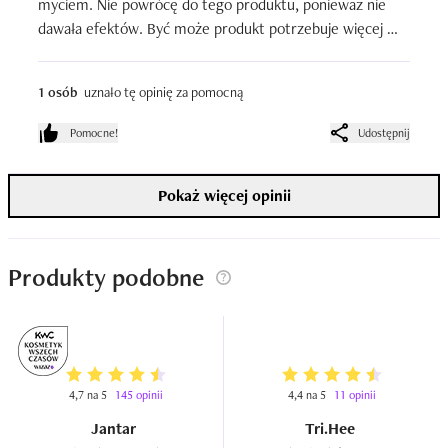
myciem. Nie powrócę do tego produktu, ponieważ nie 
dawała efektów. Być może produkt potrzebuje więcej 
czasu do uzyskania zadowalających efektów.
1 osób
uznało tę opinię za pomocną
Pomocne!
Udostępnij
Pokaż więcej opinii
Produkty podobne
4,7 na 5
145 opinii
4,4 na 5
11 opinii
Jantar
Tri.Hee