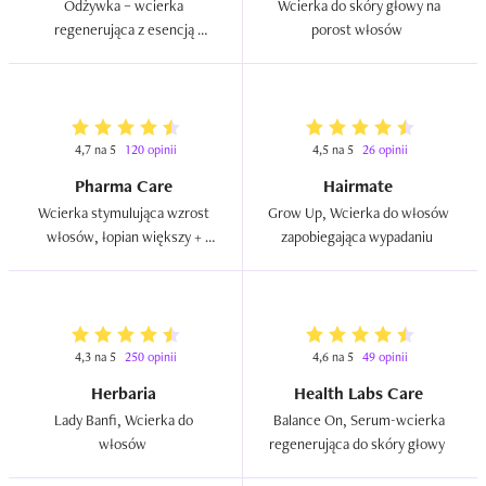
Odżywka – wcierka 
Wcierka do skóry głowy na 
regenerująca z esencją 
porost włosów  
bursztynową do skóry głowy i 
włosów zniszczonych  
4,7 na 5
120 opinii
4,5 na 5
26 opinii
Pharma Care
Hairmate
Wcierka stymulująca wzrost 
Grow Up, Wcierka do włosów 
włosów, łopian większy + 
zapobiegająca wypadaniu  
kapsaicyna  
4,3 na 5
250 opinii
4,6 na 5
49 opinii
Herbaria
Health Labs Care
Lady Banfi, Wcierka do 
Balance On, Serum-wcierka 
włosów  
regenerująca do skóry głowy  