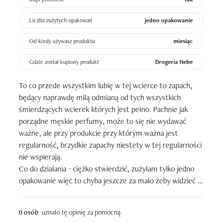
Liczba zużytych opakowań
jedno opakowanie
Od kiedy używasz produktu
miesiąc
Gdzie został kupiony produkt
Drogeria Hebe
To co przede wszystkim lubię w tej wcierce to zapach, 
będący naprawdę miłą odmianą od tych wszystkich 
śmierdzących wcierek których jest pełno. Pachnie jak 
porządne męskie perfumy, może to się nie wydawać 
ważne, ale przy produkcie przy którym ważna jest 
regularność, brzydkie zapachy niestety w tej regularności 
nie wspierają. 

Co do działania - ciężko stwierdzić, zużyłam tylko jedno 
opakowanie więc to chyba jeszcze za mało żeby widzieć 
spektakularne efekty. Ostatnio włosy rosną mi szybko i 
pojawiło się dużo baby hair ale wcieram na zmianę różne 
0 osób
uznało tę opinię za pomocną
wcierki, więc nie mogę jednoznacznie powiedzieć że to 