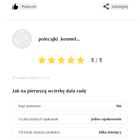
akurat dzięki tej. Pozostaje mi jak na razie wierzyć że 
Pomocne!
Udostępnij
działa, na pewno do niej wrócę bo jej używanie to 
przyjemność. 

Atomizer był spoko, działał bez problemów do samego 
końca.
polecajki_kosmetyczne24
5 / 5
27 sierpnia 2024 o 11:19
Jak na pierwszą wcierkę dała radę
Kupi ponownie
Nie
Liczba zużytych opakowań
jedno opakowanie
Od kiedy używasz produktu
kilka miesięcy