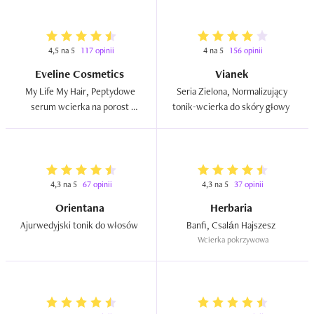
4,5 na 5
117 opinii
4 na 5
156 opinii
Eveline Cosmetics
Vianek
My Life My Hair, Peptydowe 
Seria Zielona, Normalizujący 
serum wcierka na porost 
tonik-wcierka do skóry głowy  
włosów  
4,3 na 5
67 opinii
4,3 na 5
37 opinii
Orientana
Herbaria
Ajurwedyjski tonik do włosów  
Banfi, Csalán Hajszesz  
Wcierka pokrzywowa