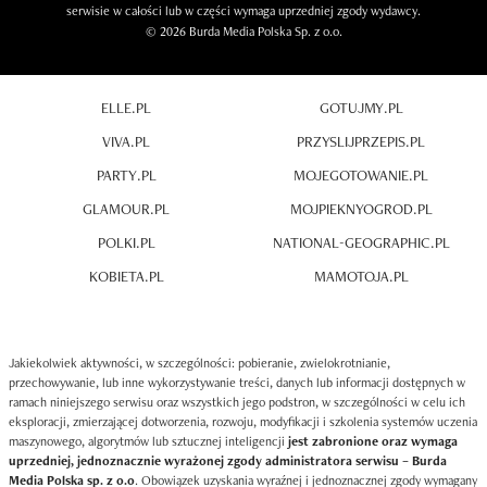
serwisie w całości lub w części wymaga uprzedniej zgody wydawcy.
© 2026 Burda Media Polska Sp. z o.o.
ELLE.PL
GOTUJMY.PL
VIVA.PL
PRZYSLIJPRZEPIS.PL
PARTY.PL
MOJEGOTOWANIE.PL
GLAMOUR.PL
MOJPIEKNYOGROD.PL
POLKI.PL
NATIONAL-GEOGRAPHIC.PL
KOBIETA.PL
MAMOTOJA.PL
Jakiekolwiek aktywności, w szczególności: pobieranie, zwielokrotnianie,
przechowywanie, lub inne wykorzystywanie treści, danych lub informacji dostępnych w
ramach niniejszego serwisu oraz wszystkich jego podstron, w szczególności w celu ich
eksploracji, zmierzającej dotworzenia, rozwoju, modyfikacji i szkolenia systemów uczenia
maszynowego, algorytmów lub sztucznej inteligencji
jest zabronione oraz wymaga
uprzedniej, jednoznacznie wyrażonej zgody administratora serwisu – Burda
Media Polska sp. z o.o
. Obowiązek uzyskania wyraźnej i jednoznacznej zgody wymagany