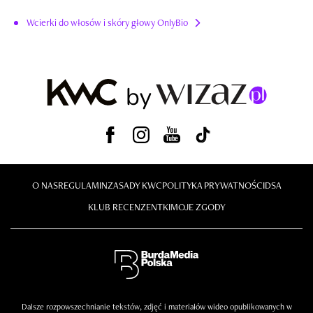
Wcierki do włosów i skóry głowy OnlyBio
O NAS
REGULAMIN
ZASADY KWC
POLITYKA PRYWATNOŚCI
DSA
KLUB RECENZENTKI
MOJE ZGODY
Dalsze rozpowszechnianie tekstów, zdjęć i materiałów wideo opublikowanych w