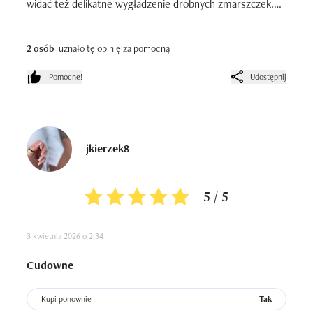
widać też delikatne wygładzenie drobnych zmarszczek.

Nie roluje się z innymi kosmetykami, a opakowanie z 
pompką jest wygodne i higieniczne.

2 osób
uznało tę opinię za pomocną
To dobre serum na co dzień dla skóry, która potrzebuje 
nawilżenia i lekkiego efektu odmłodzenia. Działa 
Pomocne!
Udostępnij
stopniowo, ale daje naturalny, zdrowy efekt.
jkierzek8
5 / 5
3 kwietnia 2026 o 2:34
Cudowne
Kupi ponownie
Tak