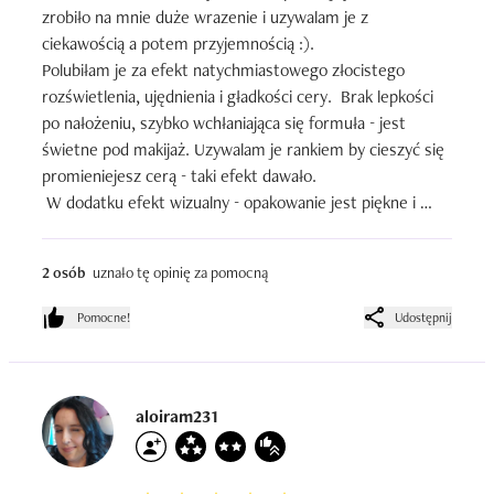
zrobiło na mnie duże wrazenie i uzywalam je z 
ciekawością a potem przyjemnością :). 

Polubiłam je za efekt natychmiastowego złocistego 
rozświetlenia, ujędnienia i gładkości cery.  Brak lepkości 
po nałożeniu, szybko wchłaniająca się formuła - jest 
świetne pod makijaż. Uzywalam je rankiem by cieszyć się 
promieniejesz cerą - taki efekt dawało.

 W dodatku efekt wizualny - opakowanie jest piękne i 
elegackie a ja jestem kosmetykową sroczką 😍. Pięknie 
wiec wyglada na toaletce. 

2 osób
uznało tę opinię za pomocną
Podwójna formuła zamknięta w 1 opakowaniu,   po 
wciśnięciu 2 kolory łączą się ze sobą. Super!
Pomocne!
Udostępnij
aloiram231