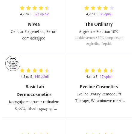
4,7 na 5
323 opinie
4,2 na 5
35 opinii
Nivea
The Ordinary
Cellular Epigenetics, Serum 
Argireline Solution 10%  
odmładzające  
Lekkie serum z 10% kompleksem 
Argireline Peptide
4,5 na 5
145 opinii
4,6 na 5
17 opinii
BasicLab
Eveline Cosmetics
Dermocosmetics
Eveline D’Aury RemodeLift 
Therapy, Witaminowe mezo-
Korygujące serum z retinalem 
serum  
0,07%, fitosfingozyną i 
karnozyną 2.0 `Redukcja i 
stymulacja`  