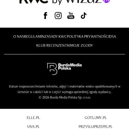
O NAS
REGULAMIN
ZASADY KWC
POLITYKA PRYWATNOŚCI
DSA
KLUB RECENZENTKI
MOJE ZGODY
Dalsze rozpowszechnianie tekstów, zdjęć i materiałów wideo opublikowanych w
serwisie w całości lub w części wymaga uprzedniej zgody wydawcy.
© 2026 Burda Media Polska Sp. z o.o.
ELLE.PL
GOTUJMY.PL
VIVA.PL
PRZYSLIJPRZEPIS.PL