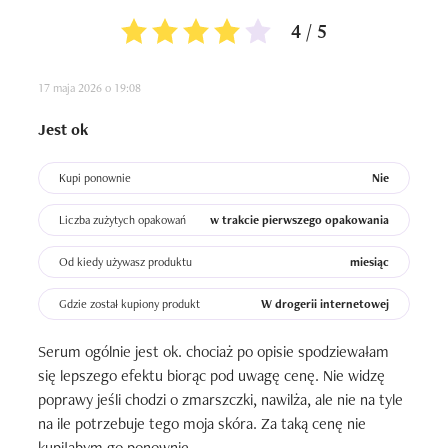
4 / 5
17 maja 2026 o 19:08
Jest ok
Kupi ponownie
Nie
Liczba zużytych opakowań
w trakcie pierwszego opakowania
Od kiedy używasz produktu
miesiąc
Gdzie został kupiony produkt
W drogerii internetowej
Serum ogólnie jest ok. chociaż po opisie spodziewałam 
się lepszego efektu biorąc pod uwagę cenę. Nie widzę 
poprawy jeśli chodzi o zmarszczki, nawilża, ale nie na tyle 
na ile potrzebuje tego moja skóra. Za taką cenę nie 
kupiłabym go ponownie.