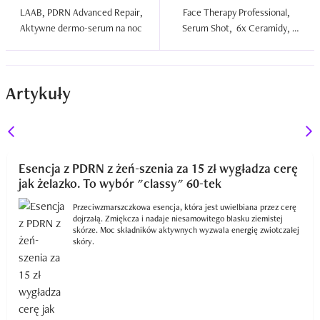
LAAB, PDRN Advanced Repair, 
Face Therapy Professional, 
Aktywne dermo-serum na noc  
Serum Shot,  6x Ceramidy, 
Serum odżywcze  
Artykuły
Esencja z PDRN z żeń-szenia za 15 zł wygładza cerę
jak żelazko. To wybór "classy" 60-tek
Przeciwzmarszczkowa esencja, która jest uwielbiana przez cerę
dojrzałą. Zmiękcza i nadaje niesamowitego blasku ziemistej
skórze. Moc składników aktywnych wyzwala energię zwiotczałej
skóry.