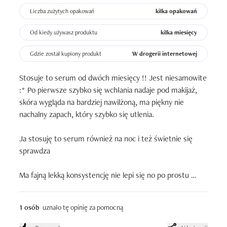
Liczba zużytych opakowań
kilka opakowań
Od kiedy używasz produktu
kilka miesięcy
Gdzie został kupiony produkt
W drogerii internetowej
Stosuje to serum od dwóch miesięcy !! Jest niesamowite 
:* Po pierwsze szybko się wchłania nadaje pod makijaż, 
skóra wygląda na bardziej nawilżoną, ma piękny nie 
nachalny zapach, który szybko się utlenia. 

Ja stosuję to serum również na noc i też świetnie się 
sprawdza 

Ma fajną lekką konsystencję nie lepi się no po prostu 
cudowne 

1 osób
uznało tę opinię za pomocną
Duży plus za śliczną szatę graficzną opakowania ❤️