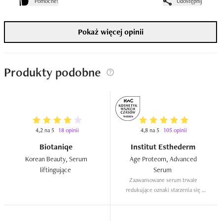
Pomocne!
Udostępnij
Pokaż więcej opinii
Produkty podobne
4,2 na 5
18 opinii
4,8 na 5
105 opinii
Biotaniqe
Institut Esthederm
Korean Beauty, Serum 
Age Proteom, Advanced 
liftingujące  
Serum  
Zaawansowane serum trwale 
redukujące oznaki starzenia się 
skóry