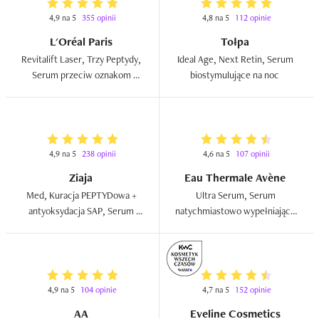
4,9 na 5
355 opinii
4,8 na 5
112 opinie
L'Oréal Paris
Tołpa
Revitalift Laser, Trzy Peptydy, 
Ideal Age, Next Retin, Serum 
Serum przeciw oznakom 
biostymulujące na noc  
starzenia  
4,9 na 5
238 opinii
4,6 na 5
107 opinii
Ziaja
Eau Thermale Avène
Med, Kuracja PEPTYDowa + 
Ultra Serum, Serum 
antyoksydacja SAP, Serum 
natychmiastowo wypełniające 
regenerujące do twarzy, szyi i 
SPF 50+  
dekoltu  
4,9 na 5
104 opinie
4,7 na 5
152 opinie
AA
Eveline Cosmetics