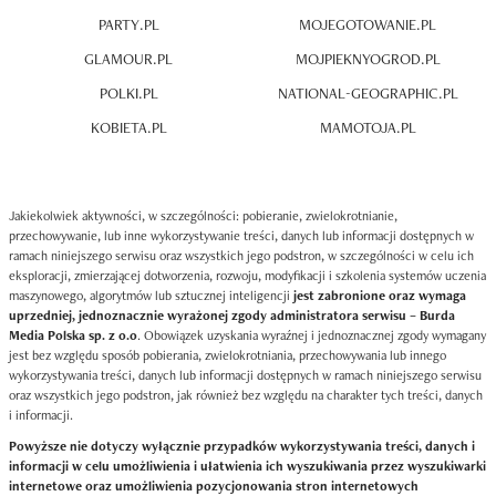
PARTY.PL
MOJEGOTOWANIE.PL
GLAMOUR.PL
MOJPIEKNYOGROD.PL
POLKI.PL
NATIONAL-GEOGRAPHIC.PL
KOBIETA.PL
MAMOTOJA.PL
Jakiekolwiek aktywności, w szczególności: pobieranie, zwielokrotnianie,
przechowywanie, lub inne wykorzystywanie treści, danych lub informacji dostępnych w
ramach niniejszego serwisu oraz wszystkich jego podstron, w szczególności w celu ich
eksploracji, zmierzającej dotworzenia, rozwoju, modyfikacji i szkolenia systemów uczenia
maszynowego, algorytmów lub sztucznej inteligencji
jest zabronione oraz wymaga
uprzedniej, jednoznacznie wyrażonej zgody administratora serwisu – Burda
Media Polska sp. z o.o
. Obowiązek uzyskania wyraźnej i jednoznacznej zgody wymagany
jest bez względu sposób pobierania, zwielokrotniania, przechowywania lub innego
wykorzystywania treści, danych lub informacji dostępnych w ramach niniejszego serwisu
oraz wszystkich jego podstron, jak również bez względu na charakter tych treści, danych
i informacji.
Powyższe nie dotyczy wyłącznie przypadków wykorzystywania treści, danych i
informacji w celu umożliwienia i ułatwienia ich wyszukiwania przez wyszukiwarki
internetowe oraz umożliwienia pozycjonowania stron internetowych