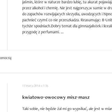
jaśmin, które w naturze bardzo lubię, tu akurat pojawia
przez alkohol i chemię. Nie jest najgorszy,w sumie w dru
do zapachów rozwijajacych skrzydła, uwodzących i hipnot
pachnieć czymś co nie przeszkadza. Reasumując: B-United
tychże spodniach.Dobry temat dla gimnazjalistek i licea
przygodę z perfumami. 

P.S.Oddałam butelkę 13 letniej siostrzennicy. Podobało si
Używam tego produktu od: użyłam 2 razy i zaniechałam
 pomocną
Ilość zużytych opakowań: 1 X 50
13 marca 2014 o 1:36
kwiatowo-owocowy misz-masz
Taki sobie, nie będzie żal mi go wypsikać, ale jest w miar