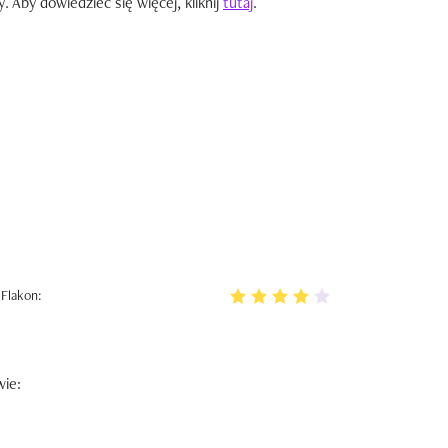
Aby dowiedzieć się więcej, kliknij
tutaj
.
Flakon:
wie: