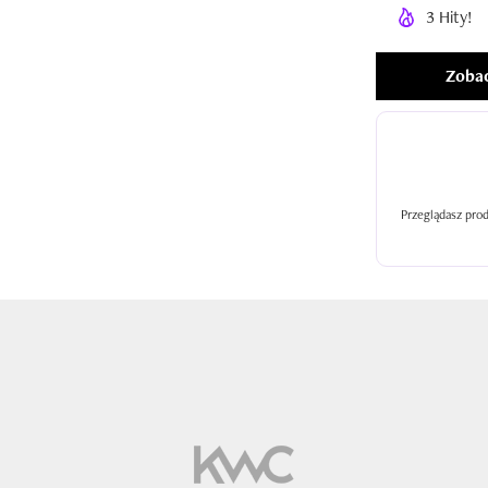
3 Hity!
Zobac
Przeglądasz prod