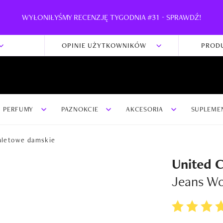
WYŁONIŁYŚMY RECENZJĘ TYGODNIA #31 - SPRAWDŹ!
OPINIE UŻYTKOWNIKÓW
PROD
PERFUMY
PAZNOKCIE
AKCESORIA
SUPLEME
aletowe damskie
United C
Jeans W