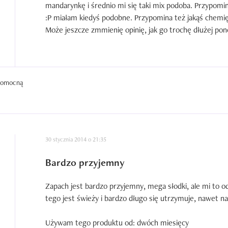
mandarynkę i średnio mi się taki mix podoba. Przypomi
:P miałam kiedyś podobne. Przypomina też jakąś chemię d
Może jeszcze zmmienię opinię, jak go trochę dłużej pon
 pomocną
30 stycznia 2014 o 21:35
Bardzo przyjemny
Zapach jest bardzo przyjemny, mega słodki, ale mi to o
tego jest świeży i bardzo długo się utrzymuje, nawet na
Używam tego produktu od: dwóch miesięcy
