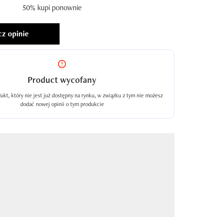
50% kupi ponownie
z opinie
Product wycofany
ukt, który nie jest już dostępny na rynku, w związku z tym nie możesz
dodać nowej opinii o tym produkcie