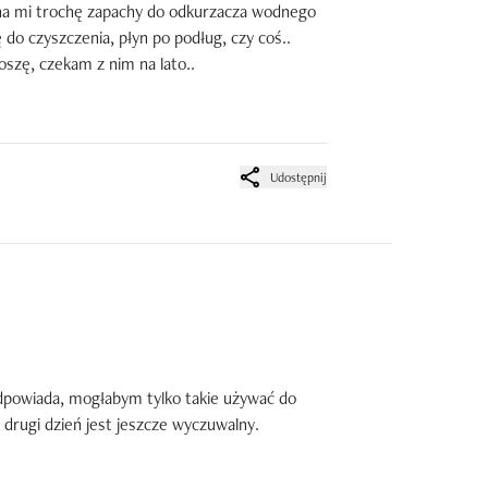
na mi trochę zapachy do odkurzacza wodnego 
o czyszczenia, płyn po podług, czy coś..

oszę, czekam z nim na lato..
Udostępnij
dpowiada, mogłabym tylko takie używać do 
 drugi dzień jest jeszcze wyczuwalny.
