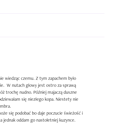
nie wiedząc czemu. Z tym zapachem było 
ie.  W nutach głowy jest ostro za sprawą 
óż trochę nudno. Później majaczą duszne 
dziewałam się niezłego kopa. Niestety nie 
mbra.  

oże się podobać bo daje poczucie świeżość i 
 Ja jednak oddam go nastoletniej kuzynce.