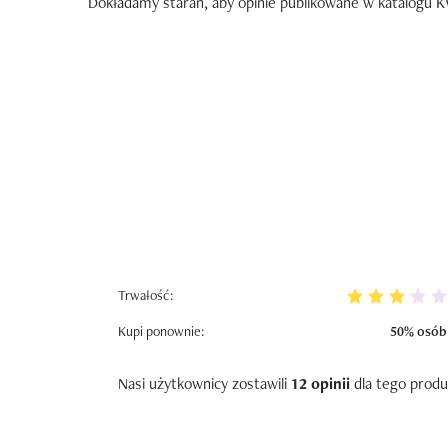
Dokładamy starań, aby opinie publikowane w katalogu KW
Trwałość:
Kupi ponownie:
50% osób
Nasi użytkownicy zostawili
12 opinii
dla tego produ