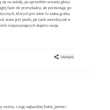
ją się na osłodę, po uprzednim urwaniu glowy 
giej fazie nie przeszkadza, ale porównując go 
ycznych, których jest wiele to żadna gratka 
 Jeans jest płaski, jak tyłek anorektyczki w 
listek rozpoczynajacych dopiero swoja 
ę ale bez szału...:)



Udostępnij
ę znośny. Czuję najbardziej fiołek, jaśmin i 