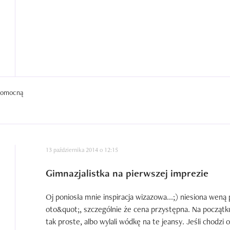
 pomocną
13 października 2014 o 12:15
Gimnazjalistka na pierwszej imprezie
Oj poniosła mnie inspiracja wizazowa...;) niesiona weną
oto&quot;, szczególnie że cena przystępna. Na początku
tak proste, albo wylali wódkę na te jeansy. Jeśli chodzi o