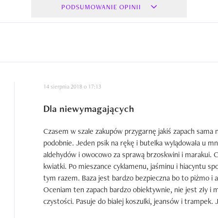
PODSUMOWANIE OPINII
14 sierpnia 2018 o 17:13
Dla niewymagających
Czasem w szale zakupów przygarnę jakiś zapach sama 
podobnie. Jeden psik na rękę i butelka wylądowała u mn
aldehydów i owocowo za sprawą brzoskwini i marakui. C
kwiatki. Po mieszance cyklamenu, jaśminu i hiacyntu spo
tym razem. Baza jest bardzo bezpieczna bo to piżmo i a
Oceniam ten zapach bardzo obiektywnie, nie jest zły i m
czystości. Pasuje do białej koszulki, jeansów i trampek.