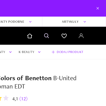
UKTY PODOBNE
ARTYKUŁY
NTY
K-BEAUTY
DODAJ PRODUKT
olors of Benetton
B-United
dodaj swoją opinię i zdjęcia do produktu
oman EDT
Dodaj swoją opinię
4,1
(12)