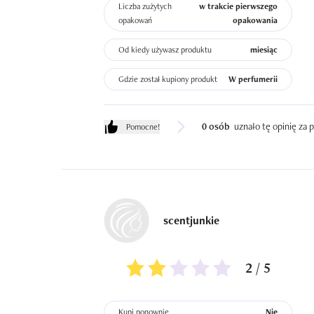
Liczba zużytych
w trakcie pierwszego
opakowań
opakowania
Od kiedy używasz produktu
miesiąc
Gdzie został kupiony produkt
W perfumerii
0 osób
uznało tę opinię za
Pomocne!
scentjunkie
2 / 5
Kupi ponownie
Nie