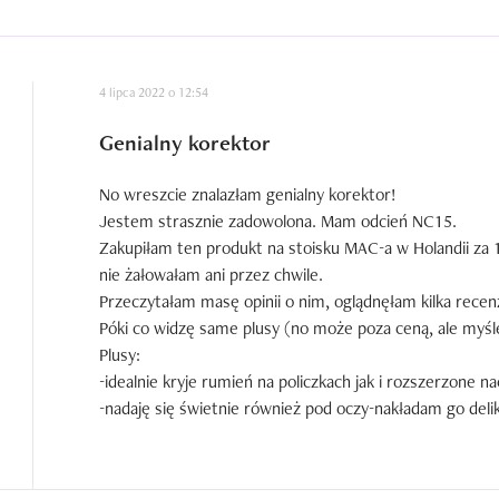
4 lipca 2022 o 12:54
Genialny korektor
No wreszcie znalazłam genialny korektor!

Jestem strasznie zadowolona. Mam odcień NC15.

Zakupiłam ten produkt na stoisku MAC-a w Holandii za 16
nie żałowałam ani przez chwile.

Przeczytałam masę opinii o nim, oglądnęłam kilka recenzj
Póki co widzę same plusy (no może poza ceną, ale myśl
Plusy:

-idealnie kryje rumień na policzkach jak i rozszerzone n
-nadaję się świetnie również pod oczy-nakładam go deli
większych problemów z cieniami/worami pod oczami

-długotrwały efekt

-pięknie wtapia się w podkład
