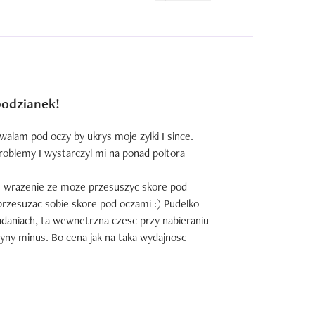
podzianek!
alam pod oczy by ukrys moje zylki I since. 

oblemy I wystarczyl mi na ponad poltora 
 wrazenie ze moze przesuszyc skore pod 
 przesuzac sobie skore pod oczami :) Pudelko 
daniach, ta wewnetrzna czesc przy nabieraniu 
yny minus. Bo cena jak na taka wydajnosc 