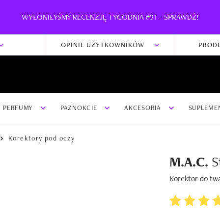
WYŁONIŁYŚMY RECENZJĘ TYGODNIA #31 - SPRAWDŹ!
OPINIE UŻYTKOWNIKÓW
PROD
PERFUMY
PAZNOKCIE
AKCESORIA
SUPLEME
Korektory pod oczy
M.A.C.
St
Korektor do tw