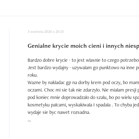
3 września 2020 o 20:25
Genialne krycie moich cieni i innych nies
Bardzo dobre krycie - to jest wlasnie to czego potrzebow
Jest bardzo wydajny - uzywalam go punktowo na inne pr
roku. 

Wazne by nakladac gp na dorby krem pod oczy, bo mam
oczami. Choc mi sie tak nie zdarzylo. Nie mialam presji
pod koniec mnie doprowadzalo do szalu, bo po wielu spa
kosmetyku palcami, wyskakiwala I spadala . To chyba jed
wydaje sie byc nawet rozsadna.

Juz kupilam kolejne opakowanie!