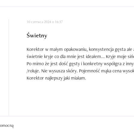
10 czerwca 2024 o 16:37
Świetny
Korektor w małym opakowaniu, konsystencja gęsta ale a
świetnie kryje co dla mnie jest ideałem... Kryje moje siń
Po mimo że jest dość gęsty i konkretny współgra z inny
/roluje. Nie wysusza skóry. Pojemność mąka cena wysoka 
Korektor najlepszy jaki miałam.
 pomocną