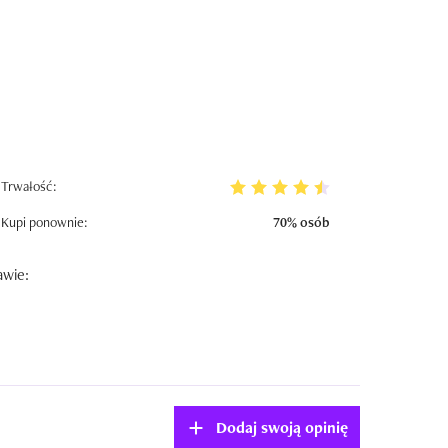
Trwałość:
Kupi ponownie:
70% osób
awie:
Dodaj swoją opinię