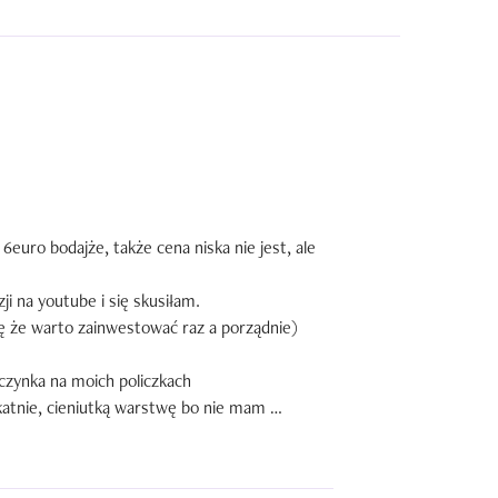
euro bodajże, także cena niska nie jest, ale 
i na youtube i się skusiłam.

ę że warto zainwestować raz a porządnie)

aczynka na moich policzkach

katnie, cieniutką warstwę bo nie mam 