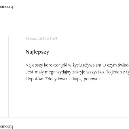
-nie zapycha

 pomocną
-nie waży się

-neutralny zapach

-gęsty- idealny do aplikacji pędzlem
18 marca 2021 o 11:05
Najlepszy
Najlepszy korektor jaki w życiu używałam O czym świadc
Jest mały mega wydajny zakryje wszystko. To jeden z t
kłopotów. Zdecydowanie kupię ponownie
 pomocną