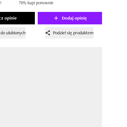
!
70% kupi ponownie
z opinie
Dodaj opinię
 do ulubionych
Podziel się produktem