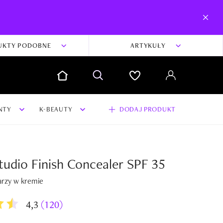
UKTY PODOBNE
ARTYKUŁY
NTY
K-BEAUTY
DODAJ PRODUKT
udio Finish Concealer SPF 35
dodaj swoją opinię i zdjęcia do produktu
arzy w kremie
Dodaj swoją opinię
4,3
(120)