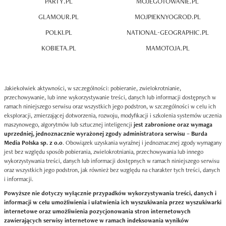
PARTY.PL
MOJEGOTOWANIE.PL
GLAMOUR.PL
MOJPIEKNYOGROD.PL
POLKI.PL
NATIONAL-GEOGRAPHIC.PL
KOBIETA.PL
MAMOTOJA.PL
Jakiekolwiek aktywności, w szczególności: pobieranie, zwielokrotnianie,
przechowywanie, lub inne wykorzystywanie treści, danych lub informacji dostępnych w
ramach niniejszego serwisu oraz wszystkich jego podstron, w szczególności w celu ich
eksploracji, zmierzającej dotworzenia, rozwoju, modyfikacji i szkolenia systemów uczenia
maszynowego, algorytmów lub sztucznej inteligencji
jest zabronione oraz wymaga
uprzedniej, jednoznacznie wyrażonej zgody administratora serwisu – Burda
Media Polska sp. z o.o
. Obowiązek uzyskania wyraźnej i jednoznacznej zgody wymagany
jest bez względu sposób pobierania, zwielokrotniania, przechowywania lub innego
wykorzystywania treści, danych lub informacji dostępnych w ramach niniejszego serwisu
oraz wszystkich jego podstron, jak również bez względu na charakter tych treści, danych
i informacji.
Powyższe nie dotyczy wyłącznie przypadków wykorzystywania treści, danych i
informacji w celu umożliwienia i ułatwienia ich wyszukiwania przez wyszukiwarki
internetowe oraz umożliwienia pozycjonowania stron internetowych
zawierających serwisy internetowe w ramach indeksowania wyników