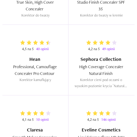
True Skin, High Cover 
Studio Finish Concealer SPF 
Concealer  
35  
Korektor do twarzy
Korektor do twarzy w kremie
4,5 na 5
40 opinii
4,2 na 5
49 opinii
Hean
Sephora Collection
Professional, Camouflage 
High Coverage Concealer 
Concealer Pro Contour  
Natural Finish  
Korektor kamuflujący
Korektor cieni pod oczami o 
wysokim poziomie krycia `Naturalny 
efekt`
4,1 na 5
10 opinii
4,2 na 5
146 opinii
Claresa
Eveline Cosmetics