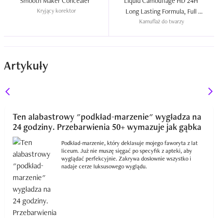
Smooth Maker Concealer  
Liquid Camouflage HD 24H 
Kryjący korektor
Long Lasting Formula, Full 
Kamuflaż do twarzy
Coverage Concealer  
Artykuły
Ten alabastrowy "podkład-marzenie" wygładza na
24 godziny. Przebarwienia 50+ wymazuje jak gąbka
Podkład-marzenie, który deklasuje mojego faworyta z lat
liceum. Już nie muszę sięgać po specyfik z apteki, aby
wyglądać perfekcyjnie. Zakrywa dosłownie wszystko i
nadaje cerze luksusowego wyglądu.