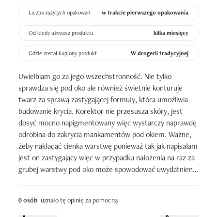
Liczba zużytych opakowań
w trakcie pierwszego opakowania
Od kiedy używasz produktu
kilka miesięcy
Gdzie został kupiony produkt
W drogerii tradycyjnej
Uwielbiam go za jego wszechstronność. Nie tylko 
sprawdza się pod oko ale również świetnie konturuje 
twarz za sprawą zastygającej formuły, która umożliwia 
budowanie krycia. Korektor nie przesusza skóry, jest 
dosyć mocno napigmentowany więc wystarczy naprawdę 
odrobina do zakrycia mankamentów pod okiem. Ważne, 
żeby nakładać cienka warstwę ponieważ tak jak napisałam 
jest on zastygający więc w przypadku nałożenia na raz za 
grubej warstwy pod oko może spowodować uwydatnienie 
zmarszczek :)
0 osób
uznało tę opinię za pomocną