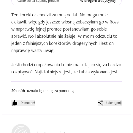
Gdzie został kupiony produkt
W drogerii tradycyjnej
Ten korektor chodził za mną od lat. No mega mnie 
ciekawił, więc gdy jeszcze wiosną zobaczyłam go w Ross 
w naprawdę fajnej promce postanowiłam go sobie 
sprawić. No i absolutnie nie żałuje. W moim odczuciu to 
jeden z fajniejszych korektorów drogeryjnych i jest on 
naprawdę warty uwagi.

Jeśli chodzi o opakowaniu to nie ma tutaj co się za bardzo 
rozpisywać. Najistotniejsze jest, że tubka wykonana jest z 
plastiku o bardzo dobrej jakości, napisy się z niego nie 
ścierają a aplikator- taki jak w błyszczyku czyli gąbęczkowy 
20 osób
uznało tę opinię za pomocną
i ukośnie ścięty jest miękki i nie ma żadnych problemów z 
tym, by zaaplikować nim produkt.

Pomocne!
Udostępnij
Jeśli chodzi o korektory pod oczy to ja zawsze wybieram 
najjaśniejsze odcienie z gamy-bardzo lubię mieć tą okolicę 
mocno rozjaśnioną wręcz w efekcie białej pandy bo w 