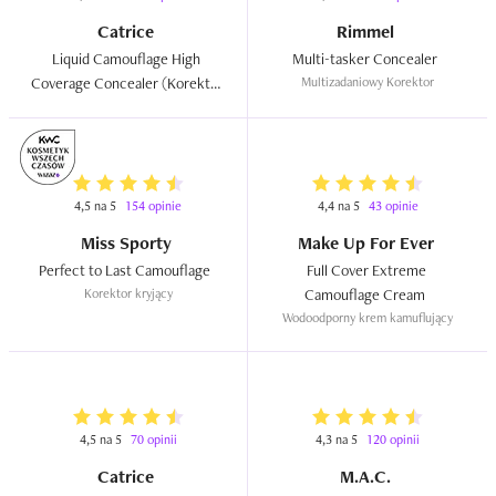
Catrice
Rimmel
Liquid Camouflage High 
Multi-tasker Concealer  
Coverage Concealer (Korektor 
Multizadaniowy Korektor
w płynie wodoodporny)  
4,5 na 5
154 opinie
4,4 na 5
43 opinie
Miss Sporty
Make Up For Ever
Perfect to Last Camouflage  
Full Cover Extreme 
Korektor kryjący
Camouflage Cream  
Wodoodporny krem kamuflujący
4,5 na 5
70 opinii
4,3 na 5
120 opinii
Catrice
M.A.C.