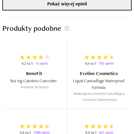
Pokaż więcej opinii
Produkty podobne
4,2 na 5
15 opinii
4,6 na 5
792 opinie
BeneFit
Eveline Cosmetics
Boi-ing Cakeless Concealer  
Liquid Camouflage Waterproof 
Korektor do twarzy
Formula  
Wodoodporny korektor kamuflujący 
z kwasem hialuronowym
4,4 na 5
1980 opinii
4,4 na 5
661 opinii