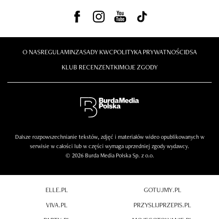
O NAS
REGULAMIN
ZASADY KWC
POLITYKA PRYWATNOŚCI
DSA
KLUB RECENZENTKI
MOJE ZGODY
Dalsze rozpowszechnianie tekstów, zdjęć i materiałów wideo opublikowanych w
serwisie w całości lub w części wymaga uprzedniej zgody wydawcy.
© 2026 Burda Media Polska Sp. z o.o.
ELLE.PL
GOTUJMY.PL
VIVA.PL
PRZYSLIJPRZEPIS.PL