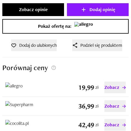
Zobacz opinie
Dodaj opinię
Pokaż ofertę na:
Dodaj do ulubionych
Podziel się produktem
Porównaj ceny
19,99
zł
Zobacz
36,99
zł
Zobacz
42,49
zł
Zobacz