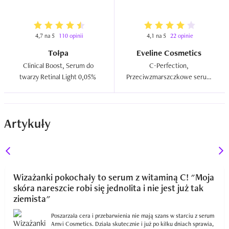
4,7 na 5
110 opinii
4,1 na 5
22 opinie
Tołpa
Eveline Cosmetics
Clinical Boost, Serum do 
C-Perfection, 
twarzy Retinal Light 0,05%  
Przeciwzmarszczkowe serum 
do twarzy z witaminą C  
Artykuły
Wizażanki pokochały to serum z witaminą C! "Moja
skóra nareszcie robi się jednolita i nie jest już tak
ziemista"
Poszarzała cera i przebarwienia nie mają szans w starciu z serum
Amvi Cosmetics. Działa skutecznie i już po kilku dniach sprawia,