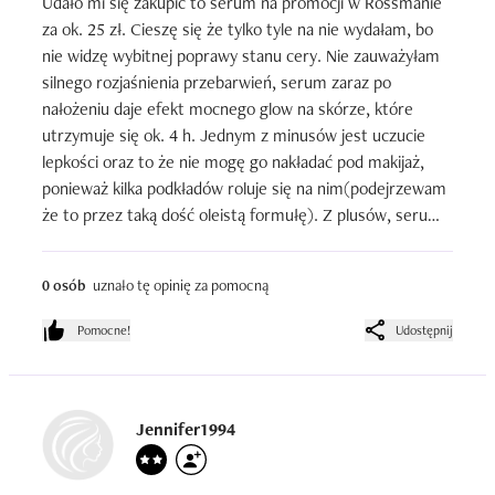
Udało mi się zakupić to serum na promocji w Rossmanie 
za ok. 25 zł. Cieszę się że tylko tyle na nie wydałam, bo 
nie widzę wybitnej poprawy stanu cery. Nie zauważyłam 
silnego rozjaśnienia przebarwień, serum zaraz po 
nałożeniu daje efekt mocnego glow na skórze, które 
utrzymuje się ok. 4 h. Jednym z minusów jest uczucie 
lepkości oraz to że nie mogę go nakładać pod makijaż, 
ponieważ kilka podkładów roluje się na nim(podejrzewam 
że to przez taką dość oleistą formułę). Z plusów, serum 
jest wydajne, opakowanie trwałe i fajnie dozuje produkt, 
ma przyjemny zapach.  Realne efekty są mało 
0 osób
uznało tę opinię za pomocną
zauważalne.
Pomocne!
Udostępnij
Jennifer1994