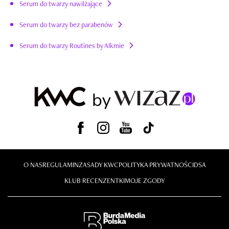
Serum do twarzy nawilżające
Serum do twarzy bez parabenów
Serum do twarzy Routines by Alkmie
O NAS
REGULAMIN
ZASADY KWC
POLITYKA PRYWATNOŚCI
DSA
KLUB RECENZENTKI
MOJE ZGODY