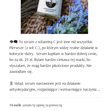
👁️‍🗨️ To serum z witaminą C jest inne niż wszystkie. 
Pierwsze (z wit C.), po którym widzę realne działanie w 
kolorycie skóry.  Serum kupiłam w bardzo dobrej cenie, 
bo za ok. 25 zł. Byłam bardzo ciekawa tej marki, bo 
słyszałam, że mają bardzo jakościowe produkty. Nie 
zawiodłam się. 

🧬 Skład: serum nastawione jest na działanie 
antyoksydacyjne, rozjaśniające i wzmacniające naczynia 
krwionośne. Dlatego znajdziemy w nim witaminę C w 
stabilnej formie etylowanej, hesperydynę, kwas ferulowy. 
13 osób
uznało tę opinię za pomocną
Dodatkowo ma też delikatne działanie nawilżające, co 