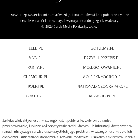
Dalsze rozpowszechnianie tekstów, zdjęć i materiałów wideo opublikowanych w
serwisie w całości lub w części wymaga uprzedniej zgody wydawcy.
© 2026 Burda Media Polska Sp. z o.o.
ELLE.PL
GOTUJMY.PL
VIVA.PL
PRZYSLIJPRZEPIS.PL
PARTY.PL
MOJEGOTOWANIE.PL
GLAMOUR.PL
MOJPIEKNYOGROD.PL
POLKI.PL
NATIONAL-GEOGRAPHIC.PL
KOBIETA.PL
MAMOTOJA.PL
Jakiekolwiek aktywności, w szczególności: pobieranie, zwielokrotnianie,
przechowywanie, lub inne wykorzystywanie treści, danych lub informacji dostępnych w
ramach niniejszego serwisu oraz wszystkich jego podstron, w szczególności w celu ich
eksploracji, zmierzającej dotworzenia, rozwoju, modyfikacji i szkolenia systemów uczenia