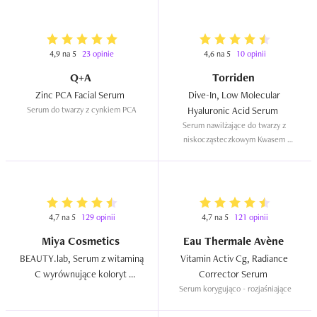
4,9 na 5
23 opinie
4,6 na 5
10 opinii
Q+A
Torriden
Zinc PCA Facial Serum  
Dive-In, Low Molecular 
Serum do twarzy z cynkiem PCA
Hyaluronic Acid Serum  
Serum nawilżające do twarzy z 
niskocząsteczkowym Kwasem 
Hialuronowym i Ceramidami
4,7 na 5
129 opinii
4,7 na 5
121 opinii
Miya Cosmetics
Eau Thermale Avène
BEAUTY.lab, Serum z witaminą 
Vitamin Activ Cg, Radiance 
C wyrównujące koloryt 
Corrector Serum  
(formuła wodno-żelowa)  
Serum korygująco - rozjaśniające