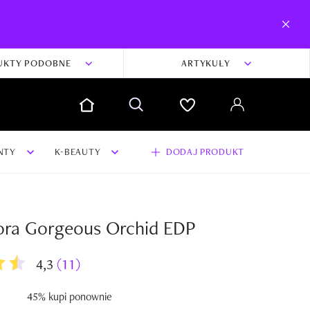
UKTY PODOBNE
ARTYKUŁY
NTY
K-BEAUTY
DODAJ PRODUKT
ora Gorgeous Orchid EDP
dodaj swoją opinię i zdjęcia do produktu
Dodaj swoją opinię
4,3
(11)
45% kupi ponownie