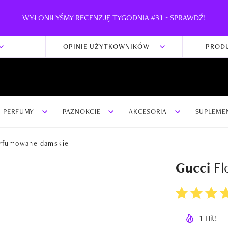
WYŁONIŁYŚMY RECENZJĘ TYGODNIA #31 - SPRAWDŹ!
OPINIE UŻYTKOWNIKÓW
PROD
PERFUMY
PAZNOKCIE
AKCESORIA
SUPLEME
rfumowane damskie
Gucci
Fl
1 Hit!