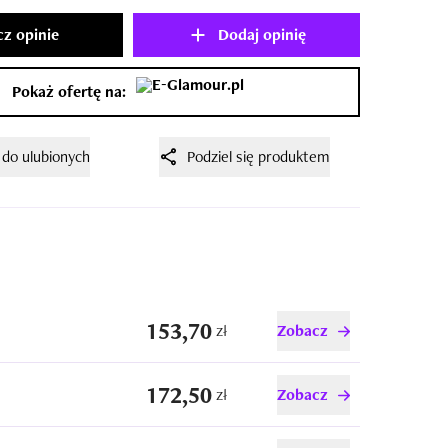
z opinie
Dodaj opinię
Pokaż ofertę na:
 do ulubionych
Podziel się produktem
153,70
zł
Zobacz
172,50
zł
Zobacz