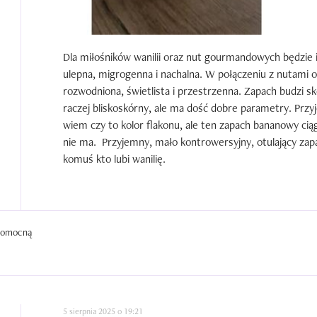
Dla miłośników wanilii oraz nut gourmandowych będzie id
ulepna, migrogenna i nachalna. W połączeniu z nutami o
rozwodniona, świetlista i przestrzenna. Zapach budzi sko
raczej bliskoskórny, ale ma dość dobre parametry. Przyje
wiem czy to kolor flakonu, ale ten zapach bananowy ciąg
nie ma.  Przyjemny, mało kontrowersyjny, otulający za
komuś kto lubi wanilię.
 pomocną
5 sierpnia 2025 o 19:21