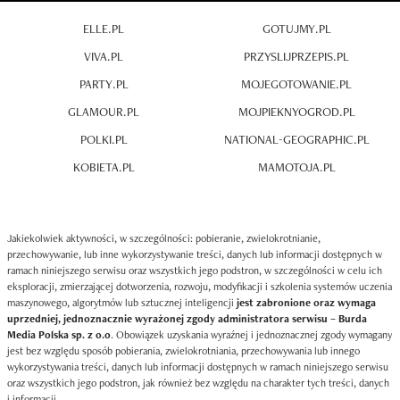
ELLE.PL
GOTUJMY.PL
VIVA.PL
PRZYSLIJPRZEPIS.PL
PARTY.PL
MOJEGOTOWANIE.PL
GLAMOUR.PL
MOJPIEKNYOGROD.PL
POLKI.PL
NATIONAL-GEOGRAPHIC.PL
KOBIETA.PL
MAMOTOJA.PL
Jakiekolwiek aktywności, w szczególności: pobieranie, zwielokrotnianie,
przechowywanie, lub inne wykorzystywanie treści, danych lub informacji dostępnych w
ramach niniejszego serwisu oraz wszystkich jego podstron, w szczególności w celu ich
eksploracji, zmierzającej dotworzenia, rozwoju, modyfikacji i szkolenia systemów uczenia
maszynowego, algorytmów lub sztucznej inteligencji
jest zabronione oraz wymaga
uprzedniej, jednoznacznie wyrażonej zgody administratora serwisu – Burda
Media Polska sp. z o.o
. Obowiązek uzyskania wyraźnej i jednoznacznej zgody wymagany
jest bez względu sposób pobierania, zwielokrotniania, przechowywania lub innego
wykorzystywania treści, danych lub informacji dostępnych w ramach niniejszego serwisu
oraz wszystkich jego podstron, jak również bez względu na charakter tych treści, danych
i informacji.