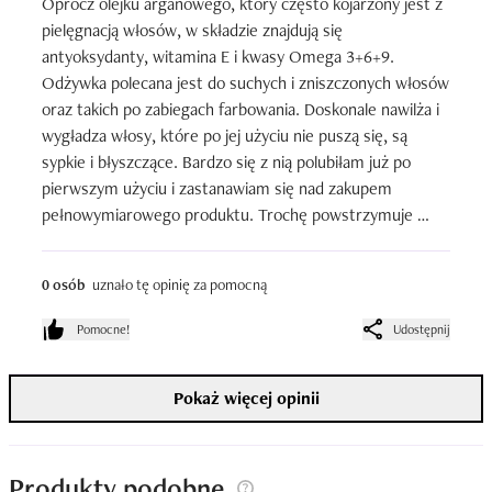
Oprócz olejku arganowego, który często kojarzony jest z 
pielęgnacją włosów, w składzie znajdują się 
antyoksydanty, witamina E i kwasy Omega 3+6+9. 
Odżywka polecana jest do suchych i zniszczonych włosów 
oraz takich po zabiegach farbowania. Doskonale nawilża i 
wygładza włosy, które po jej użyciu nie puszą się, są 
sypkie i błyszczące. Bardzo się z nią polubiłam już po 
pierwszym użyciu i zastanawiam się nad zakupem 
pełnowymiarowego produktu. Trochę powstrzymuje 
mnie cena, butelka kosztuje ok 30 zł. Zapach tego 
produktu również można zaliczyć do plusów, jest 
0 osób
uznało tę opinię za pomocną
przyjemny, dobrze wyczuwalny podczas używania ale nie 
zostaje długo na włosach.
Pomocne!
Udostępnij
Pokaż więcej opinii
Produkty podobne