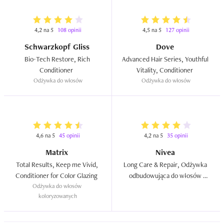
4,2 na 5
108 opinii
4,5 na 5
127 opinii
Schwarzkopf Gliss
Dove
Bio-Tech Restore, Rich 
Advanced Hair Series, Youthful 
Conditioner  
Vitality, Conditioner  
Odżywka do włosów
Odżywka do włosów
4,6 na 5
45 opinii
4,2 na 5
35 opinii
Matrix
Nivea
Total Results, Keep me Vivid, 
Long Care & Repair, Odżywka 
Conditioner for Color Glazing  
odbudowująca do włosów 
Odżywka do włosów 
długich (nowa wersja)  
koloryzowanych