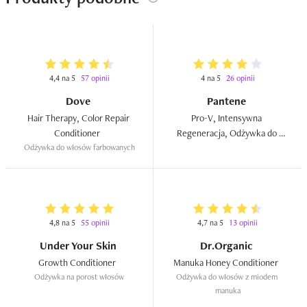
4,4 na 5
57 opinii
4 na 5
26 opinii
Dove
Pantene
Hair Therapy, Color Repair 
Pro-V, Intensywna 
Conditioner  
Regeneracja, Odżywka do 
Odżywka do włosów farbowanych
włosów normalnych (nowa 
wersja)  
4,8 na 5
55 opinii
4,7 na 5
13 opinii
Under Your Skin
Dr.Organic
Growth Conditioner  
Manuka Honey Conditioner  
Odżywka na porost włosów
Odżywka do włosów z miodem 
manuka