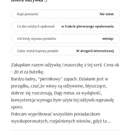
Kupi ponownie
Nie wiem
Liczba zużytych opakowań
w trakcie pierwszego opakowania
Od kiedy używasz produktu
miesiąc
Gdzie został kupiony produkt
W drogerii internetowej
Zakupiłam razem odżywkę i maseczkę z tej serii. Cena ok 
- 20 zł za butelkę.

Bardzo ładny, "piernikowy" zapach. Działanie jest w 
porządku, czuć,że włosy są odżywione, błyszczące, 
dobrze się rozczesują. Daję minus za wydajność, 
konsystencja wymaga bym użyła tej odżywki naprawdę 
sporo. 

Polecam wypróbować wszystkim posiadaczkom 
wysokoporowatych, rozjaśnionych włosów, gdyż ta 
odżywka dobrze z nimi współgra.