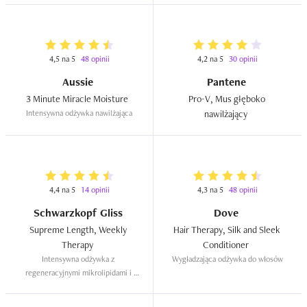
4,5 na 5
48 opinii
4,2 na 5
30 opinii
Aussie
Pantene
3 Minute Miracle Moisture  
Pro-V, Mus głęboko 
Intensywna odżywka nawilżająca
nawilżający  
4,4 na 5
14 opinii
4,3 na 5
48 opinii
Schwarzkopf Gliss
Dove
Supreme Length, Weekly 
Hair Therapy, Silk and Sleek 
Therapy  
Conditioner  
Intensywna odżywka z 
Wygładzająca odżywka do włosów
regeneracyjnymi mikrolipidami i 
pudrem roślinnym