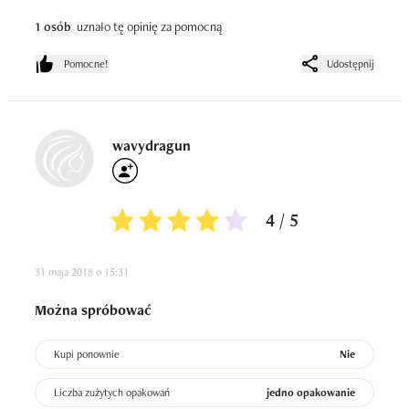
1 osób
uznało tę opinię za pomocną
Pomocne!
Udostępnij
wavydragun
4 / 5
31 maja 2018 o 15:31
Można spróbować
Kupi ponownie
Nie
Liczba zużytych opakowań
jedno opakowanie