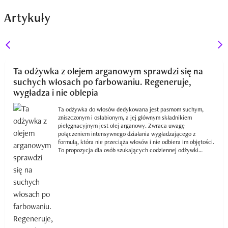
Artykuły
Ta odżywka z olejem arganowym sprawdzi się na
suchych włosach po farbowaniu. Regeneruje,
wygładza i nie oblepia
Ta odżywka do włosów dedykowana jest pasmom suchym,
zniszczonym i osłabionym, a jej głównym składnikiem
pielęgnacyjnym jest olej arganowy. Zwraca uwagę
połączeniem intensywnego działania wygładzającego z
formułą, która nie przeciąża włosów i nie odbiera im objętości.
To propozycja dla osób szukających codziennej odżywki
poprawiającej kondycję włosów bez efektu ciężkości,
szczególnie po koloryzacji, stylizacji na ciepło lub przy
naturalnej skłonności do przesuszenia.