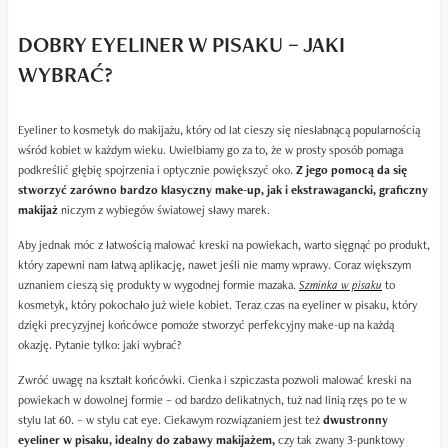
DOBRY EYELINER W PISAKU – JAKI
WYBRAĆ?
Eyeliner to kosmetyk do makijażu, który od lat cieszy się niesłabnącą popularnością
wśród kobiet w każdym wieku. Uwielbiamy go za to, że w prosty sposób pomaga
podkreślić głębię spojrzenia i optycznie powiększyć oko.
Z jego pomocą da się
stworzyć zarówno bardzo klasyczny make-up, jak i ekstrawagancki, graficzny
makijaż
niczym z wybiegów światowej sławy marek.
Aby jednak móc z łatwością malować kreski na powiekach, warto sięgnąć po produkt,
który zapewni nam łatwą aplikację, nawet jeśli nie mamy wprawy. Coraz większym
uznaniem cieszą się produkty w wygodnej formie mazaka.
Szminka w pisaku
to
kosmetyk, który pokochało już wiele kobiet. Teraz czas na eyeliner w pisaku, który
dzięki precyzyjnej końcówce pomoże stworzyć perfekcyjny make-up na każdą
okazję. Pytanie tylko: jaki wybrać?
Zwróć uwagę na kształt końcówki. Cienka i szpiczasta pozwoli malować kreski na
powiekach w dowolnej formie – od bardzo delikatnych, tuż nad linią rzęs po te w
stylu lat 60. – w stylu cat eye. Ciekawym rozwiązaniem jest też
dwustronny
eyeliner w pisaku, idealny do zabawy makijażem,
czy tak zwany 3-punktowy