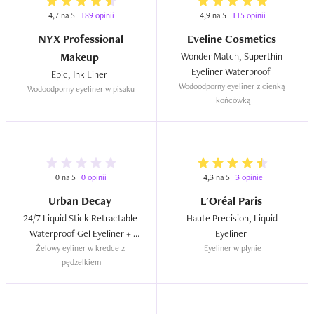
4,7 na 5
189 opinii
4,9 na 5
115 opinii
NYX Professional
Eveline Cosmetics
Makeup
Wonder Match, Superthin 
Eyeliner Waterproof  
Epic, Ink Liner  
Wodoodporny eyeliner z cienką 
Wodoodporny eyeliner w pisaku
końcówką
0 na 5
0 opinii
4,3 na 5
3 opinie
Urban Decay
L'Oréal Paris
24/7 Liquid Stick Retractable 
Haute Precision, Liquid 
Waterproof Gel Eyeliner + 
Eyeliner  
Żelowy eyliner w kredce z 
Brush  
Eyeliner w płynie
pędzelkiem