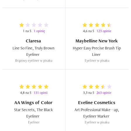
1 na 5
1 opinię
4,6 na 5
123 opinie
Claresa
Maybelline New York
Line So Fine, Truly Brown 
Hyper Easy Precise Brush Tip 
Eyeliner  
Liner  
Brązowy eyeliner w pisaku
Eyeliner w pisaku
4,8 na 5
131 opinii
3,3 na 5
263 opinie
AA Wings of Color
Eveline Cosmetics
Star Secrets, The Black 
Art Professional Make - up, 
Eyeliner  
Eyeliner Marker  
Eyeliner
Eyeliner w pisaku