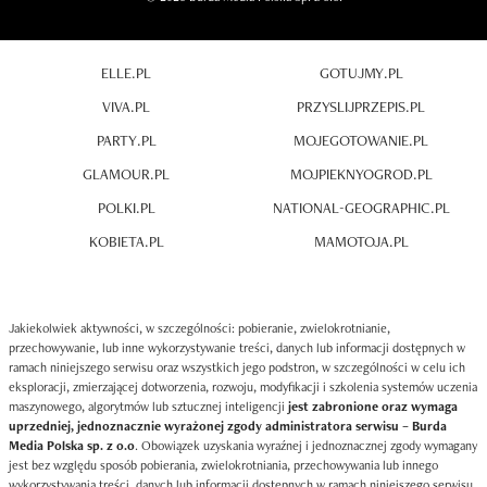
ELLE.PL
GOTUJMY.PL
VIVA.PL
PRZYSLIJPRZEPIS.PL
PARTY.PL
MOJEGOTOWANIE.PL
GLAMOUR.PL
MOJPIEKNYOGROD.PL
POLKI.PL
NATIONAL-GEOGRAPHIC.PL
KOBIETA.PL
MAMOTOJA.PL
Jakiekolwiek aktywności, w szczególności: pobieranie, zwielokrotnianie,
przechowywanie, lub inne wykorzystywanie treści, danych lub informacji dostępnych w
ramach niniejszego serwisu oraz wszystkich jego podstron, w szczególności w celu ich
eksploracji, zmierzającej dotworzenia, rozwoju, modyfikacji i szkolenia systemów uczenia
maszynowego, algorytmów lub sztucznej inteligencji
jest zabronione oraz wymaga
uprzedniej, jednoznacznie wyrażonej zgody administratora serwisu – Burda
Media Polska sp. z o.o
. Obowiązek uzyskania wyraźnej i jednoznacznej zgody wymagany
jest bez względu sposób pobierania, zwielokrotniania, przechowywania lub innego
wykorzystywania treści, danych lub informacji dostępnych w ramach niniejszego serwisu