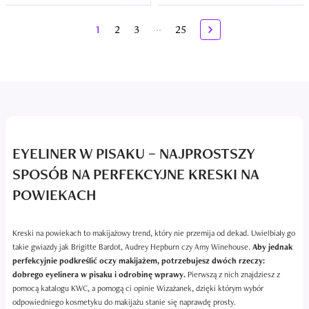
...
1
2
3
25
EYELINER W PISAKU – NAJPROSTSZY
SPOSÓB NA PERFEKCYJNE KRESKI NA
POWIEKACH
Kreski na powiekach to makijażowy trend, który nie przemija od dekad. Uwielbiały go
takie gwiazdy jak Brigitte Bardot, Audrey Hepburn czy Amy Winehouse.
Aby jednak
perfekcyjnie podkreślić oczy makijażem, potrzebujesz dwóch rzeczy:
dobrego eyelinera w pisaku i odrobinę wprawy.
Pierwszą z nich znajdziesz z
pomocą katalogu KWC, a pomogą ci opinie Wizażanek, dzięki którym wybór
odpowiedniego kosmetyku do makijażu stanie się naprawdę prosty.