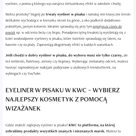
eyeliner, z pomocą którego wyczarujesz nietuzinkowy efekt w zaledwie chwilę.
Wolisz prostotę? Sięgnij po
trwały eyeliner w pisaku
i namaluj nim klasyczne kreski
delikatnie wychodzące w kierunku skroni ku górze, a oko podkreśl dodatkowo
jednolitym, jasnym kolorem. Idealnie sprawdzą się przy tym
pojedyncze cienie do
powiek
np. w odcieniu beżu czy brązu. Ponadprzeciętną trwałością wyróżniają się z
kolei wodoodporne eyelinery w pisaku, które świetnie sprawdzają się latem, na
basenie czy na plaży. Zapewniają długotrwały efekt w każdych warunkach.
Jeśli chodzi o dobry eyeliner w pisaku, do wyboru masz nie tylko czarny,
ale
też niebieski, fioletowy, zielony czy brązowy. Wybierając niebanalny odcień, możesz
tworzyć najmodniejsze makijaże podejrzane u ulubionych trendsetterek, na
wybiegach czy YouTube.
EYELINER W PISAKU W KWC – WYBIERZ
NAJLEPSZY KOSMETYK Z POMOCĄ
WIZAŻANEK
Gdzie znaleźć najlepszy eyeliner w pisaku?
KWC to platforma, na której
zebraliśmy produkty wszystkich znanych i nieznanych marek.
Możesz tu