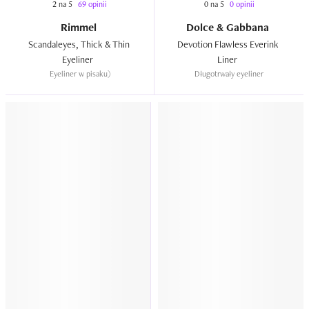
2 na 5
69 opinii
0 na 5
0 opinii
Rimmel
Dolce & Gabbana
Scandaleyes, Thick & Thin 
Devotion Flawless Everink 
Eyeliner  
Liner  
Eyeliner w pisaku)
Długotrwały eyeliner