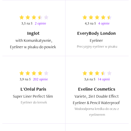
3,5 na 5
2 opinie
4,3 na 5
4 opinie
Inglot
EveryBody London
 with Komunikatywnie, 
Eyeliner  
Eyeliner w pisaku do powiek  
Precyzyjny eyeliner w pisaku
3,9 na 5
202 opinie
3,6 na 5
14 opinii
L'Oréal Paris
Eveline Cosmetics
Super Liner Perfect Slim  
Variete, 2in1 Double Effect 
Eyeliner do kresek
Eyeliner & Pencil Waterproof  
Wodoodporna kredka do oczu z 
eyelinerem