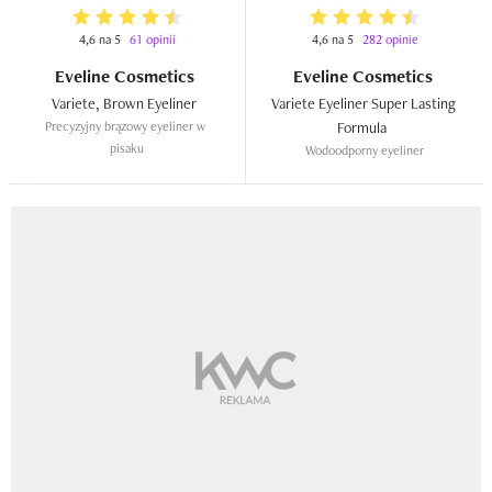
4,6 na 5
61 opinii
4,6 na 5
282 opinie
Eveline Cosmetics
Eveline Cosmetics
Variete, Brown Eyeliner  
Variete Eyeliner Super Lasting 
Precyzyjny brązowy eyeliner w 
Formula  
pisaku
Wodoodporny eyeliner