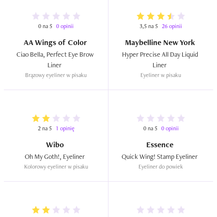
0 na 5
0 opinii
3,5 na 5
26 opinii
AA Wings of Color
Maybelline New York
Ciao Bella, Perfect Eye Brow 
Hyper Precise All Day Liquid 
Liner  
Liner  
Brązowy eyeliner w pisaku
Eyeliner w pisaku
2 na 5
1 opinię
0 na 5
0 opinii
Wibo
Essence
Oh My Goth!, Eyeliner  
Quick Wing! Stamp Eyeliner  
Kolorowy eyeliner w pisaku
Eyeliner do powiek