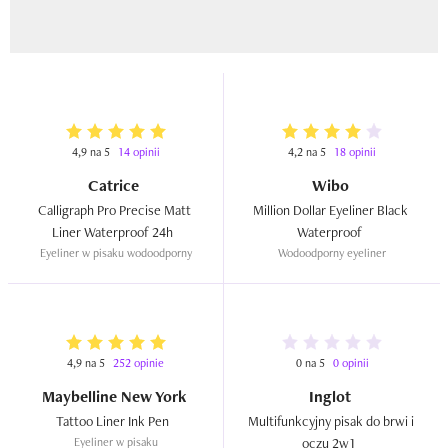
4,9 na 5
14 opinii
4,2 na 5
18 opinii
Catrice
Wibo
Calligraph Pro Precise Matt 
Million Dollar Eyeliner Black 
Liner Waterproof 24h  
Waterproof  
Eyeliner w pisaku wodoodporny
Wodoodporny eyeliner
4,9 na 5
252 opinie
0 na 5
0 opinii
Maybelline New York
Inglot
Tattoo Liner Ink Pen  
Multifunkcyjny pisak do brwi i 
Eyeliner w pisaku
oczu 2w1  