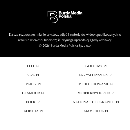
Dalsze rozpowszechnianie tekstów, zdjęć i materiałów wideo opublikowanych w
serwisie w całości lub w części wymaga uprzedniej zgody wydawcy.
© 2026 Burda Media Polska Sp. z o.o.
ELLE.PL
GOTUJMY.PL
VIVA.PL
PRZYSLIJPRZEPIS.PL
PARTY.PL
MOJEGOTOWANIE.PL
GLAMOUR.PL
MOJPIEKNYOGROD.PL
POLKI.PL
NATIONAL-GEOGRAPHIC.PL
KOBIETA.PL
MAMOTOJA.PL