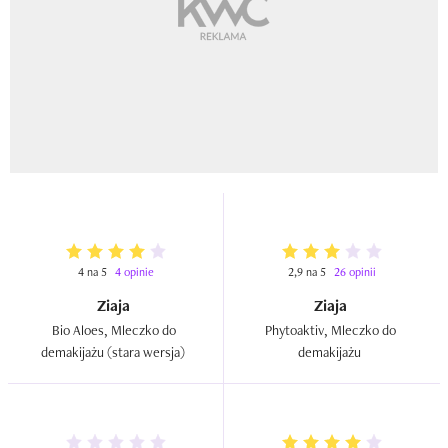
4 na 5
4 opinie
2,9 na 5
26 opinii
Ziaja
Ziaja
Bio Aloes, Mleczko do 
Phytoaktiv, Mleczko do 
demakijażu (stara wersja)  
demakijażu  