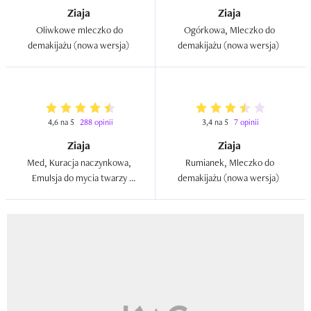
Ziaja
Ziaja
Oliwkowe mleczko do 
Ogórkowa, Mleczko do 
demakijażu (nowa wersja)  
demakijażu (nowa wersja)  
4,6 na 5
288 opinii
3,4 na 5
7 opinii
Ziaja
Ziaja
Med, Kuracja naczynkowa, 
Rumianek, Mleczko do 
Emulsja do mycia twarzy 
demakijażu (nowa wersja)  
łagodząca zaczerwienienia  
(nowa wersja)  