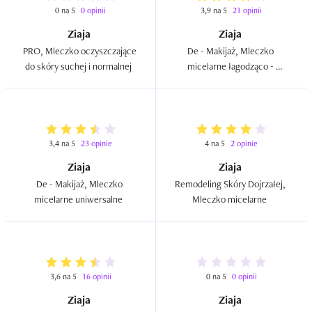
0 na 5
0 opinii
3,9 na 5
21 opinii
Ziaja
Ziaja
PRO, Mleczko oczyszczające 
De - Makijaż, Mleczko 
do skóry suchej i normalnej  
micelarne łagodząco - 
wyciszające  
3,4 na 5
23 opinie
4 na 5
2 opinie
Ziaja
Ziaja
De - Makijaż, Mleczko 
Remodeling Skóry Dojrzałej, 
micelarne uniwersalne  
Mleczko micelarne  
3,6 na 5
16 opinii
0 na 5
0 opinii
Ziaja
Ziaja