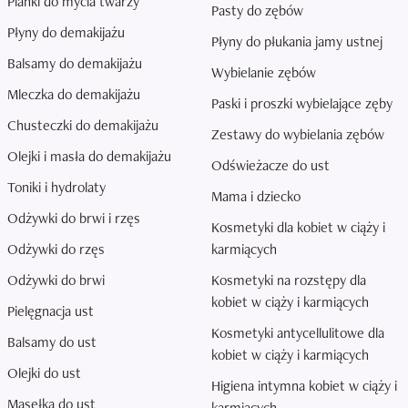
Pianki do mycia twarzy
Pasty do zębów
Płyny do demakijażu
Płyny do płukania jamy ustnej
Balsamy do demakijażu
Wybielanie zębów
Mleczka do demakijażu
Paski i proszki wybielające zęby
Chusteczki do demakijażu
Zestawy do wybielania zębów
Olejki i masła do demakijażu
Odświeżacze do ust
Toniki i hydrolaty
Mama i dziecko
Odżywki do brwi i rzęs
Kosmetyki dla kobiet w ciąży i
Odżywki do rzęs
karmiących
Odżywki do brwi
Kosmetyki na rozstępy dla
kobiet w ciąży i karmiących
Pielęgnacja ust
Kosmetyki antycellulitowe dla
Balsamy do ust
kobiet w ciąży i karmiących
Olejki do ust
Higiena intymna kobiet w ciąży i
Masełka do ust
karmiących