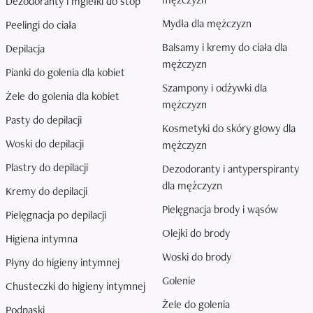
Dezodoranty i mgiełki do stóp
Mydła dla mężczyzn
Peelingi do ciała
Balsamy i kremy do ciała dla
Depilacja
mężczyzn
Pianki do golenia dla kobiet
Szampony i odżywki dla
Żele do golenia dla kobiet
mężczyzn
Pasty do depilacji
Kosmetyki do skóry głowy dla
Woski do depilacji
mężczyzn
Plastry do depilacji
Dezodoranty i antyperspiranty
dla mężczyzn
Kremy do depilacji
Pielęgnacja brody i wąsów
Pielęgnacja po depilacji
Olejki do brody
Higiena intymna
Woski do brody
Płyny do higieny intymnej
Golenie
Chusteczki do higieny intymnej
Żele do golenia
Podpaski