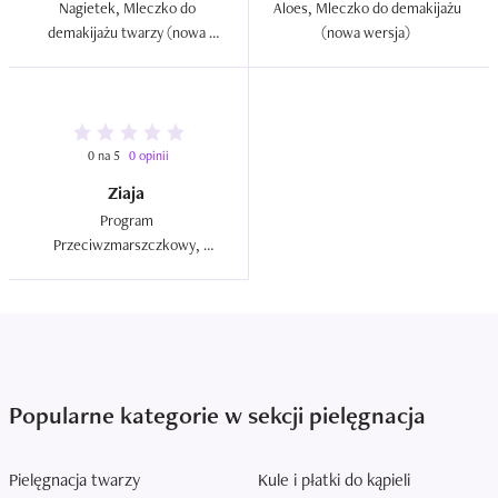
Nagietek, Mleczko do 
Aloes, Mleczko do demakijażu 
demakijażu twarzy (nowa 
(nowa wersja)  
wersja)  
0 na 5
0 opinii
Ziaja
Program 
Przeciwzmarszczkowy, 
Mleczko oczyszczające  
Popularne kategorie w sekcji pielęgnacja
Pielęgnacja twarzy
Kule i płatki do kąpieli