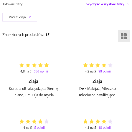
Aktywne filtry:
Wyczyść wszystkie filtry
Marka: Ziaja
Znalezionych produktów:
15
4,8 na 5
536 opinii
4,2 na 5
88 opinii
Ziaja
Ziaja
Kuracja ultrałagodząca Siemię 
De - Makijaż, Mleczko 
lniane, Emulsja do mycia 
micelarne nawilżające  
twarzy nawilżająca  
4 na 5
5 opinii
4,1 na 5
18 opinii