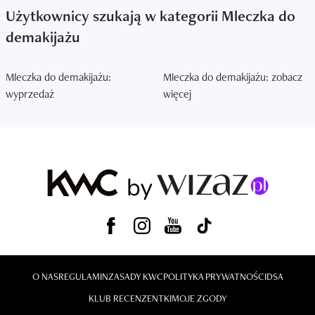
Użytkownicy szukają w kategorii Mleczka do
demakijażu
Mleczka do demakijażu:
Mleczka do demakijażu: zobacz
wyprzedaż
więcej
O NAS
REGULAMIN
ZASADY KWC
POLITYKA PRYWATNOŚCI
DSA
KLUB RECENZENTKI
MOJE ZGODY