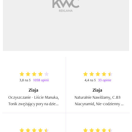
3,8 na 5
1058 opinii
4,4 na 5
33 opinie
Ziaja
Ziaja
Oczyszczanie - Liście Manuka, 
Naturalnie Nawilżamy, C.B3 
Tonik zwężający pory na dzień / 
Niacynamid, Nie-codzienny 
na noc  
tonik kwasowy 1% [AHA+PHA]  