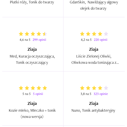
Płatki róży, Tonik do twarzy  
GdanSkin,  Nawilżający algowy 
olejek do twarzy  
4,6 na 5
299 opinii
4,2 na 5
220 opinii
Ziaja
Ziaja
Med, Kuracja oczyszczająca, 
Liście Zielonej Oliwki, 
Tonik oczyszczający  
Oliwkowa woda tonizująca z 
wit. C  
5 na 5
5 opinii
3,8 na 5
323 opinie
Ziaja
Ziaja
Kozie mleko, Mleczko + tonik 
Nuno, Tonik antybakteryjny  
(nowa wersja)  