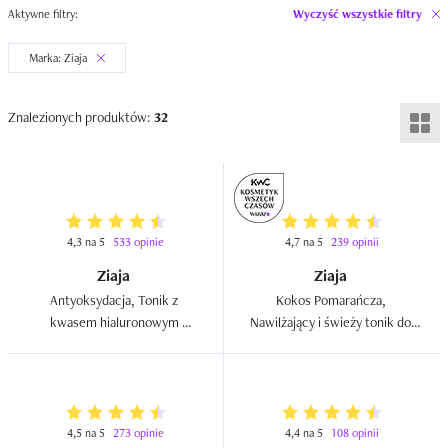
Aktywne filtry:
Wyczyść wszystkie filtry
Marka: Ziaja
Znalezionych produktów:
32
4,3 na 5
533 opinie
4,7 na 5
239 opinii
Ziaja
Ziaja
Antyoksydacja, Tonik z 
Kokos Pomarańcza, 
kwasem hialuronowym 
Nawilżający i świeży tonik do 
"Jagody acai"  
twarzy  
4,5 na 5
273 opinie
4,4 na 5
108 opinii