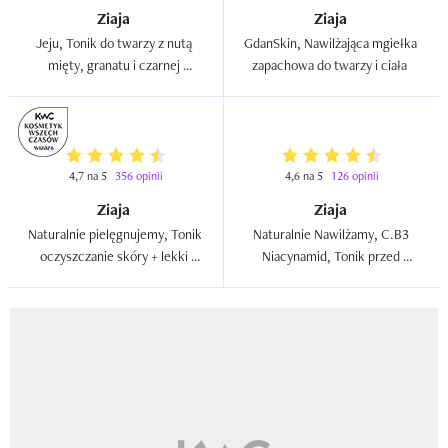
Ziaja
Ziaja
Jeju, Tonik do twarzy z nutą 
GdanSkin, Nawilżająca mgiełka 
mięty, granatu i czarnej 
zapachowa do twarzy i ciała  
porzeczki  
4,7 na 5
356 opinii
4,6 na 5
126 opinii
Ziaja
Ziaja
Naturalnie pielęgnujemy, Tonik 
Naturalnie Nawilżamy, C.B3 
oczyszczanie skóry + lekki 
Niacynamid, Tonik przed 
demakijaż  
makijażem i po makijażu  