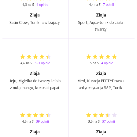
4,3 na 5
4 opinie
4,4 na 5
7 opinii
Ziaja
Ziaja
Satin Glow, Tonik nawilżający  
Sport, Aqua-tonik do ciała i 
twarzy  
4,6 na 5
353 opinie
5 na 5
4 opinie
Ziaja
Ziaja
Jeju, Mgiełka do twarzy i ciała 
Med, Kuracja PEPTYDowa + 
z nutą mango, kokosa i papai  
antyoksydacja SAP, Tonik  
4,3 na 5
39 opinii
3,3 na 5
57 opinii
Ziaja
Ziaja