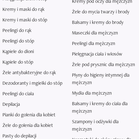
Kremy pod oczy dla mężczyzn
Kremy i maski do rąk
Żele do mycia twarzy i brody
Kremy i maski do stóp
Balsamy i kremy do brody
Peelingi do rąk
Maseczki dla mężczyzn
Peelingi do stóp
Peelingi dla mężczyzn
Kąpiele do dłoni
Pielęgnacja ciała i włosów
Kąpiele do stóp
Żele pod prysznic dla mężczyzn
Żele antybakteryjne do rąk
Płyny do higieny intymnej dla
mężczyzn
Dezodoranty i mgiełki do stóp
Mydła dla mężczyzn
Peelingi do ciała
Balsamy i kremy do ciała dla
Depilacja
mężczyzn
Pianki do golenia dla kobiet
Szampony i odżywki dla
Żele do golenia dla kobiet
mężczyzn
Pasty do depilacji