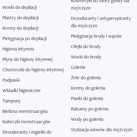
Kosmetyki do skóry głowy dla
Woski do depilacji
mężczyzn
Plastry do depilacji
Dezodoranty i antyperspiranty
dla mężczyzn
Kremy do depilacji
Pielęgnacja brody i wąsów
Pielęgnacja po depilacji
Olejki do brody
Higiena intymna
Woski do brody
Płyny do higieny intymnej
Golenie
Chusteczki do higieny intymnej
Żele do golenia
Podpaski
Kremy do golenia
Wkładki higieniczne
Pianki do golenia
Tampony
Balsamy po goleniu
Bielizna menstruacyjna
Wody po goleniu
Kubeczki menstruacyjne
Stylizacja włosów dla mężczyzn
Dezodoranty i mgiełki do