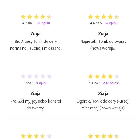
4,3 na 5
81 opinii
4,4 na 5
56 opinii
Ziaja
Ziaja
Bio Aloes, Tonik do cery 
Nagietek, Tonik do twarzy 
normalnej, suchej i mieszanej 
(nowa wersja)  
(nowa wersja)  
0 na 5
0 opinii
4,1 na 5
242 opinie
Ziaja
Ziaja
Pro, Żel myjący sebo-kontrol 
Ogórek, Tonik do cery tłustej i 
do twarzy  
mieszanej (nowa wersja)  