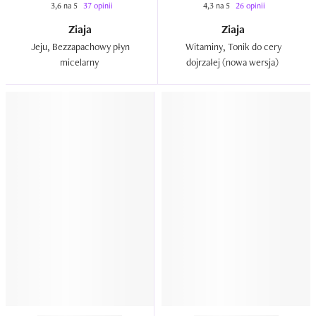
3,6 na 5
37 opinii
4,3 na 5
26 opinii
Ziaja
Ziaja
Jeju, Bezzapachowy płyn 
Witaminy, Tonik do cery 
micelarny  
dojrzałej (nowa wersja)  