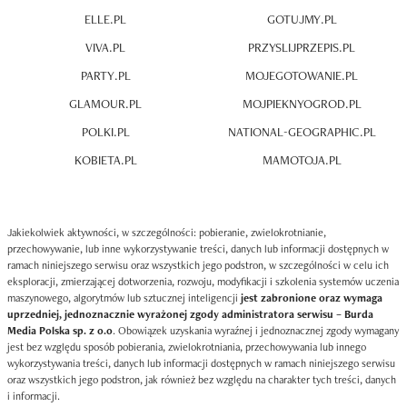
ELLE.PL
GOTUJMY.PL
VIVA.PL
PRZYSLIJPRZEPIS.PL
PARTY.PL
MOJEGOTOWANIE.PL
GLAMOUR.PL
MOJPIEKNYOGROD.PL
POLKI.PL
NATIONAL-GEOGRAPHIC.PL
KOBIETA.PL
MAMOTOJA.PL
Jakiekolwiek aktywności, w szczególności: pobieranie, zwielokrotnianie,
przechowywanie, lub inne wykorzystywanie treści, danych lub informacji dostępnych w
ramach niniejszego serwisu oraz wszystkich jego podstron, w szczególności w celu ich
eksploracji, zmierzającej dotworzenia, rozwoju, modyfikacji i szkolenia systemów uczenia
maszynowego, algorytmów lub sztucznej inteligencji
jest zabronione oraz wymaga
uprzedniej, jednoznacznie wyrażonej zgody administratora serwisu – Burda
Media Polska sp. z o.o
. Obowiązek uzyskania wyraźnej i jednoznacznej zgody wymagany
jest bez względu sposób pobierania, zwielokrotniania, przechowywania lub innego
wykorzystywania treści, danych lub informacji dostępnych w ramach niniejszego serwisu
oraz wszystkich jego podstron, jak również bez względu na charakter tych treści, danych
i informacji.