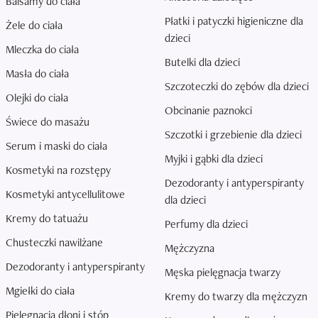
Balsamy do ciała
Płatki i patyczki higieniczne dla
Żele do ciała
dzieci
Mleczka do ciała
Butelki dla dzieci
Masła do ciała
Szczoteczki do zębów dla dzieci
Olejki do ciała
Obcinanie paznokci
Świece do masażu
Szczotki i grzebienie dla dzieci
Serum i maski do ciała
Myjki i gąbki dla dzieci
Kosmetyki na rozstępy
Dezodoranty i antyperspiranty
Kosmetyki antycellulitowe
dla dzieci
Kremy do tatuażu
Perfumy dla dzieci
Chusteczki nawilżane
Mężczyzna
Dezodoranty i antyperspiranty
Męska pielęgnacja twarzy
Mgiełki do ciała
Kremy do twarzy dla mężczyzn
Pielęgnacja dłoni i stóp