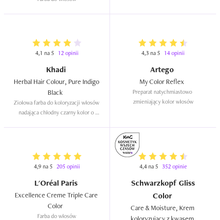
4,1 na 5
12 opinii
4,3 na 5
14 opinii
Khadi
Artego
Herbal Hair Colour, Pure Indigo 
My Color Reflex  
Black  
Preparat natychmiastowo 
zmieniający kolor włosów
Ziołowa farba do koloryzacji włosów 
nadająca chłodny czarny kolor o 
niebieskim połysku
4,9 na 5
205 opinii
4,4 na 5
352 opinie
L'Oréal Paris
Schwarzkopf Gliss
Excellence Creme Triple Care 
Color
Color  
Care & Moisture, Krem 
Farba do włosów
koloryzujący z kwasem 