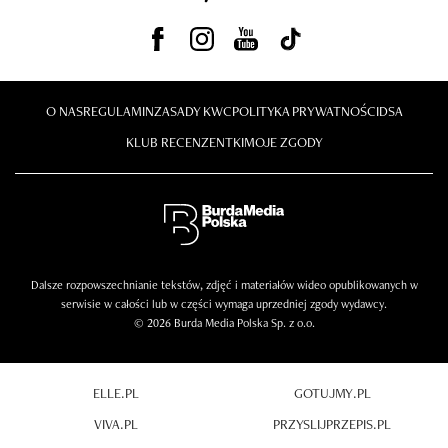
O NAS
REGULAMIN
ZASADY KWC
POLITYKA PRYWATNOŚCI
DSA
KLUB RECENZENTKI
MOJE ZGODY
Dalsze rozpowszechnianie tekstów, zdjęć i materiałów wideo opublikowanych w
serwisie w całości lub w części wymaga uprzedniej zgody wydawcy.
© 2026 Burda Media Polska Sp. z o.o.
ELLE.PL
GOTUJMY.PL
VIVA.PL
PRZYSLIJPRZEPIS.PL