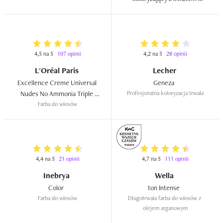
hialuronowym  
4,5 na 5
107 opinii
4,2 na 5
28 opinii
L'Oréal Paris
Lecher
Excellence Creme Universal 
Geneza  
Nudes No Ammonia Triple 
Profesjonalna koloryzacja trwała
Farba do włosów
Care Color  
4,4 na 5
21 opinii
4,7 na 5
111 opinii
Inebrya
Wella
Color  
ton Intense  
Farba do włosów
Długotrwała farba do włosów z 
olejem arganowym