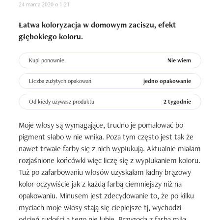
24 marca 2020 o 1:21
Łatwa koloryzacja w domowym zaciszu, efekt
głębokiego koloru.
Kupi ponownie
Nie wiem
Liczba zużytych opakowań
jedno opakowanie
Od kiedy używasz produktu
2 tygodnie
Moje włosy są wymagające, trudno je pomalować bo 
pigment słabo w nie wnika. Poza tym często jest tak że 
nawet trwałe farby się z nich wypłukują. Aktualnie miałam 
rozjaśnione końcówki więc liczę się z wypłukaniem koloru. 
Tuż po zafarbowaniu włosów uzyskałam ładny brązowy 
kolor oczywiście jak z każdą farbą ciemniejszy niż na 
opakowaniu. Minusem jest zdecydowanie to, że po kilku 
myciach moje włosy stają się cieplejsze tj, wychodzi 
odcień rudości a tego nie lubię. Przygoda z farbą miła, 