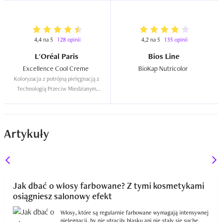
4,4 na 5
128 opinii
4,2 na 5
135 opinii
L'Oréal Paris
Bios Line
Excellence Cool Creme  
BioKap Nutricolor  
Koloryzacja z potrójną pielęgnacją z 
Technologią Przeciw Miedzianym 
Refleksom
Artykuły
Jak dbać o włosy farbowane? Z tymi kosmetykami
osiągniesz salonowy efekt
Włosy, które są regularnie farbowane wymagają intensywnej
pielęgnacji, by nie utraciły blasku ani nie stały się suche.