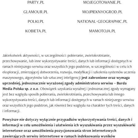
PARTY.PL
MOJEGOTOWANIE.PL
GLAMOUR.PL
MOJPIEKNYOGROD.PL
POLKI.PL
NATIONAL-GEOGRAPHIC.PL
KOBIETA.PL
MAMOTOJA.PL
Jakiekolwiek aktywności, w szczególności: pobieranie, zwielokrotnianie,
przechowywanie, lub inne wykorzystywanie treści, danych lub informacji dostępnych w
ramach niniejszego serwisu oraz wszystkich jego podstron, w szczególności w celu ich
eksploracji, zmierzającej dotworzenia, rozwoju, modyfikacji i szkolenia systemów uczenia
maszynowego, algorytmów lub sztucznej inteligencji
jest zabronione oraz wymaga
uprzedniej, jednoznacznie wyrażonej zgody administratora serwisu – Burda
Media Polska sp. z o.o
. Obowiązek uzyskania wyraźnej i jednoznacznej zgody wymagany
jest bez względu sposób pobierania, zwielokrotniania, przechowywania lub innego
wykorzystywania treści, danych lub informacji dostępnych w ramach niniejszego serwisu
oraz wszystkich jego podstron, jak również bez względu na charakter tych treści, danych
i informacji.
Powyższe nie dotyczy wyłącznie przypadków wykorzystywania treści, danych i
informacji w celu umożliwienia i ułatwienia ich wyszukiwania przez wyszukiwarki
internetowe oraz umożliwienia pozycjonowania stron internetowych
zawierających serwisy internetowe w ramach indeksowania wyników