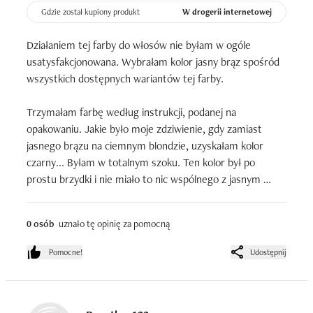
Gdzie został kupiony produkt
W drogerii internetowej
Działaniem tej farby do włosów nie byłam w ogóle 
usatysfakcjonowana. Wybrałam kolor jasny brąz spośród 
wszystkich dostępnych wariantów tej farby. 

Trzymałam farbę według instrukcji, podanej na 
opakowaniu. Jakie było moje zdziwienie, gdy zamiast 
jasnego brązu na ciemnym blondzie, uzyskałam kolor 
czarny... Byłam w totalnym szoku. Ten kolor był po 
prostu brzydki i nie miało to nic wspólnego z jasnym 
brązem. 

0 osób
uznało tę opinię za pomocną
Farba na dodatek wypłukiwała się z włosów byle jak, 
pozostawiając w niektórych miejscach po prostu plamy. 

Pomocne!
Udostępnij
Powiedziałam sobie,że nigdy więcej tej farby. Teraz 
unikam jej jak ognia w każdym drogeryjnym sklepie.