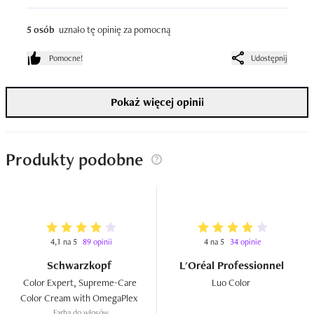
5 osób
uznało tę opinię za pomocną
Pomocne!
Udostępnij
Pokaż więcej opinii
Produkty podobne
4,1 na 5
89 opinii
4 na 5
34 opinie
Schwarzkopf
L'Oréal Professionnel
Color Expert, Supreme-Care 
Luo Color  
Color Cream with OmegaPlex  
Farba do włosów