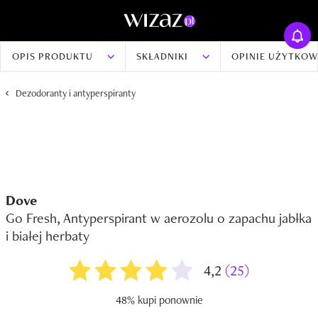
OPIS PRODUKTU
SKŁADNIKI
OPINIE UŻYTKO
Dezodoranty i antyperspiranty
Dove
Go Fresh, Antyperspirant w aerozolu o zapachu jabłka
i białej herbaty
4,2
(25)
48% kupi ponownie