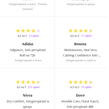
Antyperspirant w kulce `Zielona 
Antyperspirant w sprayu
świeżość`
4,2 na 5
12 opinii
4,6 na 5
17 opinii
Adidas
Rexona
Adipower, Anti-perspirant 
Motionsense, Aloe Vera 
Roll-on 72h  
Calming Confidence Anti-
Antyperspirant w kulce
Antyperspirant w sztyfcie
transpirant 48h  
4,5 na 5
271 opinii
4,3 na 5
15 opinii
Nivea
Dove
Dry Comfort, Antyperspirant w 
Invisible Care, Floral Touch, 
sprayu  
Anti-perspirant 48h  