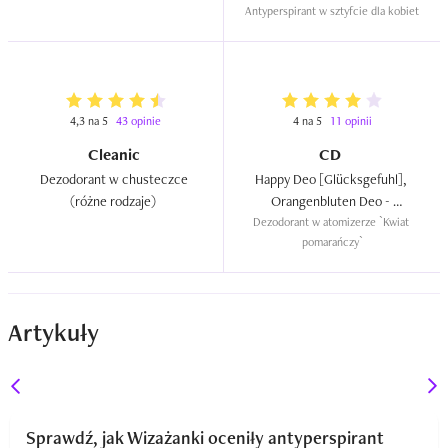
Antyperspirant w sztyfcie dla kobiet
4,3 na 5
43 opinie
4 na 5
11 opinii
Cleanic
CD
Dezodorant w chusteczce 
Happy Deo [Glücksgefuhl], 
(różne rodzaje)  
Orangenbluten Deo - 
Dezodorant w atomizerze `Kwiat 
Zerstäuber  
pomarańczy`
Artykuły
Sprawdź, jak Wizażanki oceniły antyperspirant