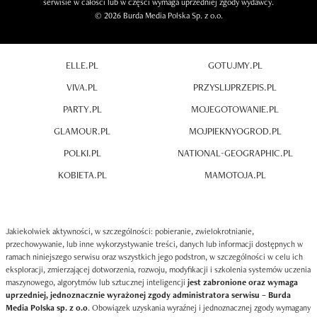
serwisie w całości lub w części wymaga uprzedniej zgody wydawcy.
© 2026 Burda Media Polska Sp. z o.o.
ELLE.PL
GOTUJMY.PL
VIVA.PL
PRZYSLIJPRZEPIS.PL
PARTY.PL
MOJEGOTOWANIE.PL
GLAMOUR.PL
MOJPIEKNYOGROD.PL
POLKI.PL
NATIONAL-GEOGRAPHIC.PL
KOBIETA.PL
MAMOTOJA.PL
Jakiekolwiek aktywności, w szczególności: pobieranie, zwielokrotnianie,
przechowywanie, lub inne wykorzystywanie treści, danych lub informacji dostępnych w
ramach niniejszego serwisu oraz wszystkich jego podstron, w szczególności w celu ich
eksploracji, zmierzającej dotworzenia, rozwoju, modyfikacji i szkolenia systemów uczenia
maszynowego, algorytmów lub sztucznej inteligencji
jest zabronione oraz wymaga
uprzedniej, jednoznacznie wyrażonej zgody administratora serwisu – Burda
Media Polska sp. z o.o
. Obowiązek uzyskania wyraźnej i jednoznacznej zgody wymagany