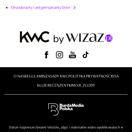
Dezodoranty i antyperspiranty Dove
O NAS
REGULAMIN
ZASADY KWC
POLITYKA PRYWATNOŚCI
DSA
KLUB RECENZENTKI
MOJE ZGODY
Dalsze rozpowszechnianie tekstów, zdjęć i materiałów wideo opublikowanych w