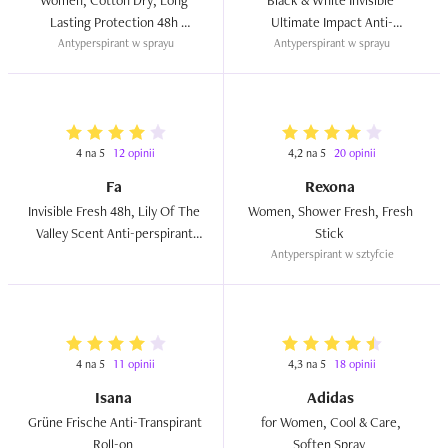
Women, Cotton Dry, Long 
Black & White Invisible 
Lasting Protection 48h 
Ultimate Impact Anti-
Antyperspirant w sprayu
Deodorant Spray  
Antyperspirant w sprayu
perspirant Spray 48h  
4 na 5
12 opinii
4,2 na 5
20 opinii
Fa
Rexona
Invisible Fresh 48h, Lily Of The 
Women, Shower Fresh, Fresh 
Valley Scent Anti-perspirant 
Stick  
Spray (Antyperspirant w 
Antyperspirant w sztyfcie
sprayu)  
4 na 5
11 opinii
4,3 na 5
18 opinii
Isana
Adidas
Grüne Frische Anti-Transpirant 
for Women, Cool & Care, 
Roll-on  
Soften Spray  