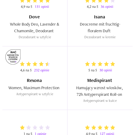
4,9 na 5
131 opinii
4,2 na 5
36 opinii
Dove
Isana
Whole Body Deo, Lavender & 
Deocreme mit fruchtig-
Chamomile, Deodorant  
floralem Duft  
Dezodorant w sztyfcie
Dezodorant w kremie
4,6 na 5
232 opinie
5 na 5
30 opinii
Rexona
Medispirant
Women, Maximum Protection  
Hamujący wzrost włosków, 
Antyperspirant w sztyfcie
72h Antyperspirant Roll-on  
Antyperspirant w kulce
1 na 5
1 opinię
4,9 na 5
127 opinii