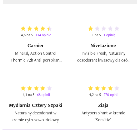
4,6 na 5
134 opinie
1 na 5
1 opinię
Garnier
Nivelazione
Mineral, Action Control 
Invisible Fresh, Naturalny 
Thermic 72h Anti-perspirant 
dezodorant kwasowy dla osób 
(Antyperspirant w kulce 
narażonych na stres  
przeciw przykremu 
zapachowi)  
4,1 na 5
68 opinii
4,2 na 5
270 opinii
Mydlarnia Cztery Szpaki
Ziaja
Naturalny dezodorant w 
Antyperspirant w kremie 
kremie cytrusowo-ziołowy  
`Sensitiv`  