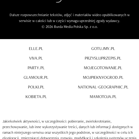
Dalsze rozpowszechnianie tekstów, zdjęć i materiałów wideo opublikowanych w
serwisie w całości lub w części wymaga uprzedniej zgody wydawcy.
© 2026 Burda Media Polska Sp. z o.o.
ELLE.PL
GOTUJMY.PL
VIVA.PL
PRZYSLIJPRZEPIS.PL
PARTY.PL
MOJEGOTOWANIE.PL
GLAMOUR.PL
MOJPIEKNYOGROD.PL
POLKI.PL
NATIONAL-GEOGRAPHIC.PL
KOBIETA.PL
MAMOTOJA.PL
Jakiekolwiek aktywności, w szczególności: pobieranie, zwielokrotnianie,
przechowywanie, lub inne wykorzystywanie treści, danych lub informacji dostępnych w
ramach niniejszego serwisu oraz wszystkich jego podstron, w szczególności w celu ich
eksploracji, zmierzającej dotworzenia, rozwoju, modyfikacji i szkolenia systemów uczenia