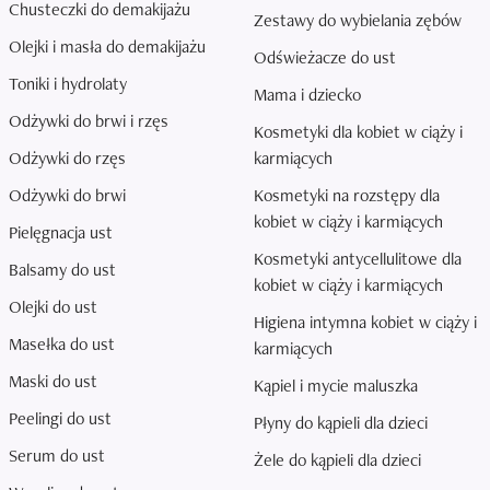
Chusteczki do demakijażu
Zestawy do wybielania zębów
Olejki i masła do demakijażu
Odświeżacze do ust
Toniki i hydrolaty
Mama i dziecko
Odżywki do brwi i rzęs
Kosmetyki dla kobiet w ciąży i
Odżywki do rzęs
karmiących
Odżywki do brwi
Kosmetyki na rozstępy dla
kobiet w ciąży i karmiących
Pielęgnacja ust
Kosmetyki antycellulitowe dla
Balsamy do ust
kobiet w ciąży i karmiących
Olejki do ust
Higiena intymna kobiet w ciąży i
Masełka do ust
karmiących
Maski do ust
Kąpiel i mycie maluszka
Peelingi do ust
Płyny do kąpieli dla dzieci
Serum do ust
Żele do kąpieli dla dzieci