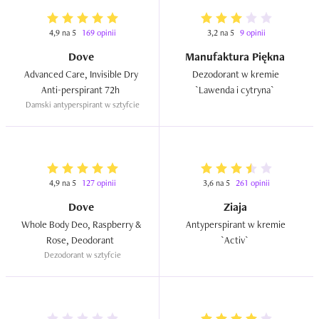
4,9 na 5
169 opinii
3,2 na 5
9 opinii
Dove
Manufaktura Piękna
Advanced Care, Invisible Dry 
Dezodorant w kremie 
Anti-perspirant 72h  
`Lawenda i cytryna`  
Damski antyperspirant w sztyfcie
4,9 na 5
127 opinii
3,6 na 5
261 opinii
Dove
Ziaja
Whole Body Deo, Raspberry & 
Antyperspirant w kremie 
Rose, Deodorant  
`Activ`  
Dezodorant w sztyfcie