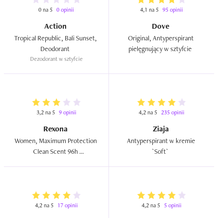
0 na 5
0 opinii
4,1 na 5
95 opinii
Action
Dove
Tropical Republic, Bali Sunset, 
Original, Antyperspirant 
Deodorant  
pielęgnujący w sztyfcie  
Dezodorant w sztyfcie
3,2 na 5
9 opinii
4,2 na 5
235 opinii
Rexona
Ziaja
Women, Maximum Protection 
Antyperspirant w kremie 
Clean Scent 96h 
`Soft`  
Antiperspirant Deodorant  
(Bloker potu w kremowym 
sztyfcie)  
4,2 na 5
17 opinii
4,2 na 5
5 opinii