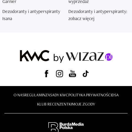
Garnier
wyprzedaż
Dezodoranty i antyperspiranty
Dezodoranty i antyperspiranty:
Isana
zobacz więcej
O NAS
REGULAMIN
ZASADY KWC
POLITYKA PRYWATNOŚCI
DSA
KLUB RECENZENTKI
MOJE ZGODY