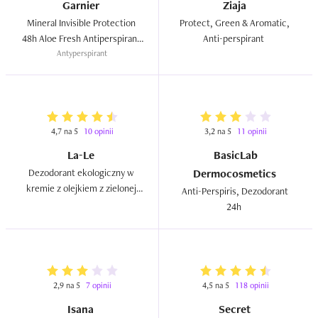
Garnier
Ziaja
Mineral Invisible Protection 
Protect, Green & Aromatic, 
48h Aloe Fresh Antiperspirant 
Anti-perspirant  
Antyperspirant
Roll-on  
4,7 na 5
10 opinii
3,2 na 5
11 opinii
La-Le
BasicLab
Dezodorant ekologiczny w 
Dermocosmetics
kremie z olejkiem z zielonej 
Anti-Perspiris, Dezodorant 
herbaty  
24h  
2,9 na 5
7 opinii
4,5 na 5
118 opinii
Isana
Secret