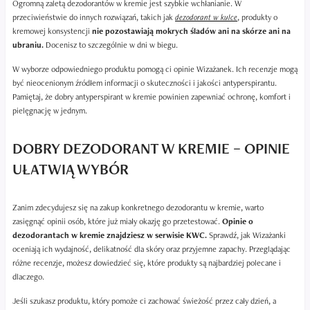
Ogromną zaletą dezodorantów w kremie jest szybkie wchłanianie. W
przeciwieństwie do innych rozwiązań, takich jak
dezodorant w kulce
, produkty o
kremowej konsystencji
nie pozostawiają mokrych śladów ani na skórze ani na
ubraniu.
Docenisz to szczególnie w dni w biegu.
W wyborze odpowiedniego produktu pomogą ci opinie Wizażanek. Ich recenzje mogą
być nieocenionym źródłem informacji o skuteczności i jakości antyperspirantu.
Pamiętaj, że dobry antyperspirant w kremie powinien zapewniać ochronę, komfort i
pielęgnację w jednym.
DOBRY DEZODORANT W KREMIE – OPINIE
UŁATWIĄ WYBÓR
Zanim zdecydujesz się na zakup konkretnego dezodorantu w kremie, warto
zasięgnąć opinii osób, które już miały okazję go przetestować.
Opinie o
dezodorantach w kremie znajdziesz w serwisie KWC.
Sprawdź, jak Wizażanki
oceniają ich wydajność, delikatność dla skóry oraz przyjemne zapachy. Przeglądając
różne recenzje, możesz dowiedzieć się, które produkty są najbardziej polecane i
dlaczego.
Jeśli szukasz produktu, który pomoże ci zachować świeżość przez cały dzień, a