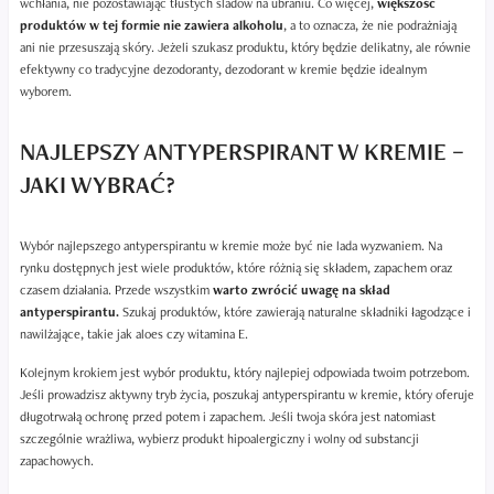
wchłania, nie pozostawiając tłustych śladów na ubraniu. Co więcej,
większość
produktów w tej formie nie zawiera alkoholu
, a to oznacza, że nie podrażniają
ani nie przesuszają skóry. Jeżeli szukasz produktu, który będzie delikatny, ale równie
efektywny co tradycyjne dezodoranty, dezodorant w kremie będzie idealnym
wyborem.
NAJLEPSZY ANTYPERSPIRANT W KREMIE –
JAKI WYBRAĆ?
Wybór najlepszego antyperspirantu w kremie może być nie lada wyzwaniem. Na
rynku dostępnych jest wiele produktów, które różnią się składem, zapachem oraz
czasem działania. Przede wszystkim
warto zwrócić uwagę na skład
antyperspirantu.
Szukaj produktów, które zawierają naturalne składniki łagodzące i
nawilżające, takie jak aloes czy witamina E.
Kolejnym krokiem jest wybór produktu, który najlepiej odpowiada twoim potrzebom.
Jeśli prowadzisz aktywny tryb życia, poszukaj antyperspirantu w kremie, który oferuje
długotrwałą ochronę przed potem i zapachem. Jeśli twoja skóra jest natomiast
szczególnie wrażliwa, wybierz produkt hipoalergiczny i wolny od substancji
zapachowych.