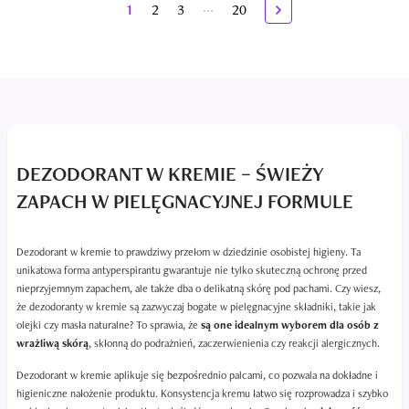
...
1
2
3
20
DEZODORANT W KREMIE – ŚWIEŻY
ZAPACH W PIELĘGNACYJNEJ FORMULE
Dezodorant w kremie to prawdziwy przełom w dziedzinie osobistej higieny. Ta
unikatowa forma antyperspirantu gwarantuje nie tylko skuteczną ochronę przed
nieprzyjemnym zapachem, ale także dba o delikatną skórę pod pachami. Czy wiesz,
że dezodoranty w kremie są zazwyczaj bogate w pielęgnacyjne składniki, takie jak
olejki czy masła naturalne? To sprawia, że
są one idealnym wyborem dla osób z
wrażliwą skórą
, skłonną do podrażnień, zaczerwienienia czy reakcji alergicznych.
Dezodorant w kremie aplikuje się bezpośrednio palcami, co pozwala na dokładne i
higieniczne nałożenie produktu. Konsystencja kremu łatwo się rozprowadza i szybko