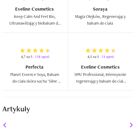
Eveline Cosmetics
Soraya
Keep Calm And Feel Bio, 
Magia Olejków, Regenerujący 
Ultranawilżający biobalsam do 
balsam do ciała  
ciała `Olejek konopny, yuzu i 
olejek z baobabu`  
4,7 na 5
118 opinii
4,5 na 5
13 opinii
Perfecta
Eveline Cosmetics
Planet Essence Soya, Balsam 
SPA! Professional, Intensywnie 
do ciała skóra sucha 'Silne 
regenerujący balsam do ciała 
odżywienie'  
`Trawa cytrynowa`  
Artykuły