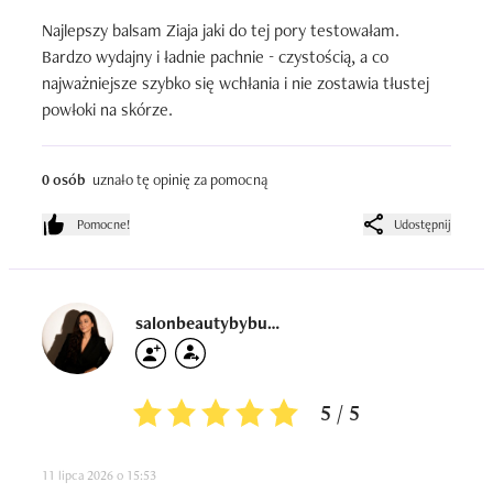
Najlepszy balsam Ziaja jaki do tej pory testowałam. 
Bardzo wydajny i ładnie pachnie - czystością, a co 
najważniejsze szybko się wchłania i nie zostawia tłustej 
powłoki na skórze.
0 osób
uznało tę opinię za pomocną
Pomocne!
Udostępnij
salonbeautybybunny
5 / 5
11 lipca 2026 o 15:53