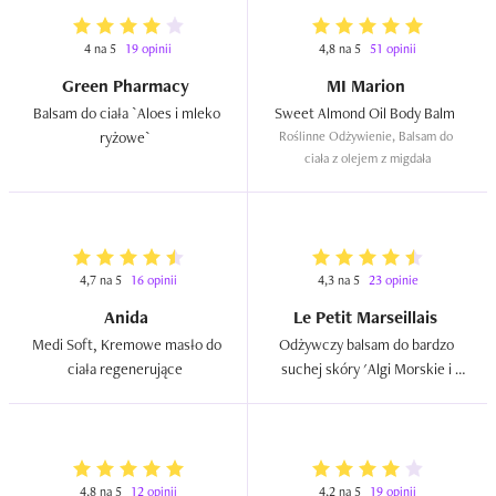
4 na 5
19 opinii
4,8 na 5
51 opinii
Green Pharmacy
MI Marion
Balsam do ciała `Aloes i mleko 
Sweet Almond Oil Body Balm  
ryżowe`  
Roślinne Odżywienie, Balsam do 
ciała z olejem z migdała
4,7 na 5
16 opinii
4,3 na 5
23 opinie
Anida
Le Petit Marseillais
Medi Soft, Kremowe masło do 
Odżywczy balsam do bardzo 
ciała regenerujące  
suchej skóry 'Algi Morskie i 
Oligoelementy'  
4,8 na 5
12 opinii
4,2 na 5
19 opinii