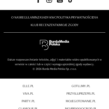
O NAS
REGULAMIN
ZASADY KWC
POLITYKA PRYWATNOŚCI
DSA
KLUB RECENZENTKI
MOJE ZGODY
Dalsze rozpowszechnianie tekstów, zdjęć i materiałów wideo opublikowanych w
serwisie w całości lub w części wymaga uprzedniej zgody wydawcy.
© 2026 Burda Media Polska Sp. z o.o.
ELLE.PL
GOTUJMY.PL
VIVA.PL
PRZYSLIJPRZEPIS.PL
PARTY.PL
MOJEGOTOWANIE.PL
GLAMOUR.PL
MOJPIEKNYOGROD.PL