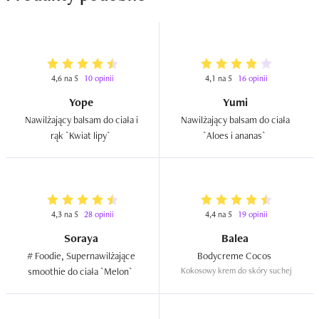
4,6 na 5
10 opinii
4,1 na 5
16 opinii
Yope
Yumi
Nawilżający balsam do ciała i 
Nawilżający balsam do ciała 
rąk `Kwiat lipy`  
`Aloes i ananas`  
4,3 na 5
28 opinii
4,4 na 5
19 opinii
Soraya
Balea
# Foodie, Supernawilżające 
Bodycreme Cocos  
smoothie do ciała `Melon`  
Kokosowy krem do skóry suchej