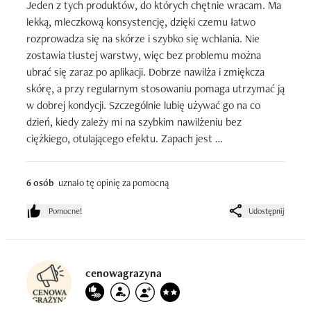
Jeden z tych produktów, do których chętnie wracam. Ma 
lekką, mleczkową konsystencję, dzięki czemu łatwo 
rozprowadza się na skórze i szybko się wchłania. Nie 
zostawia tłustej warstwy, więc bez problemu można 
ubrać się zaraz po aplikacji. Dobrze nawilża i zmiękcza 
skórę, a przy regularnym stosowaniu pomaga utrzymać ją 
w dobrej kondycji. Szczególnie lubię używać go na co 
dzień, kiedy zależy mi na szybkim nawilżeniu bez 
ciężkiego, otulającego efektu. Zapach jest 
charakterystyczny dla serii Kozie Mleko delikatny, 
kremowy i przyjemny. To może nie jest najbardziej 
6 osób
uznało tę opinię za pomocną
odżywczy balsam, jaki miałam, ale jako lekki produkt do 
codziennej pielęgnacji sprawdza się naprawdę dobrze i ma 
Pomocne!
Udostępnij
bardzo korzystny stosunek jakości do ceny.
cenowagrazyna