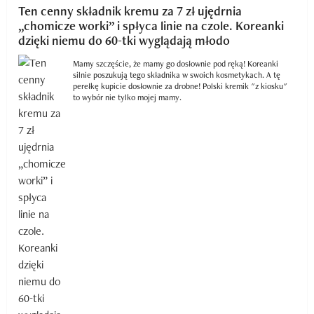
Ten cenny składnik kremu za 7 zł ujędrnia
„chomicze worki” i spłyca linie na czole. Koreanki
dzięki niemu do 60-tki wyglądają młodo
Mamy szczęście, że mamy go dosłownie pod ręką! Koreanki
silnie poszukują tego składnika w swoich kosmetykach. A tę
perełkę kupicie dosłownie za drobne! Polski kremik "z kiosku"
to wybór nie tylko mojej mamy.