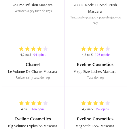
Volume Infusion Mascara  
2000 Calorie Curved Brush 
Wzmacniający tusz do rzęs
Mascara  
Tusz podkręcająco - pogrubiający do 
rzęs
4,2 na 5
94 opinie
4,2 na 5
193 opinie
Chanel
Eveline Cosmetics
Le Volume De Chanel Mascara  
Mega Size Lashes Mascara  
Uniwersalny tusz do rzęs
Tusz do rzęs
4 na 5
166 opinii
4,2 na 5
157 opinii
Eveline Cosmetics
Eveline Cosmetics
Big Volume Explosion Mascara  
Magnetic Look Mascara  