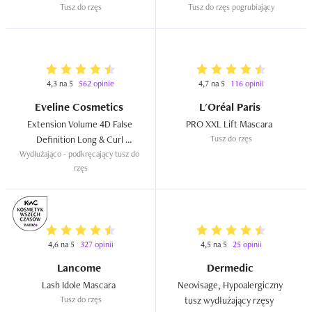
Tusz do rzęs
Tusz do rzęs pogrubiający
4,3 na 5
562 opinie
4,7 na 5
116 opinii
Eveline Cosmetics
L'Oréal Paris
Extension Volume 4D False 
PRO XXL Lift Mascara  
Definition Long & Curl 
Tusz do rzęs
Wydłużająco - podkręcający tusz do 
Mascara  
rzęs
4,6 na 5
327 opinii
4,5 na 5
25 opinii
Lancome
Dermedic
Lash Idole Mascara  
Neovisage, Hypoalergiczny 
Tusz do rzęs
tusz wydłużający rzęsy  