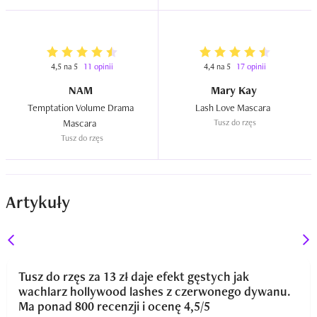
4,5 na 5
11 opinii
4,4 na 5
17 opinii
NAM
Mary Kay
Temptation Volume Drama 
Lash Love Mascara  
Mascara  
Tusz do rzęs
Tusz do rzęs
Artykuły
Tusz do rzęs za 13 zł daje efekt gęstych jak
wachlarz hollywood lashes z czerwonego dywanu.
Ma ponad 800 recenzji i ocenę 4,5/5