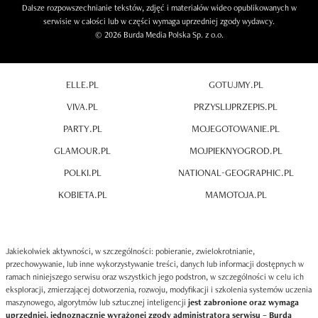
Dalsze rozpowszechnianie tekstów, zdjęć i materiałów wideo opublikowanych w
serwisie w całości lub w części wymaga uprzedniej zgody wydawcy.
© 2026 Burda Media Polska Sp. z o.o.
ELLE.PL
GOTUJMY.PL
VIVA.PL
PRZYSLIJPRZEPIS.PL
PARTY.PL
MOJEGOTOWANIE.PL
GLAMOUR.PL
MOJPIEKNYOGROD.PL
POLKI.PL
NATIONAL-GEOGRAPHIC.PL
KOBIETA.PL
MAMOTOJA.PL
Jakiekolwiek aktywności, w szczególności: pobieranie, zwielokrotnianie,
przechowywanie, lub inne wykorzystywanie treści, danych lub informacji dostępnych w
ramach niniejszego serwisu oraz wszystkich jego podstron, w szczególności w celu ich
eksploracji, zmierzającej dotworzenia, rozwoju, modyfikacji i szkolenia systemów uczenia
maszynowego, algorytmów lub sztucznej inteligencji
jest zabronione oraz wymaga
uprzedniej, jednoznacznie wyrażonej zgody administratora serwisu – Burda