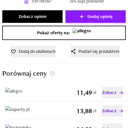
339 Hitów!
76% kupi ponownie
Zobacz opinie
Dodaj opinię
Pokaż ofertę na:
Dodaj do ulubionych
Podziel się produktem
Porównaj ceny
11,49
zł
Zobacz
13,88
zł
Zobacz