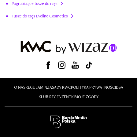
Pogrubiające tusze do rzęs
Tusze do rzęs Eveline Cosmetics
O NAS
REGULAMIN
ZASADY KWC
POLITYKA PRYWATNOŚCI
DSA
KLUB RECENZENTKI
MOJE ZGODY