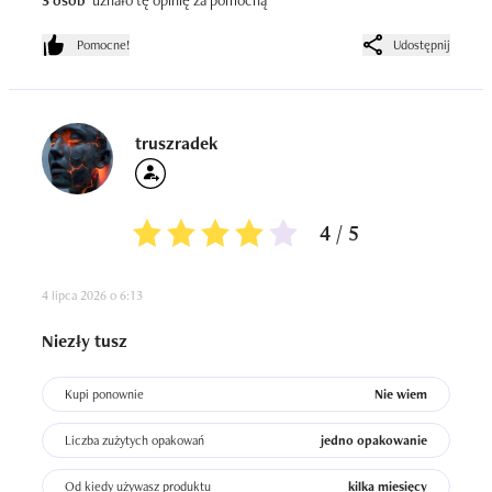
3 osób
uznało tę opinię za pomocną
Pomocne!
Udostępnij
truszradek
4 / 5
4 lipca 2026 o 6:13
Niezły tusz
Kupi ponownie
Nie wiem
Liczba zużytych opakowań
jedno opakowanie
Od kiedy używasz produktu
kilka miesięcy