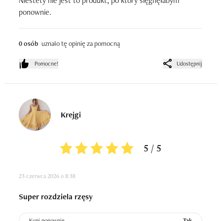
Niestety nie jest to produkt, po który sięgnęłabym 
ponownie.
0 osób
uznało tę opinię za pomocną
Pomocne!
Udostępnij
Krejgi
5 / 5
23 czerwca 2026 o 8:38
Super rozdziela rzęsy
Kupi ponownie
Tak