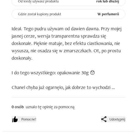
Od kiedy używasz produktu
rok lub dłużej
Gdzie został kupiony produkt
W perfumerii
Ideał. Tego pudru używam od dawien dawna. Przy mojej 
jasnej cerze, wersja transparentna sprawdza się 
doskonale. Pięknie matuje, bez efektu ciastkowania, nie 
wysusza, nie osadza się w zmarszczkach. Ot, po prostu 
doskonały.

I do tego wszystkiego: opakowanie 30g 😯

Chanel chyba już ogarnęło, jak dobrze to wychodzi 
cenowo, i mam wrażenie, że wycofują go na rzecz 
znacznie mniejszego opakowania dla tej samej formuły. 
0 osób
uznało tę opinię za pomocną
Oczywiście proponują znacznie wyższą cenę za owy 
naparstek 😏 

Pomocne!
Udostępnij
Kupujcie, póki jeszcze jest na półkach 🖤