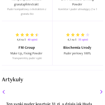
granatapfelextrakt  
Powder  
Puder kompaktowy z ekstraktem z 
Korektor i puder utrwalający 2 w 1
granatu bio
4,4 na 5
40 opinii
4,1 na 5
35 opinii
FM Group
Biochemia Urody
Make Up, Fixing Powder  
Puder perłowy 100%  
Transparentny puder sypki
Artykuły
Ten sypki puder kosztuje 31 zł, a działa jak Huda