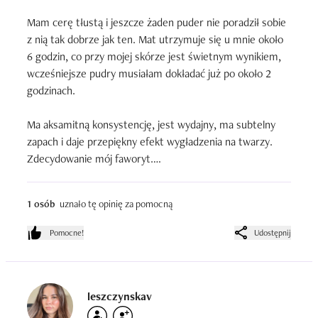
Mam cerę tłustą i jeszcze żaden puder nie poradził sobie 
z nią tak dobrze jak ten. Mat utrzymuje się u mnie około 
6 godzin, co przy mojej skórze jest świetnym wynikiem, 
wcześniejsze pudry musiałam dokładać już po około 2 
godzinach.

Ma aksamitną konsystencję, jest wydajny, ma subtelny 
zapach i daje przepiękny efekt wygładzenia na twarzy. 
Zdecydowanie mój faworyt.

Jego pojemność to aż 30 g, co w stosunku do ceny jest 
1 osób
uznało tę opinię za pomocną
świetnym wynikiem.
Pomocne!
Udostępnij
leszczynskav