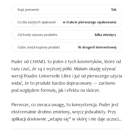
Kupi ponownie
Tak
Liczba zużytych opakowań
w trakcie pierwszego opakowania
Od kiedy używasz produktu
kilka miesięcy
Gdzie został kupiony produkt
W drogerii internetowej
Puder od CHANEL to jeden z tych kosmetyków, które od 
razu czuć, że są z wyższej półki. Miałam okazję używać 
wersji Poudre Universelle Libre i już od pierwszego użycia 
widać, że to produkt bardzo dopracowany — zarówno 
pod względem formuły, jak i efektu na skórze.

Pierwsze, co zwraca uwagę, to konsystencja. Puder jest 
ekstremalnie drobno zmielony, wręcz jedwabisty. Przy 
aplikacji dosłownie „wtapia się” w skórę i nie daje uczucia 
suchości ani ciężkości. Producent opisuje go jako 
ultralekki i wygładzający — i faktycznie tak jest, bo na 