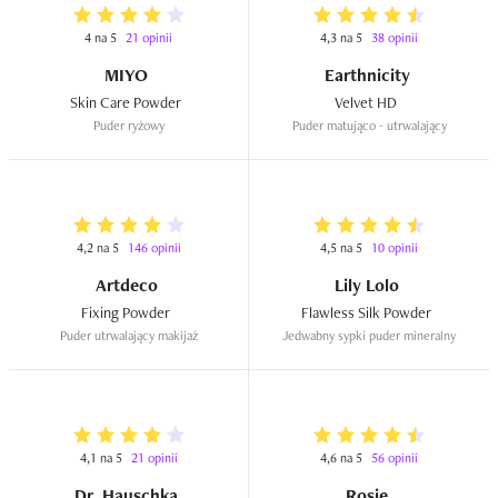
4 na 5
21 opinii
4,3 na 5
38 opinii
MIYO
Earthnicity
Skin Care Powder  
Velvet HD  
Puder ryżowy
Puder matująco - utrwalający
4,2 na 5
146 opinii
4,5 na 5
10 opinii
Artdeco
Lily Lolo
Fixing Powder  
Flawless Silk Powder  
Puder utrwalający makijaż
Jedwabny sypki puder mineralny
4,1 na 5
21 opinii
4,6 na 5
56 opinii
Dr. Hauschka
Rosie