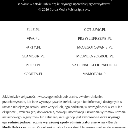
serwisie w całości lub w części wymaga uprzedniej zgody wydawcy.
© 2026 Burda Media Polska Sp. z o.o.
ELLE.PL
GOTUJMY.PL
VIVA.PL
PRZYSLIJPRZEPIS.PL
PARTY.PL
MOJEGOTOWANIE.PL
GLAMOUR.PL
MOJPIEKNYOGROD.PL
POLKI.PL
NATIONAL-GEOGRAPHIC.PL
KOBIETA.PL
MAMOTOJA.PL
Jakiekolwiek aktywności, w szczególności: pobieranie, zwielokrotnianie,
przechowywanie, lub inne wykorzystywanie treści, danych lub informacji dostępnych w
ramach niniejszego serwisu oraz wszystkich jego podstron, w szczególności w celu ich
eksploracji, zmierzającej dotworzenia, rozwoju, modyfikacji i szkolenia systemów uczenia
maszynowego, algorytmów lub sztucznej inteligencji
jest zabronione oraz wymaga
uprzedniej, jednoznacznie wyrażonej zgody administratora serwisu – Burda
Media Polska sp. z o.o
. Obowiązek uzyskania wyraźnej i jednoznacznej zgody wymagany