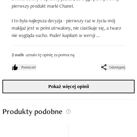
pierwszy produkt marki Chanel. 

I to była najlepsza decyzja - pierwszy raz w życiu mój 
makijaż jest w pełni utrwalony, nie ciastkuje się, a twarz 
nie wygląda sucho. Puder kupiłam w wersji 
transparentnej - mocno zmielona formuła oraz piękny 
zapach sprawiają, że aplikacja produktu jest 
2 osób
uznało tę opinię za pomocną
przyjemnością. 

Pomocne!
Udostępnij
Za mniej niż 300 zł otrzymujemy 30 g produktu - obecnie, 
używam pudru od ponad 6 miesięcy praktycznie każdego 
Pokaż więcej opinii
dnia (latem było to oczywiście znacznie rzadziej) i póki co, 
nie zużyłam nawet połowy opakowania. A pudru używam 
dosyć sporo, ponieważ zazwyczaj makijaż robię na około 
10-12h, które spędzam poza domem :)
Produkty podobne