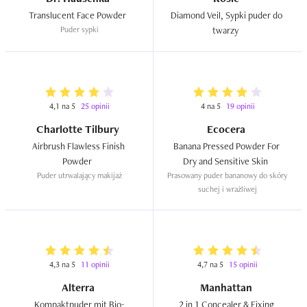
Translucent Face Powder  
Diamond Veil, Sypki puder do 
Puder sypki
twarzy  
4,1 na 5
25 opinii
4 na 5
19 opinii
Charlotte Tilbury
Ecocera
Airbrush Flawless Finish 
Banana Pressed Powder For 
Powder  
Dry and Sensitive Skin  
Puder utrwalający makijaż
Prasowany puder bananowy do skóry 
suchej i wrażliwej
4,3 na 5
11 opinii
4,7 na 5
15 opinii
Alterra
Manhattan
Kompaktpuder mit Bio-
2 in 1 Concealer & Fixing 