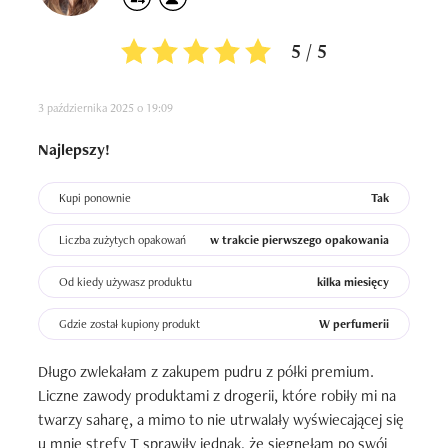
5 / 5
3 października 2025 o 19:09
Najlepszy!
Kupi ponownie
Tak
Liczba zużytych opakowań
w trakcie pierwszego opakowania
Od kiedy używasz produktu
kilka miesięcy
Gdzie został kupiony produkt
W perfumerii
Długo zwlekałam z zakupem pudru z półki premium. 
Liczne zawody produktami z drogerii, które robiły mi na 
twarzy saharę, a mimo to nie utrwalały wyświecającej się 
u mnie strefy T sprawiły jednak, że sięgnęłam po swój 