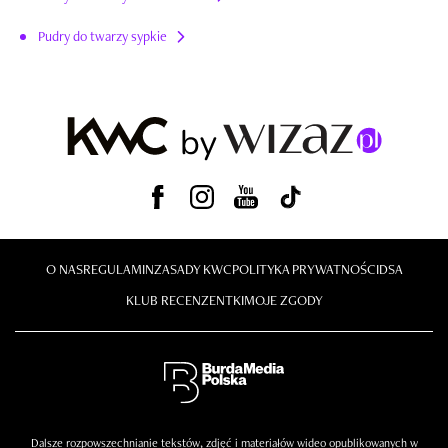
Pudry do twarzy sypkie
O NAS
REGULAMIN
ZASADY KWC
POLITYKA PRYWATNOŚCI
DSA
KLUB RECENZENTKI
MOJE ZGODY
Dalsze rozpowszechnianie tekstów, zdjęć i materiałów wideo opublikowanych w