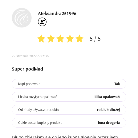
będziecie wygląd zdrowo i pięknie, polecam z całego 
serca!
Aleksandra251996
5 / 5
27 stycznia 2022 o 22:36
Super podkład
Kupi ponownie
Tak
Liczba zużytych opakowań
kilka opakowań
Od kiedy używasz produktu
rok lub dłużej
Gdzie został kupiony produkt
Inna drogeria
Długo zbierałam się do jego kupna głownie przez jego 