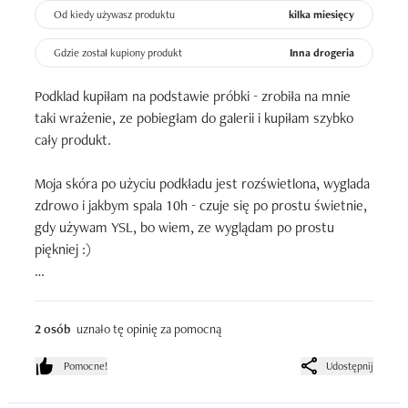
Od kiedy używasz produktu
kilka miesięcy
Gdzie został kupiony produkt
Inna drogeria
Podklad kupiłam na podstawie próbki - zrobiła na mnie 
taki wrażenie, ze pobiegłam do galerii i kupiłam szybko 
cały produkt.

Moja skóra po użyciu podkładu jest rozświetlona, wyglada 
zdrowo i jakbym spala 10h - czuje się po prostu świetnie, 
gdy używam YSL, bo wiem, ze wyglądam po prostu 
piękniej :)

Produkt szybko się wchłania, nie robi smug, pachnie 
świeżo, trzyma się cały dzień <3

2 osób
uznało tę opinię za pomocną
Opakowanie jest piękne - ciężkie szkło i złote elementy, 
Pomocne!
Udostępnij
minimalistyczny design - uważam, ze każda kobieta 
powinna spróbować tego podkładu, bo sprawi on, ze 