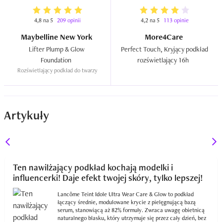
4,8 na 5
209 opinii
4,2 na 5
113 opinie
Maybelline New York
More4Care
Lifter Plump & Glow 
Perfect Touch, Kryjący podkład 
Foundation  
rozświetlający 16h  
Rozświetlający podkład do twarzy
Artykuły
Ten nawilżający podkład kochają modelki i
influencerki! Daje efekt twojej skóry, tylko lepszej!
Lancôme Teint Idole Ultra Wear Care & Glow to podkład
łączący średnie, modulowane krycie z pielęgnującą bazą
serum, stanowiącą aż 82% formuły. Zwraca uwagę obietnicą
naturalnego blasku, który utrzymuje się przez cały dzień, bez