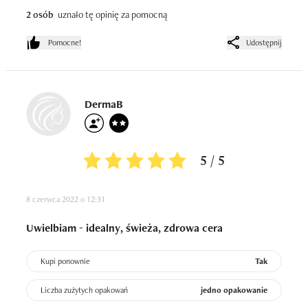
Bardzo dobrze wyrównuje koloryt skóry i dopasowuje się 
2 osób
uznało tę opinię za pomocną
do niej, pięknie się z nią stapia. Współgra z moimi 
ulubionymi kremami oraz pudrami czy bronzerami.  Jest 
Pomocne!
Udostępnij
trwały, nie ściera się w ciągu dnia. 

Buźka wygląda młodo, zdrowo i promiennie. 

DermaB
Kocham!
5 / 5
8 czerwca 2022 o 12:31
Uwielbiam - idealny, świeża, zdrowa cera
Kupi ponownie
Tak
Liczba zużytych opakowań
jedno opakowanie