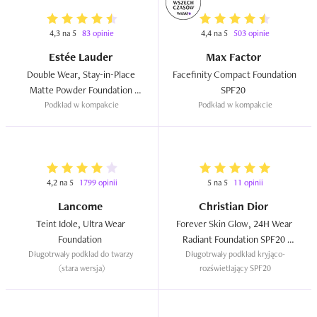
4,3 na 5
83 opinie
4,4 na 5
503 opinie
Estée Lauder
Max Factor
Double Wear, Stay-in-Place 
Facefinity Compact Foundation 
Matte Powder Foundation 
SPF20  
Podkład w kompakcie
SPF10  
Podkład w kompakcie
4,2 na 5
1799 opinii
5 na 5
11 opinii
Lancome
Christian Dior
Teint Idole, Ultra Wear 
Forever Skin Glow, 24H Wear 
Foundation  
Radiant Foundation SPF20 
Długotrwały podkład do twarzy 
Długotrwały podkład kryjąco-
PA+++  
(stara wersja)
rozświetlający SPF20