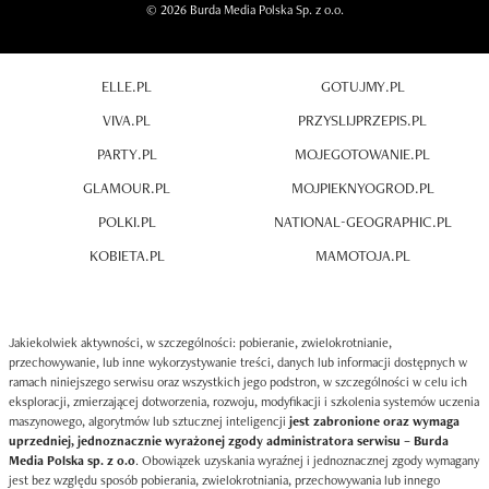
© 2026 Burda Media Polska Sp. z o.o.
ELLE.PL
GOTUJMY.PL
VIVA.PL
PRZYSLIJPRZEPIS.PL
PARTY.PL
MOJEGOTOWANIE.PL
GLAMOUR.PL
MOJPIEKNYOGROD.PL
POLKI.PL
NATIONAL-GEOGRAPHIC.PL
KOBIETA.PL
MAMOTOJA.PL
Jakiekolwiek aktywności, w szczególności: pobieranie, zwielokrotnianie,
przechowywanie, lub inne wykorzystywanie treści, danych lub informacji dostępnych w
ramach niniejszego serwisu oraz wszystkich jego podstron, w szczególności w celu ich
eksploracji, zmierzającej dotworzenia, rozwoju, modyfikacji i szkolenia systemów uczenia
maszynowego, algorytmów lub sztucznej inteligencji
jest zabronione oraz wymaga
uprzedniej, jednoznacznie wyrażonej zgody administratora serwisu – Burda
Media Polska sp. z o.o
. Obowiązek uzyskania wyraźnej i jednoznacznej zgody wymagany
jest bez względu sposób pobierania, zwielokrotniania, przechowywania lub innego