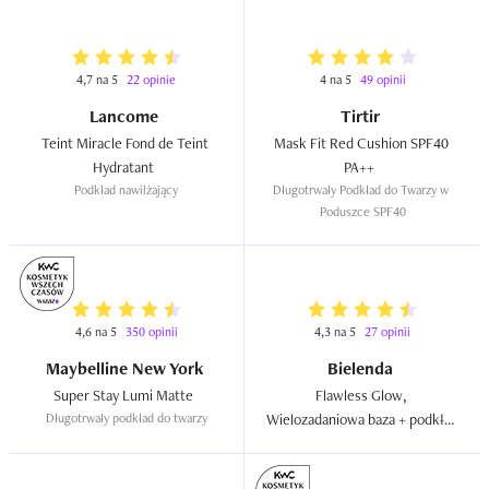
4,7 na 5
22 opinie
4 na 5
49 opinii
Lancome
Tirtir
Teint Miracle Fond de Teint 
Mask Fit Red Cushion SPF40 
Hydratant  
PA++  
Podkład nawilżający
Długotrwały Podkład do Twarzy w 
Poduszce SPF40
4,6 na 5
350 opinii
4,3 na 5
27 opinii
Maybelline New York
Bielenda
Super Stay Lumi Matte  
Flawless Glow, 
Długotrwały podkład do twarzy
Wielozadaniowa baza + podkład 
rozświetlająca  