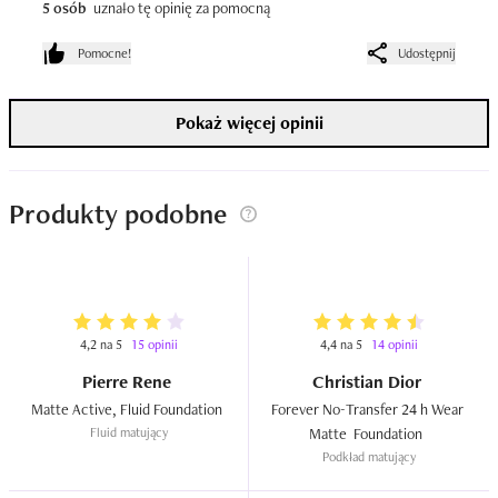
5 osób
uznało tę opinię za pomocną
Pomocne!
Udostępnij
Pokaż więcej opinii
Produkty podobne
4,2 na 5
15 opinii
4,4 na 5
14 opinii
Pierre Rene
Christian Dior
Matte Active, Fluid Foundation  
Forever No-Transfer 24 h Wear 
Fluid matujący
Matte  Foundation  
Podkład matujący