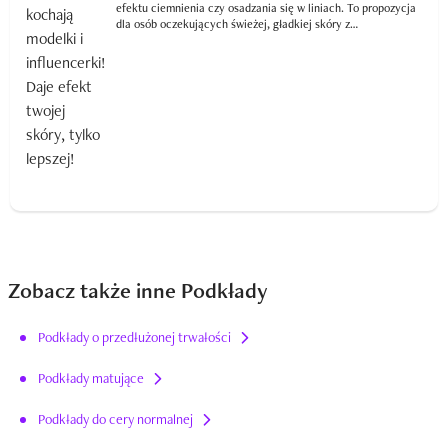
efektu ciemnienia czy osadzania się w liniach. To propozycja
dla osób oczekujących świeżej, gładkiej skóry z
równomiernym kolorytem – szczególnie wtedy, gdy makijaż
ma wyglądać lekko, ale pozostawać stabilny.
Zobacz także inne Podkłady
Podkłady o przedłużonej trwałości
Podkłady matujące
Podkłady do cery normalnej