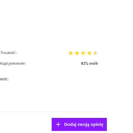
Trwałość:
Kupi ponownie:
82% osób
awie:
Dodaj swoją opinię