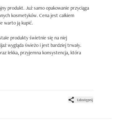
ny produkt. Już samo opakowanie przyciąga 
innych kosmetyków. Cena jest całkiem 
 warto ją kupić.

tałe produkty świetnie się na niej 
jaż wygląda świeżo i jest bardziej trwały. 
az lekka, przyjemna konsystencja, która 
można znaleźć w wielu drogeriach, więc nie 
, który dobrze spełnia swoje zadanie i jest 
promocyjnej cenie.
Udostępnij