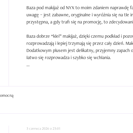
Baza pod makijaż od NYX to moim zdaniem naprawdę faj
uwagę – jest zabawne, oryginalne i wyróżnia się na tle 
przystępna, a gdy trafi się na promocję, to zdecydowanie
Baza dobrze “klei” makijaż, dzięki czemu podkład i pozos
rozprowadzają i lepiej trzymają się przez cały dzień. Maki
Dodatkowym plusem jest delikatny, przyjemny zapach or
łatwo się rozprowadza i szybko się wchłania.

Dużą zaletą jest także dostępność – bazę bez problemu 
trzeba jej długo szukać. Ogólnie to bardzo udany produkt
wart wypróbowania, zwłaszcza jeśli uda się go kupić w 
 pomocną
3 czerwca 2026 o 23:01