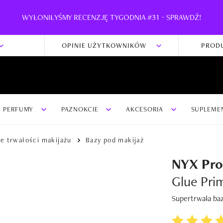
WYŁONIŁYŚMY RECENZJĘ TYGODNIA #31 - SPRAWDŹ!
OPINIE UŻYTKOWNIKÓW
PROD
PERFUMY
PAZNOKCIE
AKCESORIA
SUPLEME
e trwałości makijażu
Bazy pod makijaż
NYX Pro
Glue Pri
Supertrwała baz