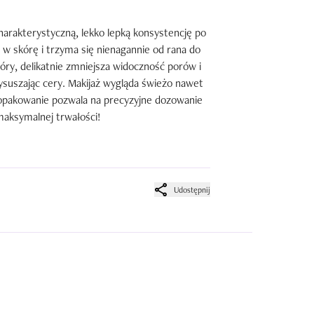
arakterystyczną, lekko lepką konsystencję po 
w skórę i trzyma się nienagannie od rana do 
ry, delikatnie zmniejsza widoczność porów i 
ysuszając cery. Makijaż wygląda świeżo nawet 
 opakowanie pozwala na precyzyjne dozowanie 
aksymalnej trwałości!
Udostępnij