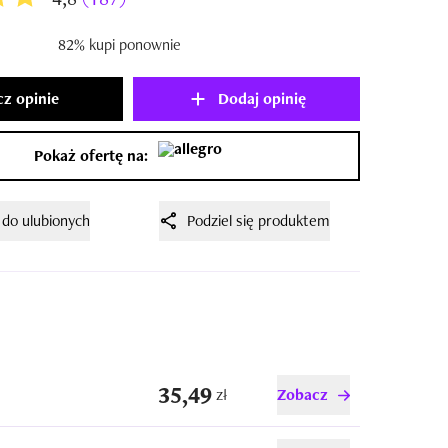
82% kupi ponownie
z opinie
Dodaj opinię
Pokaż ofertę na:
 do ulubionych
Podziel się produktem
35,49
zł
Zobacz