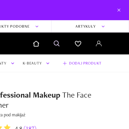
UKTY PODOBNE
ARTYKUŁY
NTY
K-BEAUTY
DODAJ PRODUKT
fessional Makeup
The Face
mer
a pod makijaż
4,8
(187)