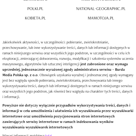
POLKI.PL
NATIONAL-GEOGRAPHIC.PL
KOBIETA.PL
MAMOTOJA.PL
Jakiekolwiek aktywności, w szczególności: pobieranie, zwielokrotnianie,
przechowywanie, lub inne wykorzystywanie treści, danych lub informacji dostępnych w
ramach niniejszego serwisu oraz wszystkich jego podstron, w szczególności w celu ich
eksploracji, zmierzającej dotworzenia, rozwoju, modyfikacji i szkolenia systemów uczenia
maszynowego, algorytmów lub sztucznej inteligencji
jest zabronione oraz wymaga
uprzedniej, jednoznacznie wyrażonej zgody administratora serwisu – Burda
Media Polska sp. z o.o
. Obowiązek uzyskania wyraźnej i jednoznacznej zgody wymagany
jest bez względu sposób pobierania, zwielokrotniania, przechowywania lub innego
wykorzystywania treści, danych lub informacji dostępnych w ramach niniejszego serwisu
oraz wszystkich jego podstron, jak również bez względu na charakter tych treści, danych
i informacji.
Powyższe nie dotyczy wyłącznie przypadków wykorzystywania treści, danych i
informacji w celu umożliwienia i ułatwienia ich wyszukiwania przez wyszukiwarki
internetowe oraz umożliwienia pozycjonowania stron internetowych
zawierających serwisy internetowe w ramach indeksowania wyników
wyszukiwania wyszukiwarek internetowych
Więcej informacji znajdziesz
tutaj
.