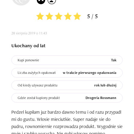
5 / 5
28 sierpnia 2019 o 11:43
Ukochany od lat
Kupi ponownie
Tak
Liczba zużytych opakowań
w trakcie pierwszego opakowania
Od kiedy używasz produktu
rok lub dłużej
Gdzie został kupiony produkt
Drogeria Rossmann
Pedzel kupilam juz bardzo dawno temu i od razu przypadl 
mi do gustu. Wlosie mieciutkie. Super nadaje sie do 
pudru, rownomiernie rozprowadza produkt. Wygodnie sie 
myje i szybko wysycha. Nie gubi wlosow pomimo 