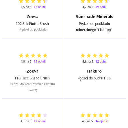
4,5 na 5
13 opinii
4,7 na 5
49 opinii
Zoeva
Sunshade Minerals
102 Silk Finish Brush  
Pędzel do podkładu 
Pędzel do podkładu
mineralnego 'Flat Top'  
4,8 na 5
15 opinii
4,9 na 5
12 opinii
Zoeva
Hakuro
110 Face Shape Brush  
Pędzel do pudru H56  
Pędzel do konturowania kształtu 
twarzy
4,1 na 5
12 opinii
4,8 na 5
34 opinie