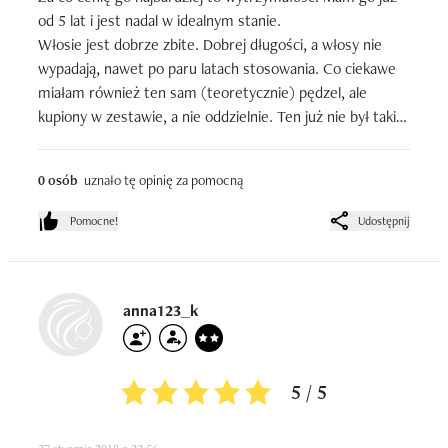
od 5 lat i jest nadal w idealnym stanie.

Włosie jest dobrze zbite. Dobrej długości, a włosy nie 
wypadają, nawet po paru latach stosowania. Co ciekawe 
miałam również ten sam (teoretycznie) pędzel, ale 
kupiony w zestawie, a nie oddzielnie. Ten już nie był taki 
sam. Rączka była dużo lżejsza, przez co źle mi się go 
aplikowało.

0 osób
uznało tę opinię za pomocną
Ten rączkę ma dosyć grubą, co moim zdaniem sprawia, 
że puder aplikuje się lepiej. Ma się większą kontrolę nad 
Pomocne!
Udostępnij
pędzlem i lepiej się go trzyma.

Sumując jest to bardzo dobry pędzel, powiedziałabym, że 
jeden z najlepszych do pudru jakie miałam. Za swoją 
anna123_k
wytrzymałość cenię go nad wszystkie inne dlatego nadal 
do niego wracam, mimo że mam już w swojej kolekcji 
inne, lepsze.
5 / 5