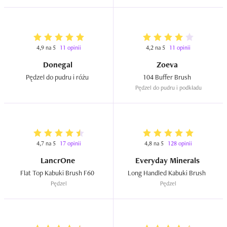
4,9 na 5
11 opinii
4,2 na 5
11 opinii
Donegal
Zoeva
Pędzel do pudru i różu  
104 Buffer Brush  
Pędzel do pudru i podkładu
4,7 na 5
17 opinii
4,8 na 5
128 opinii
LancrOne
Everyday Minerals
Flat Top Kabuki Brush F60  
Long Handled Kabuki Brush  
Pędzel
Pędzel