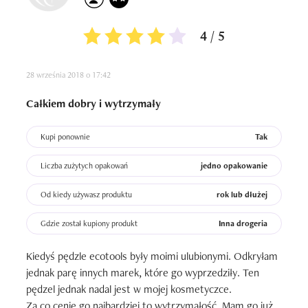
4 / 5
28 września 2018 o 17:42
Całkiem dobry i wytrzymały
Kupi ponownie
Tak
Liczba zużytych opakowań
jedno opakowanie
Od kiedy używasz produktu
rok lub dłużej
Gdzie został kupiony produkt
Inna drogeria
Kiedyś pędzle ecotools były moimi ulubionymi. Odkryłam 
jednak parę innych marek, które go wyprzedziły. Ten 
pędzel jednak nadal jest w mojej kosmetyczce. 

Za co cenię go najbardziej to wytrzymałość. Mam go już 