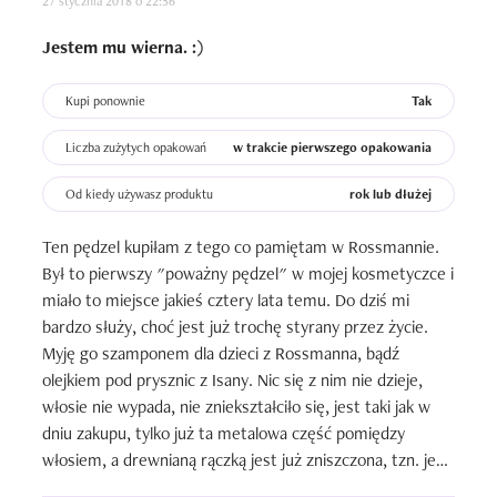
27 stycznia 2018 o 22:56
Jestem mu wierna. :)
Kupi ponownie
Tak
Liczba zużytych opakowań
w trakcie pierwszego opakowania
Od kiedy używasz produktu
rok lub dłużej
Ten pędzel kupiłam z tego co pamiętam w Rossmannie. 
Był to pierwszy "poważny pędzel" w mojej kosmetyczce i 
miało to miejsce jakieś cztery lata temu. Do dziś mi 
bardzo służy, choć jest już trochę styrany przez życie. 
Myję go szamponem dla dzieci z Rossmanna, bądź 
olejkiem pod prysznic z Isany. Nic się z nim nie dzieje, 
włosie nie wypada, nie zniekształciło się, jest taki jak w 
dniu zakupu, tylko już ta metalowa część pomiędzy 
włosiem, a drewnianą rączką jest już zniszczona, tzn. jest 
już ruchoma i być może lada moment wyleci. Szkoda by 