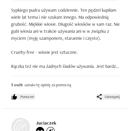
Sypkiego pudru używam codziennie. Ten pędzel kupiłam 
wiele lat temu i nie szukam innego. Ma odpowiednią 
grubość. Miękkie włosie. Długość włosków w sam raz. Nie 
gubi włosia ani w trakcie używania ani w w związku z 
myciem (myję szamponem, starannie i często).

Cruelty-free - włosie jest sztuczne. 

Rączka też nie ma żadnych śladów używania. Jest bardzo 
estetyczny.
5 osób
uznało tę opinię za pomocną
Pomocne!
Udostępnij
Juciaczek