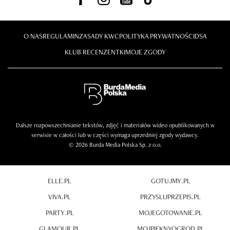
O NAS
REGULAMIN
ZASADY KWC
POLITYKA PRYWATNOŚCI
DSA
KLUB RECENZENTKI
MOJE ZGODY
Dalsze rozpowszechnianie tekstów, zdjęć i materiałów wideo opublikowanych w
serwisie w całości lub w części wymaga uprzedniej zgody wydawcy.
© 2026 Burda Media Polska Sp. z o.o.
ELLE.PL
GOTUJMY.PL
VIVA.PL
PRZYSLIJPRZEPIS.PL
PARTY.PL
MOJEGOTOWANIE.PL
GLAMOUR.PL
MOJPIEKNYOGROD.PL