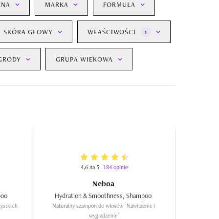
ENA
MARKA
FORMUŁA
SKÓRA GŁOWY
WŁAŚCIWOŚCI
1
GRODY
GRUPA WIEKOWA
4,6 na 5
184 opinie
Neboa
Food For Soft, Hydrating Shampoo  
Hydration & Smoothness, Shampoo  
ystkich 
Naturalny szampon do włosów `Nawilżenie i 
wygładzenie`