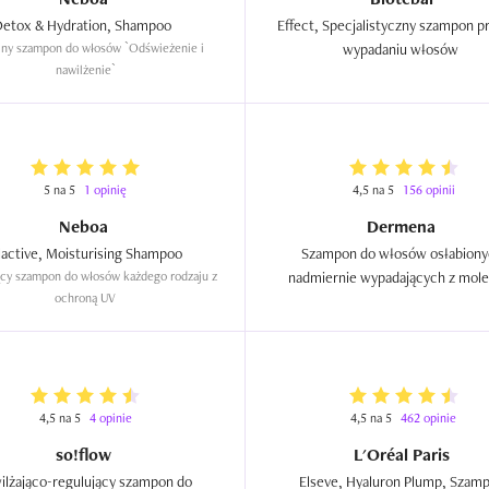
Detox & Hydration, Shampoo  
Effect, Specjalistyczny szampon p
lny szampon do włosów `Odświeżenie i 
wypadaniu włosów  
nawilżenie`
5 na 5
1 opinię
4,5 na 5
156 opinii
Neboa
Dermena
Solactive, Moisturising Shampoo  
Szampon do włosów osłabiony
ący szampon do włosów każdego rodzaju z 
nadmiernie wypadających z mole
ochroną UV
Regen7 (nowa wersja)  
4,5 na 5
4 opinie
4,5 na 5
462 opinie
so!flow
L'Oréal Paris
ilżająco-regulujący szampon do 
Elseve, Hyaluron Plump, Szamp