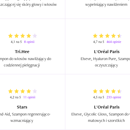
przetłuszczającej się skóry głowy i włosów  
wypełniający nawilżeniem  
4,1 na 5
8 opinii
4,7 na 5
464 opinie
Tri.Hee
L'Oréal Paris
mpon do włosów nawilżający do 
Elseve, Hyaluron Pure, Szampo
codziennej pielęgnacji  
oczyszczający  
4,2 na 5
11 opinii
4,5 na 5
233 opinie
Stars
L'Oréal Paris
nd-Aid, Szampon regenerująco-
Elseve, Glycolic Gloss, Szampon do
wzmacniający  
matowych i szorstkich  