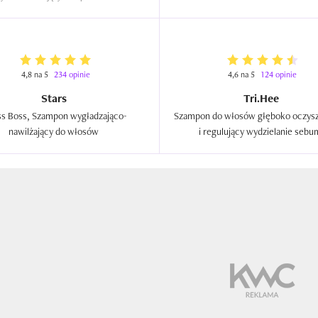
4,8 na 5
234 opinie
4,6 na 5
124 opinie
Stars
Tri.Hee
ss Boss, Szampon wygładzająco-
Szampon do włosów głęboko oczysz
nawilżający do włosów  