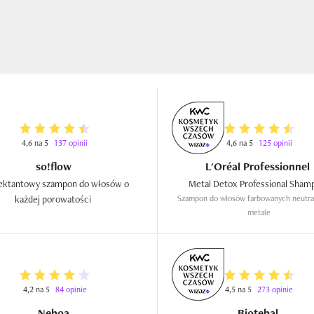
4,6 na 5
137 opinii
4,6 na 5
125 opinii
so!flow
L'Oréal Professionnel
ktantowy szampon do włosów o 
każdej porowatości  
Szampon do włosów farbowanych neutral
metale
4,2 na 5
84 opinie
4,5 na 5
273 opinie
Neboa
Biotebal