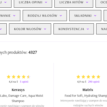
J
LICZBA OPINII
LICZBA HITÓW
OC
WANIE
RODZAJ WŁOSÓW
SKŁADNIKI
KOLOR WŁOSÓW
KONSYSTENCJA
NA
nych produktów:
4327
4,4 na 5
5 opinii
4,9 na 5
290 opinii
Kerasys
Matrix
 Labo, Damage Care, Aqua Moist 
Shampoo  
Intensywnie nawilżający szampon do wsz
rodzajów suchych włosów
sywnie nawilżający szampon do włosów