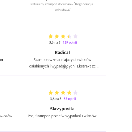
Naturalny szampon do włosów `Regeneracja i 
odbudowa`
3,3 na 5
159 opinii
Radical
n 
Szampon wzmacniajacy do włosów 
osłabionych i wypadających `Ekstrakt ze 
skrzypu + arginina` (nowa wersja)  
3,8 na 5
55 opinii
Skrzypovita
 włosów 
Pro, Szampon przeciw wypadaniu włosów  