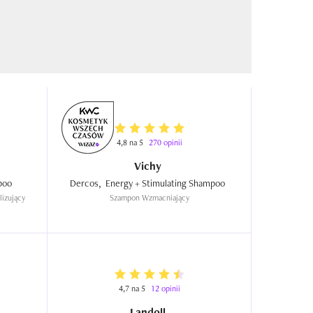
4,8 na 5
270 opinii
Vichy
Metal Detox Professional Shampoo  
Dercos,  Energy + Stimulating Shampoo  
izujący 
Szampon Wzmacniający
4,7 na 5
12 opinii
Landoll