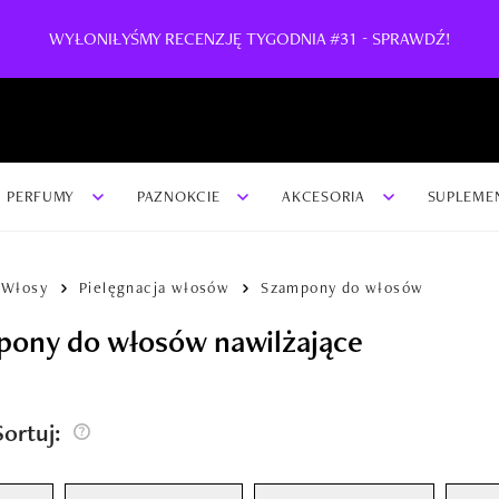
WYŁONIŁYŚMY RECENZJĘ TYGODNIA #31 - SPRAWDŹ!
PERFUMY
PAZNOKCIE
AKCESORIA
SUPLEME
Włosy
Pielęgnacja włosów
Szampony do włosów
ony do włosów nawilżające
/Sortuj: