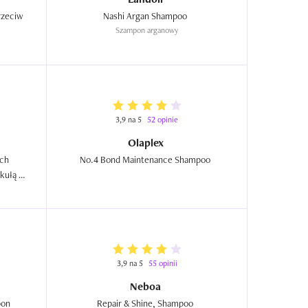
rzeciw 
Nashi Argan Shampoo  
Szampon arganowy
3,9 na 5
52 opinie
Olaplex
ch 
No.4 Bond Maintenance Shampoo  
kułą 
3,9 na 5
55 opinii
Neboa
on 
Repair & Shine, Shampoo  