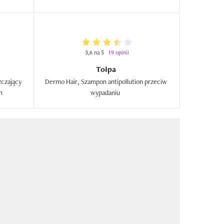
3,6 na 5
19 opinii
Tołpa
czający 
Dermo Hair, Szampon antipollution przeciw 
i regulujący wydzielanie sebum  
wypadaniu  