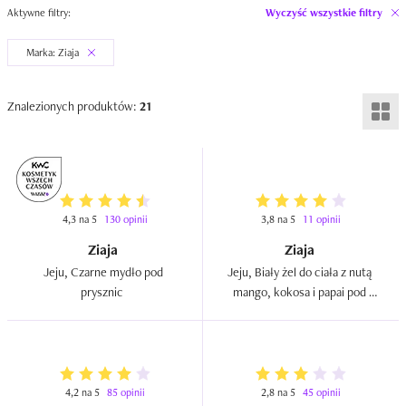
Aktywne filtry:
Wyczyść wszystkie filtry
Marka: Ziaja
Znalezionych produktów:
21
4,3 na 5
130 opinii
3,8 na 5
11 opinii
Ziaja
Ziaja
Jeju, Czarne mydło pod 
Jeju, Biały żel do ciała z nutą 
prysznic  
mango, kokosa i papai pod 
prysznic i do kąpieli  
4,2 na 5
85 opinii
2,8 na 5
45 opinii