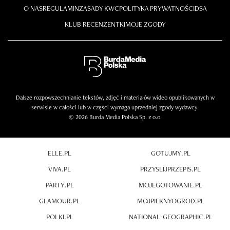
O NAS
REGULAMIN
ZASADY KWC
POLITYKA PRYWATNOŚCI
DSA
KLUB RECENZENTKI
MOJE ZGODY
Dalsze rozpowszechnianie tekstów, zdjęć i materiałów wideo opublikowanych w
serwisie w całości lub w części wymaga uprzedniej zgody wydawcy.
© 2026 Burda Media Polska Sp. z o.o.
ELLE.PL
GOTUJMY.PL
VIVA.PL
PRZYSLIJPRZEPIS.PL
PARTY.PL
MOJEGOTOWANIE.PL
GLAMOUR.PL
MOJPIEKNYOGROD.PL
POLKI.PL
NATIONAL-GEOGRAPHIC.PL