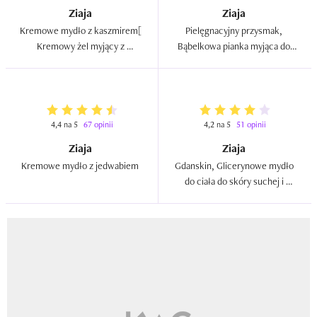
Ziaja
Ziaja
Kremowe mydło z kaszmirem[ 
Pielęgnacyjny przysmak, 
Kremowy żel myjący z 
Bąbelkowa pianka myjąca do 
kaszmirem]  
ciała i dłoni `Truskawkowy 
puch - Marshmallow`  
4,4 na 5
67 opinii
4,2 na 5
51 opinii
Ziaja
Ziaja
Kremowe mydło z jedwabiem  
Gdanskin, Glicerynowe mydło 
do ciała do skóry suchej i 
odwodnionej  