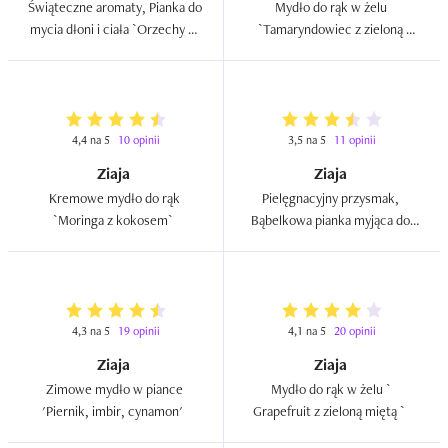
Świąteczne aromaty, Pianka do 
Mydło do rąk w żelu 
mycia dłoni i ciała `Orzechy w 
`Tamaryndowiec z zieloną 
mlecznej czekoladzie`  
pomarańczą`  
4,4 na 5
10 opinii
3,5 na 5
11 opinii
Ziaja
Ziaja
Kremowe mydło do rąk 
Pielęgnacyjny przysmak, 
`Moringa z kokosem`  
Bąbelkowa pianka myjąca do 
ciała i dłoni `Okrutnie 
cytrynowy -  Lemon Cake`  
4,3 na 5
19 opinii
4,1 na 5
20 opinii
Ziaja
Ziaja
Zimowe mydło w piance 
Mydło do rąk w żelu ` 
'Piernik, imbir, cynamon'  
Grapefruit z zieloną miętą `  