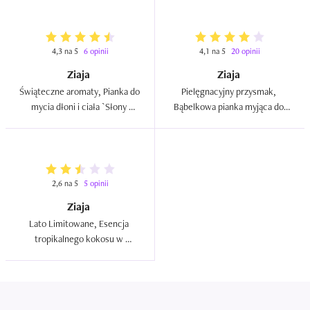
4,3 na 5
6 opinii
4,1 na 5
20 opinii
Ziaja
Ziaja
Świąteczne aromaty, Pianka do 
Pielęgnacyjny przysmak, 
mycia dłoni i ciała `Słony 
Bąbelkowa pianka myjąca do 
karmel`  
ciała i dłoni `Nadziewane 
pralinki - Czekoladowy 
miszmasz`  
2,6 na 5
5 opinii
Ziaja
Lato Limitowane, Esencja 
tropikalnego kokosu w 
kremowym mydle pod prysznic 
i do kąpieli  