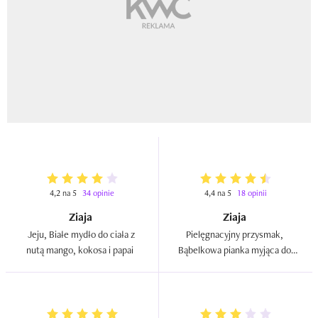
4,2 na 5
34 opinie
4,4 na 5
18 opinii
Ziaja
Ziaja
Jeju, Białe mydło do ciała z 
Pielęgnacyjny przysmak, 
nutą mango, kokosa i papai  
Bąbelkowa pianka myjąca do 
ciała i dłoni `Straszliwa słodycz 
- Dynia z imbirem`  