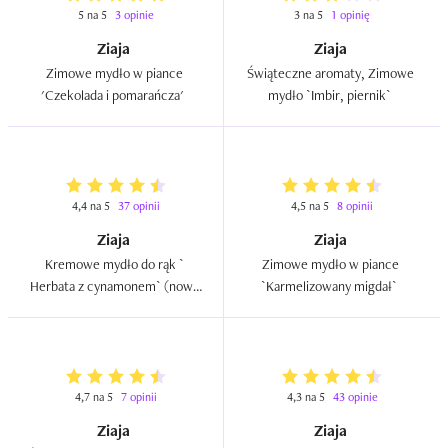
5 na 5
3 opinie
3 na 5
1 opinię
Ziaja
Ziaja
Zimowe mydło w piance 
Świąteczne aromaty, Zimowe 
'Czekolada i pomarańcza'  
mydło `Imbir, piernik`  
4,4 na 5
37 opinii
4,5 na 5
8 opinii
Ziaja
Ziaja
Kremowe mydło do rąk ` 
Zimowe mydło w piance 
Herbata z cynamonem` (nowa 
`Karmelizowany migdał`  
wersja)  
4,7 na 5
7 opinii
4,3 na 5
43 opinie
Ziaja
Ziaja