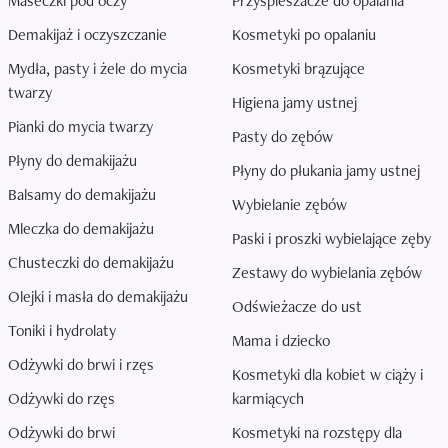
Maseczki pod oczy
Przyspieszacze do opalania
Demakijaż i oczyszczanie
Kosmetyki po opalaniu
Mydła, pasty i żele do mycia
Kosmetyki brązujące
twarzy
Higiena jamy ustnej
Pianki do mycia twarzy
Pasty do zębów
Płyny do demakijażu
Płyny do płukania jamy ustnej
Balsamy do demakijażu
Wybielanie zębów
Mleczka do demakijażu
Paski i proszki wybielające zęby
Chusteczki do demakijażu
Zestawy do wybielania zębów
Olejki i masła do demakijażu
Odświeżacze do ust
Toniki i hydrolaty
Mama i dziecko
Odżywki do brwi i rzęs
Kosmetyki dla kobiet w ciąży i
Odżywki do rzęs
karmiących
Odżywki do brwi
Kosmetyki na rozstępy dla