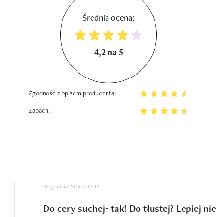
Średnia ocena:
4,2 na 5
Zgodność z opisem producenta:
Zapach:
26 grudnia 2019 o 12:14
Do cery suchej- tak! Do tłustej? Lepiej nie