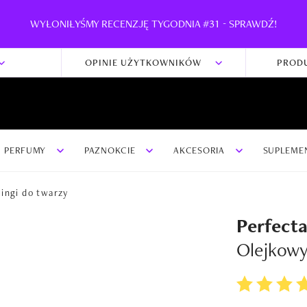
WYŁONIŁYŚMY RECENZJĘ TYGODNIA #31 - SPRAWDŹ!
OPINIE UŻYTKOWNIKÓW
PROD
PERFUMY
PAZNOKCIE
AKCESORIA
SUPLEME
lingi do twarzy
Perfect
Olejkowy