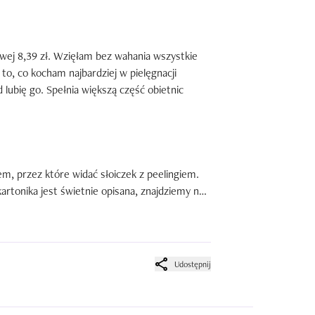
ej na te partie, a jeśli już to napewno nie 
ko wypada w przypadku cery z tendencją do 
pory i wzmaga tworzenie się nowych 
wej 8,39 zł. Wzięłam bez wahania wszystkie 
to, co kocham najbardziej w pielęgnacji 
znaczony do każdego typu cery.
lubię go. Spełnia większą część obietnic 
m, przez które widać słoiczek z peelingiem. 
kartonika jest świetnie opisana, znajdziemy na 
opis z pewnością można zaliczyć na plus. 
bardzo porosty, lekko kanciasty i przypomina 
. Wykonany jest ze szkła, więc jest dosyć 
ł nam z rąk. Lubię jednak słoiczki, bo 
Udostępnij

