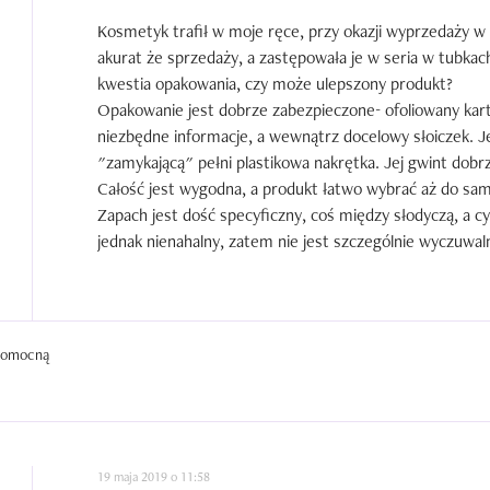
Kosmetyk trafił w moje ręce, przy okazji wyprzedaży w
akurat że sprzedaży, a zastępowała je w seria w tubkach-
kwestia opakowania, czy może ulepszony produkt?

Opakowanie jest dobrze zabezpieczone- ofoliowany kar
niezbędne informacje, a wewnątrz docelowy słoiczek. Je
"zamykającą" pełni plastikowa nakrętka. Jej gwint dobrze
Całość jest wygodna, a produkt łatwo wybrać aż do sam
Zapach jest dość specyficzny, coś między słodyczą, a c
jednak nienahalny, zatem nie jest szczególnie wyczuwalny
plus, gdyż jestem przeciwna przesadnemu perfumowaniu
Konsystencja to największy minus maski. Jest ona średni
ciekły miód. Chodź dobrze i łatwo się aplikuję, to staje 
ona roztapiać, ściekać, powodując drażniące uczucie gilgo
 pomocną
Termo działanie kosmetyku wyczuwalne jest przez około 1
Czas ten jest dość krótki, zatem nie "otworzy" on porów
A jak działanie? Peeling nieźle wygładza i zmiękcza nask
mieszanej dobrze wypada aplikowana na policzki, jednak 
działanie rozświetlające, to mocno podkreśla nadmiar se
19 maja 2019 o 11:58