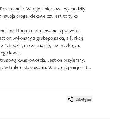
 Rossmannie. Wersje słoiczkowe wychodziły 
 swoją drogą, ciekawe czy jest to tylko 
tonik na którym nadrukowane są wszelkie 
st on wykonany z grubego szkła, a funkcję 
 "chodzi", nie zacina się, nie przekręca. 
ego końca.

ytrusową kwaskowością. Jest on przyjemny, 
 w trakcie stosowania. W mojej opinii jest to 
 kosmetyków do pielęgnacji skóry twarzy. 

o gęsta, w stronę leistej, przypominająca 
się problematyczna już chwilę po- zaczyna się 
tania.

Udostępnij
5 sekund od aplikacji, a później efekt ustaje. 
, w mojej opinii jest on zbędny.

órek, niwelując suchość skóry. Przy cerze 
nie sprawdzi się w strefie T. Jako, że ma ona 
bum, sprawiając, że cera wygląda o wiele 