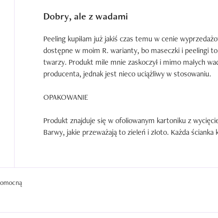
bardziej nieświeżo, niż na codzień. Nie polecam nakładać j
Dobry, ale z wadami
przed wyjściem z domu. Niestety, maska również kieps
powstawania niedoskonałości, gdyż dodatkowo zapycha 
Peeling kupiłam już jakiś czas temu w cenie wyprzedażo
wyprysków.

dostępne w moim R. warianty, bo maseczki i peelingi to 
Wniosek jest jeden, jest to produkt nieidealny, nieprze
twarzy. Produkt mile mnie zaskoczył i mimo małych wad 
producenta, jednak jest nieco uciążliwy w stosowaniu.

OPAKOWANIE

Produkt znajduje się w ofoliowanym kartoniku z wycięcie
Barwy, jakie przeważają to zieleń i złoto. Każda ścianka 
nich również wizualizacje produktu. Czytelny, wyrazisty 
Opakowanie właściwe to słoiczek z białą zakrętką. Jest 
opakowania kremów do twarzy tej marki. Nie urzekł mnie
ciężki i należy być ostrożnym, aby przypadkiem nie wypad
 pomocną
pozwalają na wykorzystanie produktu do samego końca.
PEELING
