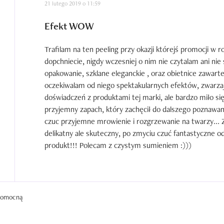
21 lutego 2019 o 11:59
+ niska cena

Efekt WOW
MINUSY

- jest gesty, tłusty, lepki jak maź

Trafilam na ten peeling przy okazji którejś promocji w r
- efekt termiczny jest krótkotrwały

dopchniecie, nigdy wczesniej o nim nie czytalam ani nie
- spływa po aplikacji
opakowanie, szklane eleganckie , oraz obietnice zawarte
oczekiwalam od niego spektakularnych efektów, zwarzaj
doświadczeń z produktami tej marki, ale bardzo miło si
przyjemny zapach, który zachęcił do dalszego poznawani
czuc przyjemne mrowienie i rozgrzewanie na twarzy... Zro
delikatny ale skuteczny, po zmyciu czuć fantastyczne od
produkt!!! Polecam z czystym sumieniem :)))
 pomocną