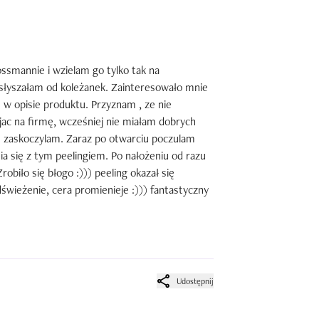
ossmannie i wzielam go tylko tak na 
 słyszałam od koleżanek. Zainteresowało mnie 
 w opisie produktu. Przyznam , ze nie 
ac na firmę, wcześniej nie miałam dobrych 
ę zaskoczylam. Zaraz po otwarciu poczulam 
a się z tym peelingiem. Po nałożeniu od razu 
biło się błogo :))) peeling okazał się 
świeżenie, cera promienieje :))) fantastyczny 
Udostępnij