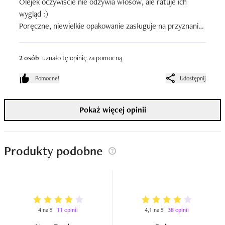
Olejek oczywiście nie odżywia włosów, ale ratuje ich 
wygląd :) 

Poręczne, niewielkie opakowanie zasługuje na przyznanie 
dodatkowej gwiazdki.
2 osób
uznało tę opinię za pomocną
Pomocne!
Udostępnij
Pokaż więcej opinii
Produkty podobne
4 na 5
11 opinii
4,1 na 5
38 opinii