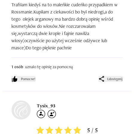
Trafiłam kiedyś na to maleńkie cudeńko przypadkiem w 
Rossmanie.Kupiłam z ciekawości bo był niedrogi,a do 
tego  olejek arganowy ma bardzo dobrą opinię wśród 
kosmetyków do włosów.Nie rozczarowałam 
się,wystarczą dwie krople i fajnie nawilża 
włosy(oczywiście po użytej wcześnie odżywce lub 
masce)Do tego pięknie pachnie
1 osób
uznało tę opinię za pomocną
Pomocne!
Udostępnij
Tysix_93
5 / 5