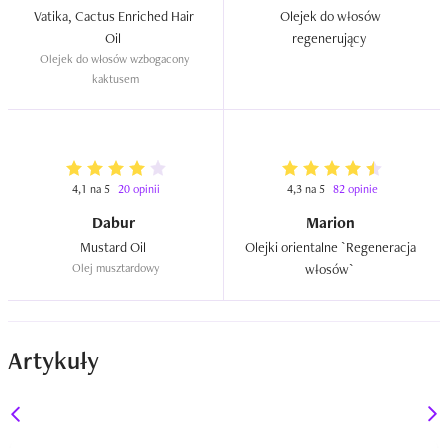
Vatika, Cactus Enriched Hair 
Olejek do włosów 
Oil  
regenerujący  
Olejek do włosów wzbogacony 
kaktusem
4,1 na 5
20 opinii
4,3 na 5
82 opinie
Dabur
Marion
Mustard Oil  
Olejki orientalne `Regeneracja 
Olej musztardowy
włosów`  
Artykuły