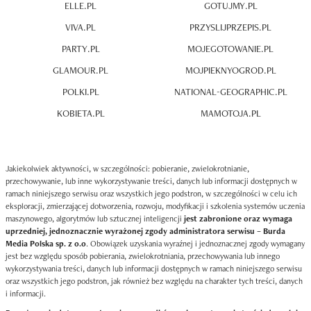
ELLE.PL
GOTUJMY.PL
VIVA.PL
PRZYSLIJPRZEPIS.PL
PARTY.PL
MOJEGOTOWANIE.PL
GLAMOUR.PL
MOJPIEKNYOGROD.PL
POLKI.PL
NATIONAL-GEOGRAPHIC.PL
KOBIETA.PL
MAMOTOJA.PL
Jakiekolwiek aktywności, w szczególności: pobieranie, zwielokrotnianie,
przechowywanie, lub inne wykorzystywanie treści, danych lub informacji dostępnych w
ramach niniejszego serwisu oraz wszystkich jego podstron, w szczególności w celu ich
eksploracji, zmierzającej dotworzenia, rozwoju, modyfikacji i szkolenia systemów uczenia
maszynowego, algorytmów lub sztucznej inteligencji
jest zabronione oraz wymaga
uprzedniej, jednoznacznie wyrażonej zgody administratora serwisu – Burda
Media Polska sp. z o.o
. Obowiązek uzyskania wyraźnej i jednoznacznej zgody wymagany
jest bez względu sposób pobierania, zwielokrotniania, przechowywania lub innego
wykorzystywania treści, danych lub informacji dostępnych w ramach niniejszego serwisu
oraz wszystkich jego podstron, jak również bez względu na charakter tych treści, danych
i informacji.