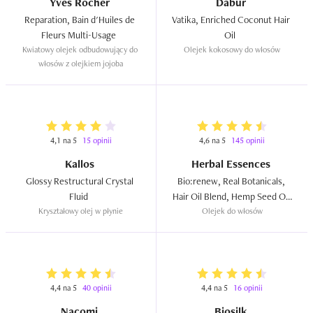
Yves Rocher
Dabur
Reparation, Bain d'Huiles de 
Vatika, Enriched Coconut Hair 
Fleurs Multi-Usage  
Oil  
Kwiatowy olejek odbudowujący do 
Olejek kokosowy do włosów
włosów z olejkiem jojoba
4,1 na 5
15 opinii
4,6 na 5
145 opinii
Kallos
Herbal Essences
Glossy Restructural Crystal 
Bio:renew, Real Botanicals, 
Fluid  
Hair Oil Blend, Hemp Seed Oil 
Kryształowy olej w płynie
Olejek do włosów
& Aloe  
4,4 na 5
40 opinii
4,4 na 5
16 opinii
Nacomi
Biosilk