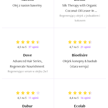
Olej z nasion bawełny  
Silk Therapy with Organic 
Coconut Oil Leave-In 
Regenerujący olejek z jedwabiem i 
Treatment For Hair & Skin  
kokosem
4,5 na 5
37 opinii
4,7 na 5
21 opinii
Dove
Bioelixire
Advanced Hair Series, 
Olejek konopny & baobab 
Regenerate Nourishment  
(stara wersja)  
Regenerujące serum w olejku 2w1
4,1 na 5
11 opinii
4,4 na 5
16 opinii
Dabur
Ecolab