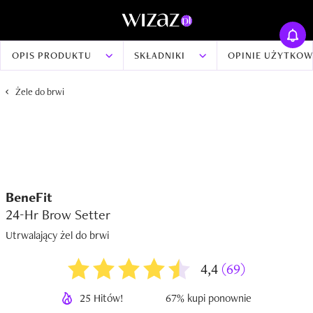
OPIS PRODUKTU
SKŁADNIKI
OPINIE UŻYTKO
Żele do brwi
BeneFit
24-Hr Brow Setter
Utrwalający żel do brwi
4,4
(69)
25 Hitów!
67% kupi ponownie