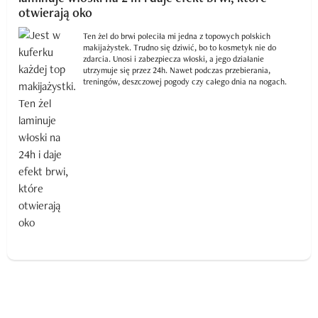
otwierają oko
Ten żel do brwi poleciła mi jedna z topowych polskich
makijażystek. Trudno się dziwić, bo to kosmetyk nie do
zdarcia. Unosi i zabezpiecza włoski, a jego działanie
utrzymuje się przez 24h. Nawet podczas przebierania,
treningów, deszczowej pogody czy całego dnia na nogach.