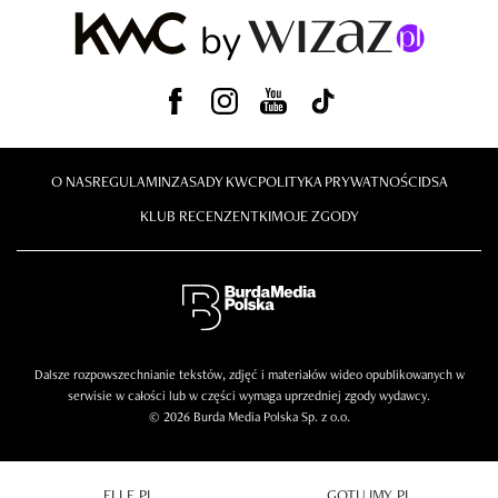
O NAS
REGULAMIN
ZASADY KWC
POLITYKA PRYWATNOŚCI
DSA
KLUB RECENZENTKI
MOJE ZGODY
Dalsze rozpowszechnianie tekstów, zdjęć i materiałów wideo opublikowanych w
serwisie w całości lub w części wymaga uprzedniej zgody wydawcy.
© 2026 Burda Media Polska Sp. z o.o.
ELLE.PL
GOTUJMY.PL