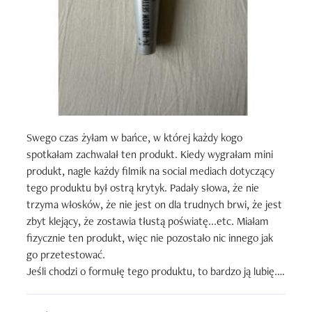
Swego czas żyłam w bańce, w której każdy kogo 
spotkałam zachwalał ten produkt. Kiedy wygrałam mini 
produkt, nagle każdy filmik na social mediach dotyczący 
tego produktu był ostrą krytyk. Padały słowa, że nie 
trzyma włosków, że nie jest on dla trudnych brwi, że jest 
zbyt klejący, że zostawia tłustą poświatę...etc. Miałam 
fizycznie ten produkt, więc nie pozostało nic innego jak 
go przetestować. 

Jeśli chodzi o formułę tego produktu, to bardzo ją lubię. 
Nie jest ona gęsta, tylko bardziej lejąca, co lubię, bo 
nawet jak wyjadę poza obszar brwi na skórę, nie robi mi 