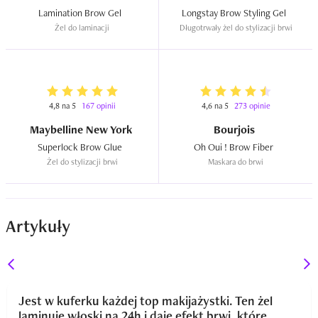
Lamination Brow Gel  
Longstay Brow Styling Gel  
Żel do laminacji
Długotrwały żel do stylizacji brwi
4,8 na 5
167 opinii
4,6 na 5
273 opinie
Maybelline New York
Bourjois
Superlock Brow Glue  
Oh Oui ! Brow Fiber  
Żel do stylizacji brwi
Maskara do brwi
Artykuły
Jest w kuferku każdej top makijażystki. Ten żel
laminuje włoski na 24h i daje efekt brwi, które