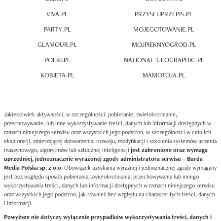
VIVA.PL
PRZYSLIJPRZEPIS.PL
PARTY.PL
MOJEGOTOWANIE.PL
GLAMOUR.PL
MOJPIEKNYOGROD.PL
POLKI.PL
NATIONAL-GEOGRAPHIC.PL
KOBIETA.PL
MAMOTOJA.PL
Jakiekolwiek aktywności, w szczególności: pobieranie, zwielokrotnianie,
przechowywanie, lub inne wykorzystywanie treści, danych lub informacji dostępnych w
ramach niniejszego serwisu oraz wszystkich jego podstron, w szczególności w celu ich
eksploracji, zmierzającej dotworzenia, rozwoju, modyfikacji i szkolenia systemów uczenia
maszynowego, algorytmów lub sztucznej inteligencji
jest zabronione oraz wymaga
uprzedniej, jednoznacznie wyrażonej zgody administratora serwisu – Burda
Media Polska sp. z o.o
. Obowiązek uzyskania wyraźnej i jednoznacznej zgody wymagany
jest bez względu sposób pobierania, zwielokrotniania, przechowywania lub innego
wykorzystywania treści, danych lub informacji dostępnych w ramach niniejszego serwisu
oraz wszystkich jego podstron, jak również bez względu na charakter tych treści, danych
i informacji.
Powyższe nie dotyczy wyłącznie przypadków wykorzystywania treści, danych i