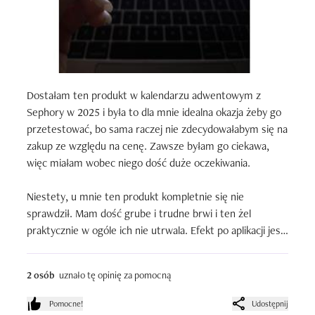
Dostałam ten produkt w kalendarzu adwentowym z 
Sephory w 2025 i była to dla mnie idealna okazja żeby go 
przetestować, bo sama raczej nie zdecydowałabym się na 
zakup ze względu na cenę. Zawsze byłam go ciekawa, 
więc miałam wobec niego dość duże oczekiwania.

Niestety, u mnie ten produkt kompletnie się nie 
sprawdził. Mam dość grube i trudne brwi i ten żel 
praktycznie w ogóle ich nie utrwala. Efekt po aplikacji jest 
bardzo delikatny i krótkotrwały- brwi wyglądają dobrze 
tylko przez chwilę a po wyjściu z domu przestają się 
2 osób
uznało tę opinię za pomocną
trzymać i wracają do swojego naturalnego kształtu.

Pomocne!
Udostępnij
Formuła jest dość rzadka, coś pomiędzy żelem a lekkim 