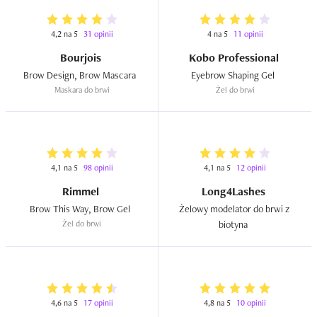
4,2 na 5
31 opinii
4 na 5
11 opinii
Bourjois
Kobo Professional
Brow Design, Brow Mascara  
Eyebrow Shaping Gel  
Maskara do brwi
Żel do brwi
4,1 na 5
98 opinii
4,1 na 5
12 opinii
Rimmel
Long4Lashes
Brow This Way, Brow Gel  
Żelowy modelator do brwi z 
Żel do brwi
biotyna  
4,6 na 5
17 opinii
4,8 na 5
10 opinii