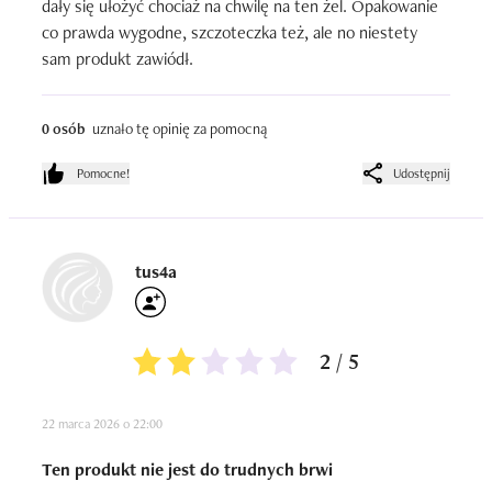
dały się ułożyć chociaż na chwilę na ten żel. Opakowanie 
co prawda wygodne, szczoteczka też, ale no niestety 
sam produkt zawiódł.
0 osób
uznało tę opinię za pomocną
Pomocne!
Udostępnij
tus4a
2 / 5
22 marca 2026 o 22:00
Ten produkt nie jest do trudnych brwi