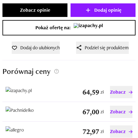
Zobacz opinie
Dodaj opinię
Pokaż ofertę na:
Dodaj do ulubionych
Podziel się produktem
Porównaj ceny
64,59
zł
Zobacz
67,00
zł
Zobacz
72,97
zł
Zobacz