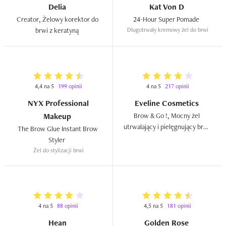
Delia
Kat Von D
Creator, Żelowy korektor do 
24-Hour Super Pomade  
brwi z keratyną  
Długotrwały kremowy żel do brwi
4,4 na 5
199 opinii
4 na 5
217 opinii
NYX Professional
Eveline Cosmetics
Makeup
Brow & Go !, Mocny żel 
utrwalający i pielęgnujący brwi 
The Brow Glue Instant Brow 
transparentny  
Styler  
Żel do stylizacji brwi
4 na 5
88 opinii
4,5 na 5
181 opinii
Hean
Golden Rose