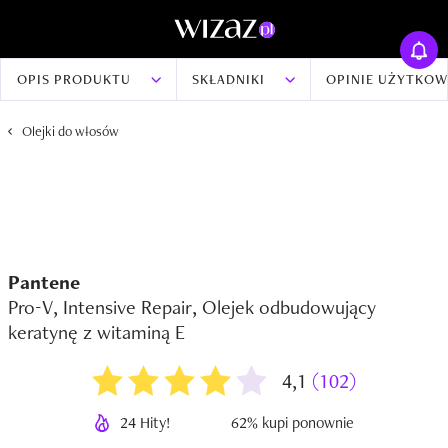
OPIS PRODUKTU
SKŁADNIKI
OPINIE UŻYTKO
Olejki do włosów
Pantene
Pro-V, Intensive Repair, Olejek odbudowujący
keratynę z witaminą E
4,1
(102)
24 Hity!
62% kupi ponownie