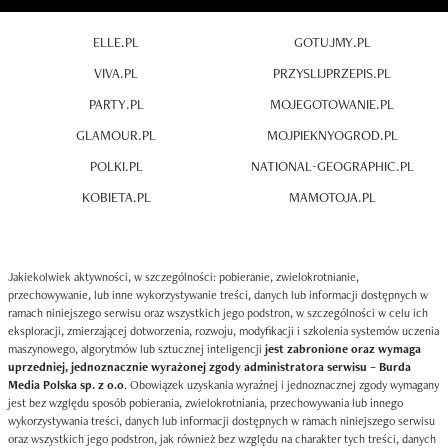
ELLE.PL
GOTUJMY.PL
VIVA.PL
PRZYSLIJPRZEPIS.PL
PARTY.PL
MOJEGOTOWANIE.PL
GLAMOUR.PL
MOJPIEKNYOGROD.PL
POLKI.PL
NATIONAL-GEOGRAPHIC.PL
KOBIETA.PL
MAMOTOJA.PL
Jakiekolwiek aktywności, w szczególności: pobieranie, zwielokrotnianie,
przechowywanie, lub inne wykorzystywanie treści, danych lub informacji dostępnych w
ramach niniejszego serwisu oraz wszystkich jego podstron, w szczególności w celu ich
eksploracji, zmierzającej dotworzenia, rozwoju, modyfikacji i szkolenia systemów uczenia
maszynowego, algorytmów lub sztucznej inteligencji
jest zabronione oraz wymaga
uprzedniej, jednoznacznie wyrażonej zgody administratora serwisu – Burda
Media Polska sp. z o.o
. Obowiązek uzyskania wyraźnej i jednoznacznej zgody wymagany
jest bez względu sposób pobierania, zwielokrotniania, przechowywania lub innego
wykorzystywania treści, danych lub informacji dostępnych w ramach niniejszego serwisu
oraz wszystkich jego podstron, jak również bez względu na charakter tych treści, danych