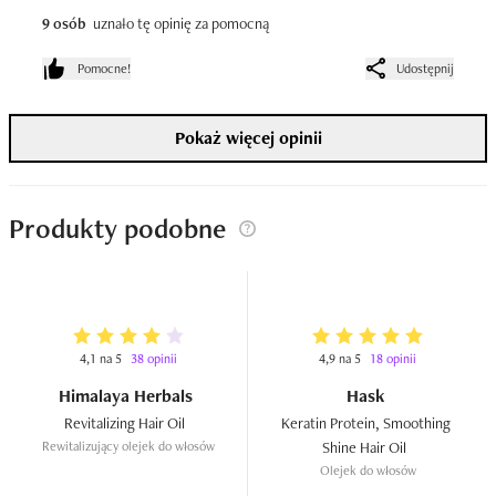
9 osób
uznało tę opinię za pomocną
Pomocne!
Udostępnij
Pokaż więcej opinii
Produkty podobne
4,1 na 5
38 opinii
4,9 na 5
18 opinii
Himalaya Herbals
Hask
Revitalizing Hair Oil  
Keratin Protein, Smoothing 
Rewitalizujący olejek do włosów
Shine Hair Oil  
Olejek do włosów