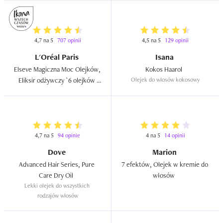
4,7 na 5
707 opinii
4,5 na 5
129 opinii
L'Oréal Paris
Isana
Elseve Magiczna Moc Olejków, 
Kokos Haarol  
Eliksir odżywczy `6 olejków 
Olejek do włosów kokosowy
kwiatowych`  
4,7 na 5
94 opinie
4 na 5
14 opinii
Dove
Marion
Advanced Hair Series, Pure 
7 efektów, Olejek w kremie do 
Care Dry Oil  
włosów  
Lekki olejek do wszystkich 
rodzajów włosów