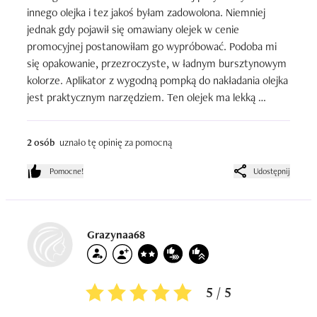
innego olejka i tez jakoś byłam zadowolona. Niemniej 
jednak gdy pojawił się omawiany olejek w cenie 
promocyjnej postanowiłam go wypróbować. Podoba mi 
się opakowanie, przezroczyste, w ładnym bursztynowym 
kolorze. Aplikator z wygodną pompką do nakładania olejka 
jest praktycznym narzędziem. Ten olejek ma lekką 
formułę, jest bardziej rzadki, ale faktycznie nie obciąża 
moich włosów. Używam go na mokre włosy, do 
2 osób
uznało tę opinię za pomocną
końcówek i naprawdę jestem z niego zadowolona. 
Polecam!

Pomocne!
Udostępnij
Jest wydajny, starcza mi na dłużej
Grazynaa68
5 / 5