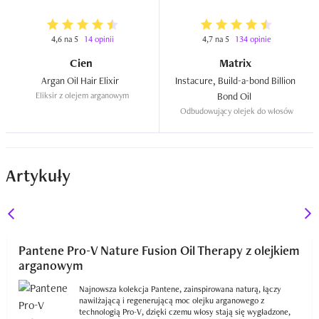
4,6 na 5
14 opinii
4,7 na 5
134 opinie
Cien
Matrix
Argan Oil Hair Elixir  
Instacure, Build-a-bond Billion 
Eliksir z olejem arganowym
Bond Oil  
Odbudowujący olejek do włosów
Artykuły
Pantene Pro-V Nature Fusion Oil Therapy z olejkiem
arganowym
Najnowsza kolekcja Pantene, zainspirowana naturą, łączy
nawilżającą i regenerującą moc olejku arganowego z
technologią Pro-V, dzięki czemu włosy stają się wygładzone,