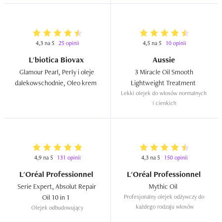
4,3 na 5
25 opinii
4,5 na 5
10 opinii
L'biotica Biovax
Aussie
Glamour Pearl, Perły i oleje 
3 Miracle Oil Smooth 
dalekowschodnie, Oleo krem  
Lightweight Treatment  
Lekki olejek do włosów normalnych 
i cienkich
4,9 na 5
131 opinii
4,3 na 5
150 opinii
L'Oréal Professionnel
L'Oréal Professionnel
Serie Expert, Absolut Repair 
Mythic Oil  
Oil 10 in 1  
Profesjonalny olejek odżywczy do 
każdego rodzaju włosów
Olejek odbudowujący