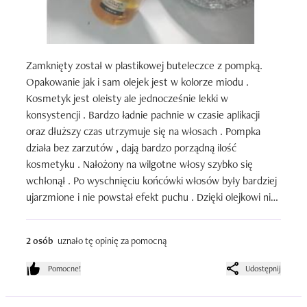
Zamknięty został w plastikowej buteleczce z pompką. 
Opakowanie jak i sam olejek jest w kolorze miodu . 
Kosmetyk jest oleisty ale jednocześnie lekki w 
konsystencji . Bardzo ładnie pachnie w czasie aplikacji 
oraz dłuższy czas utrzymuje się na włosach . Pompka 
działa bez zarzutów , dają bardzo porządną ilość 
kosmetyku . Nałożony na wilgotne włosy szybko się 
wchłonął . Po wyschnięciu końcówki włosów były bardziej 
ujarzmione i nie powstał efekt puchu . Dzięki olejkowi nie 
miałam problemu również z ich rozczesanien , nie plątały 
mi się do kolejnego mycia . Serdecznie mogę go polecić .
2 osób
uznało tę opinię za pomocną
Pomocne!
Udostępnij