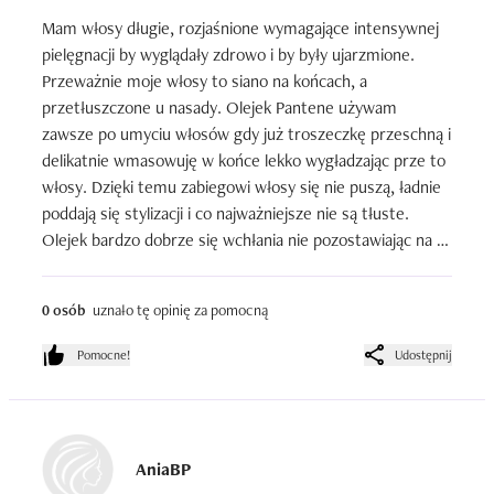
Mam włosy długie, rozjaśnione wymagające intensywnej 
pielęgnacji by wyglądały zdrowo i by były ujarzmione. 
Przeważnie moje włosy to siano na końcach, a 
przetłuszczone u nasady. Olejek Pantene używam 
zawsze po umyciu włosów gdy już troszeczkę przeschną i 
delikatnie wmasowuję w końce lekko wygładzając prze to 
włosy. Dzięki temu zabiegowi włosy się nie puszą, ładnie 
poddają się stylizacji i co najważniejsze nie są tłuste. 
Olejek bardzo dobrze się wchłania nie pozostawiając na 
włosach tłustej warstwy. Ładnie delikatnie pachnie ale nie 
pozostaje ten zapach na długo. Polecam, produkt warty 
0 osób
uznało tę opinię za pomocną
zakupu.
Pomocne!
Udostępnij
AniaBP