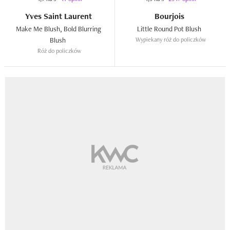
Yves Saint Laurent
Bourjois
Make Me Blush, Bold Blurring 
Little Round Pot Blush  
Blush  
Wypiekany róż do policzków
Róż do policzków