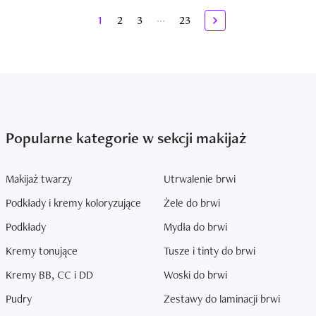
...
1
2
3
23
Popularne kategorie w sekcji makijaż
Makijaż twarzy
Utrwalenie brwi
Podkłady i kremy koloryzujące
Żele do brwi
Podkłady
Mydła do brwi
Kremy tonujące
Tusze i tinty do brwi
Kremy BB, CC i DD
Woski do brwi
Pudry
Zestawy do laminacji brwi