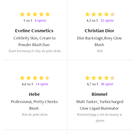
5 na 5
4 opinie
4,3 na 5
32 opinie
Eveline Cosmetics
Christian Dior
Celebrity Skin, Cream to 
Dior Backstage,Rosy Glow 
Powder Blush Duo  
Blush  
Duet kremowych róży do policzków
Róż
4,6 na 5
14 opinii
4,7 na 5
38 opinii
Hebe
Rimmel
Professional, Pretty Cheeks 
Multi Tasker, Turbocharged 
Blush  
Glow Liquid Illuminator  
Róż do policzków
Rozświetlający róż do twarzy w 
płynie