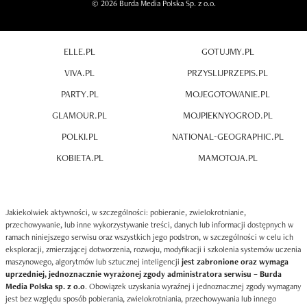
© 2026 Burda Media Polska Sp. z o.o.
ELLE.PL
GOTUJMY.PL
VIVA.PL
PRZYSLIJPRZEPIS.PL
PARTY.PL
MOJEGOTOWANIE.PL
GLAMOUR.PL
MOJPIEKNYOGROD.PL
POLKI.PL
NATIONAL-GEOGRAPHIC.PL
KOBIETA.PL
MAMOTOJA.PL
Jakiekolwiek aktywności, w szczególności: pobieranie, zwielokrotnianie,
przechowywanie, lub inne wykorzystywanie treści, danych lub informacji dostępnych w
ramach niniejszego serwisu oraz wszystkich jego podstron, w szczególności w celu ich
eksploracji, zmierzającej dotworzenia, rozwoju, modyfikacji i szkolenia systemów uczenia
maszynowego, algorytmów lub sztucznej inteligencji
jest zabronione oraz wymaga
uprzedniej, jednoznacznie wyrażonej zgody administratora serwisu – Burda
Media Polska sp. z o.o
. Obowiązek uzyskania wyraźnej i jednoznacznej zgody wymagany
jest bez względu sposób pobierania, zwielokrotniania, przechowywania lub innego