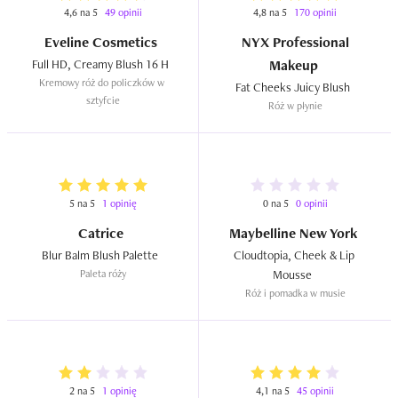
4,6 na 5
49 opinii
4,8 na 5
170 opinii
Eveline Cosmetics
NYX Professional
Full HD, Creamy Blush 16 H  
Makeup
Kremowy róż do policzków w 
Fat Cheeks Juicy Blush  
sztyfcie
Róż w płynie
5 na 5
1 opinię
0 na 5
0 opinii
Catrice
Maybelline New York
Blur Balm Blush Palette  
Cloudtopia, Cheek & Lip 
Paleta róży
Mousse  
Róż i pomadka w musie
2 na 5
1 opinię
4,1 na 5
45 opinii