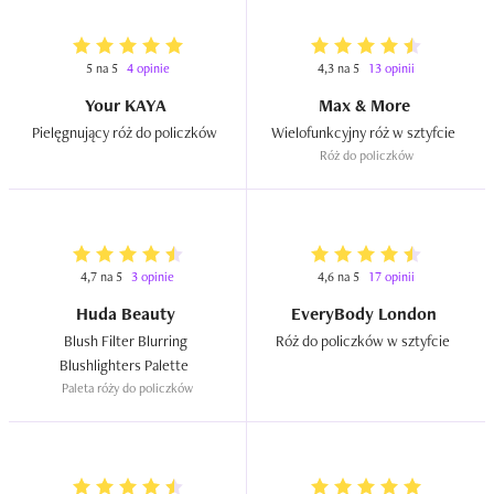
5 na 5
4 opinie
4,3 na 5
13 opinii
Your KAYA
Max & More
Pielęgnujący róż do policzków  
Wielofunkcyjny róż w sztyfcie  
Róż do policzków
4,7 na 5
3 opinie
4,6 na 5
17 opinii
Huda Beauty
EveryBody London
Blush Filter Blurring 
Róż do policzków w sztyfcie  
Blushlighters Palette  
Paleta róży do policzków