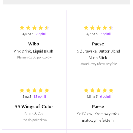
4,4 na 5
7 opinii
4,7 na 5
7 opinii
Wibo
Paese
Pink Drink, Liquid Blush  
 x Żurawska, Butter Blend 
Płynny róż do policzków
Blush Stick  
Masełkowy róż w sztyfcie
5 na 5
15 opinii
4,8 na 5
6 opinii
AA Wings of Color
Paese
Blush & Go  
SelfGlow, Kremowy róż z 
Róż do policzków
matowym efektem  