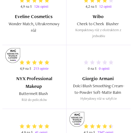
4,9 na 5
126 opinii
4,2 na 5
12 opinii
Eveline Cosmetics
Wibo
Wonder Match, Ultrakremowy 
Cheek to Cheek  Blusher  
róż  
Kompaktowy róż z ekstraktem z 
jedwabiu
4,9 na 5
213 opinie
0 na 5
0 opinii
NYX Professional
Giorgio Armani
Makeup
Dolci Blush Smoothing Cream-
to-Powder Soft-Matte Balm  
Buttermelt Blush  
Hybrydowy róż w sztyfcie
Róż do policzków
4,9 na 5
41 opinii
4,5 na 5
2347 opinii