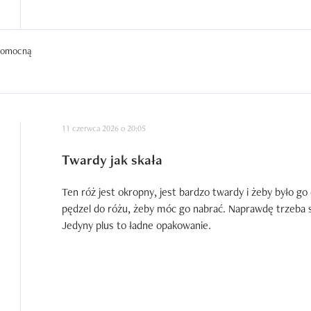
 pomocną
11 czerwca 2026 o 20:05
Twardy jak skała
Ten róż jest okropny, jest bardzo twardy i żeby było go
pędzel do różu, żeby móc go nabrać. Naprawdę trzeba s
Jedyny plus to ładne opakowanie.