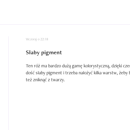
Wczoraj o 22:18
Słaby pigment
Ten róż ma bardzo dużą gamę kolorystyczną, dzięki czem
dość słaby pigment i trzeba nałożyć kilka warstw, żeby b
też zniknąć z twarzy.