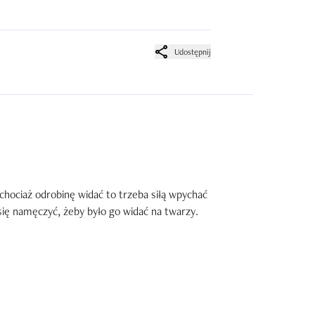
Udostępnij
 chociaż odrobinę widać to trzeba siłą wpychać 
ię namęczyć, żeby było go widać na twarzy. 