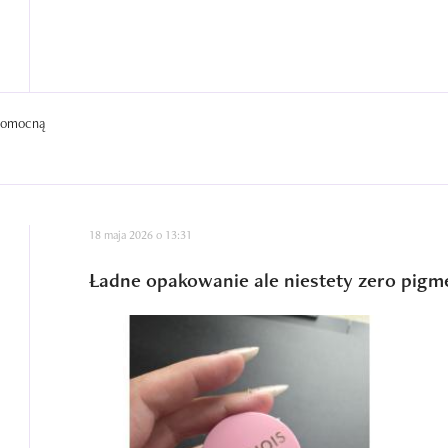
 pomocną
18 maja 2026 o 13:31
Ładne opakowanie ale niestety zero pigm