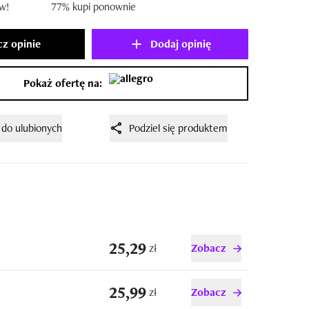
w!
77% kupi ponownie
z opinie
Dodaj opinię
Pokaż ofertę na:
 do ulubionych
Podziel się produktem
25,29
zł
Zobacz
25,99
zł
Zobacz