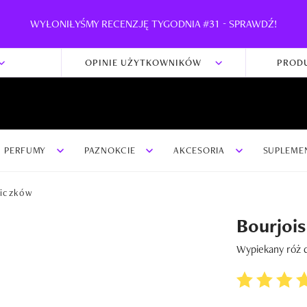
WYŁONIŁYŚMY RECENZJĘ TYGODNIA #31 - SPRAWDŹ!
OPINIE UŻYTKOWNIKÓW
PROD
PERFUMY
PAZNOKCIE
AKCESORIA
SUPLEME
liczków
Bourjois
Wypiekany róż 