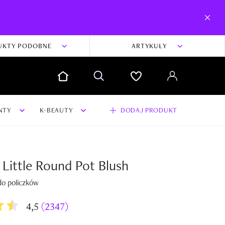
UKTY PODOBNE
ARTYKUŁY
NTY
K-BEAUTY
DODAJ PRODUKT
Little Round Pot Blush
do policzków
4,5
(2347)