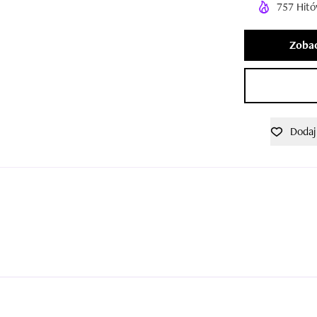
757 Hitó
Zobac
Dodaj