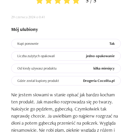
5 / 5
przy bardzo jasnej cerze niektóre kolory mogą wypaść 
trochę cieplej. Poza tym nie mam mu absolutnie nic do 
29 czerwca 2024 o 0:41
zarzucenia.
Mój ulubiony
Kupi ponownie
Tak
Liczba zużytych opakowań
jedno opakowanie
Od kiedy używasz produktu
kilka miesięcy
Gdzie został kupiony produkt
Drogeria Cocolita.pl
Nie jestem słowami w stanie opisać jak bardzo kocham 
ten produkt. Jak masełko rozprowadza się po twarzy. 
Nałożycie go pędzlem, gąbeczką. Czymkolwiek tak 
naprawdę chcecie. Ja uwielbiam go najpierw rozgrzać na 
dłoni a potem gąbeczką przenieść na policzek. Wygląda 
niesamowicie. Nie robi plam, pięknie wygląda z różem i 