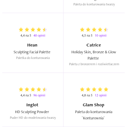
Paleta do konturowania twarzy
4,4 na 5
40 opinii
4,5 na 5
10 opinii
Hean
Catrice
Sculpting Facial Palette  
Holiday Skin, Bronze & Glow 
Paletka do konturowania
Palette  
Paleta z bronzerem i rozświetlaczem
4,4 na 5
96 opinii
4,8 na 5
12 opinii
Inglot
Glam Shop
HD Sculpting Powder  
Paleta do konturowania 
Puder HD do modelowania twarzy
`Konturownia`  