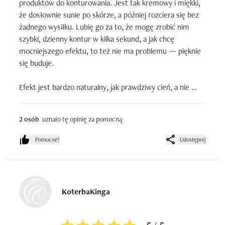
produktów do konturowania. Jest tak kremowy i miękki, 
że dosłownie sunie po skórze, a później rozciera się bez 
żadnego wysiłku. Lubię go za to, że mogę zrobić nim 
szybki, dzienny kontur w kilka sekund, a jak chcę 
mocniejszego efektu, to też nie ma problemu — pięknie 
się buduje.

Efekt jest bardzo naturalny, jak prawdziwy cień, a nie 
pomarańczowa plama. U mnie świetnie stapia się z 
podkładem i nie robi żadnych smug. Mam suchą skórę i 
2 osób
uznało tę opinię za pomocną
on absolutnie tego nie podkreśla — wręcz przeciwnie, 
wygląda miękko i zdrowo.

Pomocne!
Udostępnij
Używam go codziennie, bo jest po prostu wygodny. 
Sztyft jest wykręcany,  wszystko jest szybkie i bez 
kombinowania. Do tego jest naprawdę wydajny — 
minimalna ilość wystarcza, żeby podkreślić kości 
KoterbaKinga
policzkowe, linię żuchwy i skronie.

Jedyne, co warto mieć na uwadze, to dobór odcienia — 