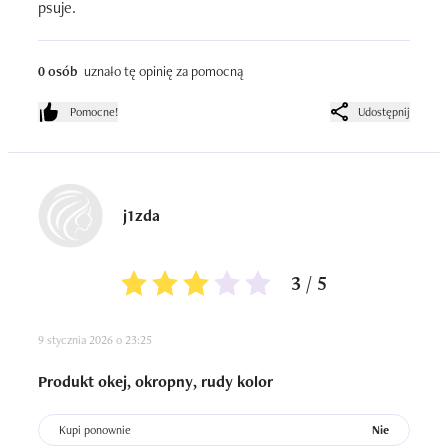
psuje.
0 osób
uznało tę opinię za pomocną
Pomocne!
Udostępnij
j1zda
3 / 5
9 stycznia 2026 o 23:25
Produkt okej, okropny, rudy kolor
Kupi ponownie
Nie