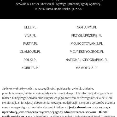
serwisie w całości lub w części wymaga uprzedniej zgody wydawcy.
© 2026 Burda Media Polska Sp. z o.o.
ELLE.PL
GOTUJMY.PL
VIVA.PL
PRZYSLIJPRZEPIS.PL
PARTY.PL
MOJEGOTOWANIE.PL
GLAMOUR.PL
MOJPIEKNYOGROD.PL
POLKI.PL
NATIONAL-GEOGRAPHIC.PL
KOBIETA.PL
MAMOTOJA.PL
Jakiekolwiek aktywności, w szczególności: pobieranie, zwielokrotnianie,
przechowywanie, lub inne wykorzystywanie treści, danych lub informacji dostępnych w
ramach niniejszego serwisu oraz wszystkich jego podstron, w szczególności w celu ich
eksploracji, zmierzającej dotworzenia, rozwoju, modyfikacji i szkolenia systemów uczenia
maszynowego, algorytmów lub sztucznej inteligencji
jest zabronione oraz wymaga
uprzedniej, jednoznacznie wyrażonej zgody administratora serwisu – Burda
Media Polska sp. z o.o
. Obowiązek uzyskania wyraźnej i jednoznacznej zgody wymagany