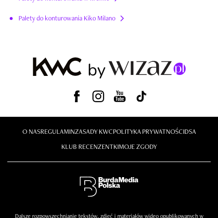
Palety do konturowania Kiko Milano
O NAS
REGULAMIN
ZASADY KWC
POLITYKA PRYWATNOŚCI
DSA
KLUB RECENZENTKI
MOJE ZGODY
Dalsze rozpowszechnianie tekstów, zdjęć i materiałów wideo opublikowanych w