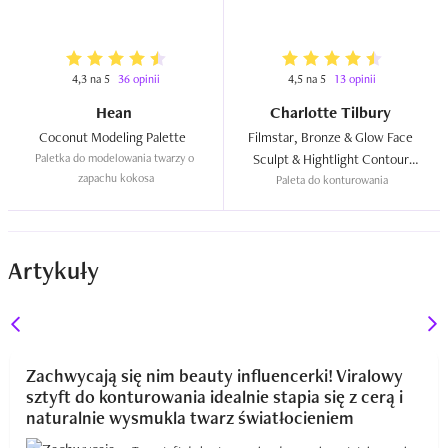
4,3 na 5
36 opinii
4,5 na 5
13 opinii
Hean
Charlotte Tilbury
Coconut Modeling Palette  
Filmstar, Bronze & Glow Face 
Paletka do modelowania twarzy o 
Sculpt & Hightlight Contour 
zapachu kokosa
Paleta do konturowania
Palette  
Artykuły
Zachwycają się nim beauty influencerki! Viralowy
sztyft do konturowania idealnie stapia się z cerą i
naturalnie wysmukla twarz światłocieniem