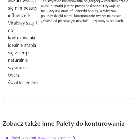
Ten sztyft do konturowania od gorącej w ostatnim czasie
włoskiej marki jest po prostu doskonały. Używają go
makijażystki oraz influencerki beauty, a Wizażanki
polubiły dzięki niemu konturowanie twarzy na mokro.
„Miłość od pierwszego użycia!” – czytamy w opiniach.
Zobacz także inne Palety do konturowania
Palety do konturowania w kremie