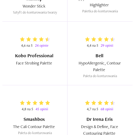
Highlighter  
Wonder Stick  
Paletka do konturowania
Sztyft do konturowania twarzy
4,6 na 5
24 opinie
4,4 na 5
29 opinii
Kobo Professional
Bell
Face Strobing Palette  
HypoAllergenic, Contour 
Palette  
Paleta do konturowania
4,8 na 5
45 opinii
4,7 na 5
68 opinii
Smashbox
Dr Irena Eris
The Cali Contour Palette  
Design & Deﬁne, Face 
Paleta do konturowania
Contouring Palette  