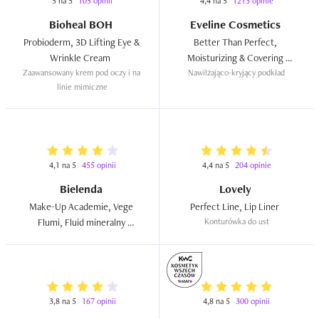
5 na 5
105 opinii
4,4 na 5
1213 opinie
Bioheal BOH
Eveline Cosmetics
Probioderm, 3D Lifting Eye & 
Better Than Perfect, 
Wrinkle Cream  
Moisturizing & Covering 
Zaawansowany krem pod oczy i na 
Nawilżająco-kryjący podkład
Foundation  
linie mimiczne
4,1 na 5
455 opinii
4,4 na 5
204 opinie
Bielenda
Lovely
Make-Up Academie, Vege 
Perfect Line, Lip Liner  
Flumi, Fluid mineralny 
Konturówka do ust
rozświetlajacy z sokiem z 
truskawki  
3,8 na 5
167 opinii
4,8 na 5
300 opinii