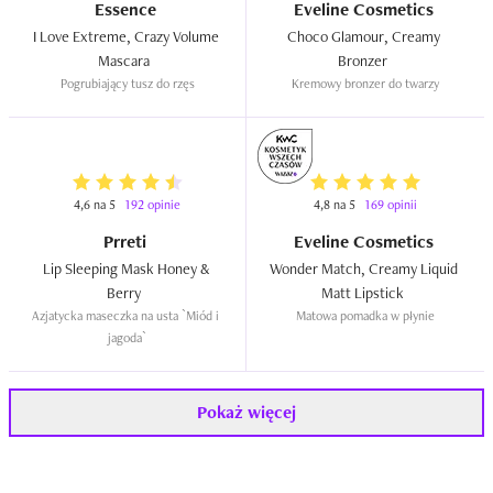
Essence
Eveline Cosmetics
I Love Extreme, Crazy Volume 
Choco Glamour, Creamy 
Mascara  
Bronzer  
Pogrubiający tusz do rzęs
Kremowy bronzer do twarzy
4,6 na 5
192 opinie
4,8 na 5
169 opinii
Prreti
Eveline Cosmetics
Lip Sleeping Mask Honey & 
Wonder Match, Creamy Liquid 
Berry  
Matt Lipstick  
Azjatycka maseczka na usta `Miód i 
Matowa pomadka w płynie
jagoda`
Pokaż więcej