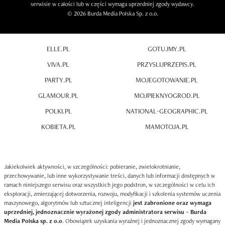
serwisie w całości lub w części wymaga uprzedniej zgody wydawcy.
© 2026 Burda Media Polska Sp. z o.o.
ELLE.PL
GOTUJMY.PL
VIVA.PL
PRZYSLIJPRZEPIS.PL
PARTY.PL
MOJEGOTOWANIE.PL
GLAMOUR.PL
MOJPIEKNYOGROD.PL
POLKI.PL
NATIONAL-GEOGRAPHIC.PL
KOBIETA.PL
MAMOTOJA.PL
Jakiekolwiek aktywności, w szczególności: pobieranie, zwielokrotnianie,
przechowywanie, lub inne wykorzystywanie treści, danych lub informacji dostępnych w
ramach niniejszego serwisu oraz wszystkich jego podstron, w szczególności w celu ich
eksploracji, zmierzającej dotworzenia, rozwoju, modyfikacji i szkolenia systemów uczenia
maszynowego, algorytmów lub sztucznej inteligencji
jest zabronione oraz wymaga
uprzedniej, jednoznacznie wyrażonej zgody administratora serwisu – Burda
Media Polska sp. z o.o
. Obowiązek uzyskania wyraźnej i jednoznacznej zgody wymagany