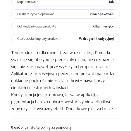
Kupi ponownie
Tak
Liczba zużytych opakowań
kilka opakowań
Od kiedy używasz produktu
kilka miesięcy
Gdzie został kupiony produkt
W drogerii tradycyjnej
Ten produkt to dla mnie strzał w dziesiątkę. Pomada 
świetnie się utrzymuje przez cały dzień, nie rozmazuje 
się i nie znika nawet przy wyższych temperaturach. 
Aplikator  z precyzyjnym pędzelkiem pozwala na bardzo 
dokładne podkreślenie kształtu brwi – nawet przy 
cienkich i niesfornych włoskach.

Konsystencja jest kremowa, łatwa w aplikacji, a 
pigmentacja bardzo dobra – wystarczy niewielka ilość, 
żeby uzyskać wyraźny efekt. Dodatkowy plus za to, że 
produkt nie podrażnia skóry i wygląda naturalnie.

Dla mnie to jeden z najlepszych kosmetyków do brwi, 
0 osób
uznało tę opinię za pomocną
jakie miałam okazję testować. Zdecydowanie polecam i na 