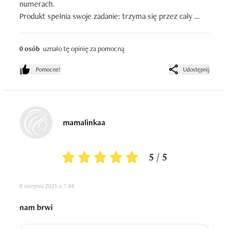
numerach.

Produkt spełnia swoje zadanie: trzyma się przez cały 
dzień, nie ściera się i nie wymaga poprawek. Pędzelek jest 
precyzyjny, co ułatwia modelowanie kształtu brwi nawet 
0 osób
uznało tę opinię za pomocną
bez wprawy.

Przy kolejnym zakupie sięgnę po odcień 02 Cool Deep 
Pomocne!
Udostępnij
Brown, żeby uzyskać jeszcze głębszy efekt – myślę, że 
będzie idealny do mojej karnacji.
mamalinkaa
5 / 5
8 sierpnia 2025 o 7:44
nam brwi