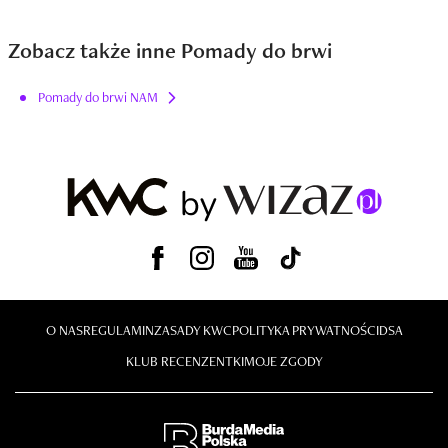
Zobacz także inne Pomady do brwi
Pomady do brwi NAM
O NAS
REGULAMIN
ZASADY KWC
POLITYKA PRYWATNOŚCI
DSA
KLUB RECENZENTKI
MOJE ZGODY