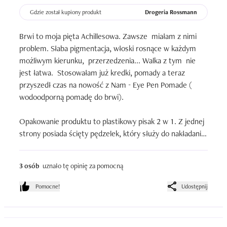
Gdzie został kupiony produkt
Drogeria Rossmann
Brwi to moja pięta Achillesowa. Zawsze  miałam z nimi 
problem. Słaba pigmentacja, włoski rosnące w każdym 
możliwym kierunku,  przerzedzenia... Walka z tym  nie 
jest łatwa.  Stosowałam już kredki, pomady a teraz 
przyszedł czas na nowość z Nam - Eye Pen Pomade ( 
wodoodporną pomadę do brwi).

Opakowanie produktu to plastikowy pisak 2 w 1. Z jednej 
strony posiada ścięty pędzelek, który służy do nakładania 
kosmetyku, a z drugiej pomadę.  Aplikator jest 
precyzyjny, dzięki czemu świetnie sobie radzi z 
3 osób
uznało tę opinię za pomocną
nabieraniem i później nakładaniem pomady na brwi. 

Pomocne!
Udostępnij
Zapach pomady ma czysto chemiczną woń. Nie przypadł 
mi on do gustu, jednakże da się wytrzymać.
