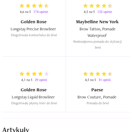
sieci sklepów Rossman. Wtedy koszt produktu wynosi 
4,6 na 5
174 opinie
4,5 na 5
132 opinie
prawie o połowę mniej. 

Golden Rose
Maybelline New York
Podsumowując, Nam wypuściło na rynek produkt, który 
Longstay Precise Browliner  
Brow Tattoo, Pomade 
dużo nie zmienił w makijażu. Jest to dobra pomada do 
Długotrwała konturówka do brwi
Waterproof  
brwi i można wykonać nią świetny makijaż, jednak nie 
Wodoodporna pomada do stylizacji 
brwi
wszystko jest tak jak opisał na opakowaniu producent.
4,1 na 5
29 opinii
4,5 na 5
31 opinii
Golden Rose
Paese
Longstay Liquid Browliner  
Brow Couture, Pomade  
Długotrwały płynny liner do brwi
Pomada do brwi
Artykuły