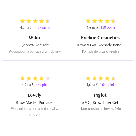
Mam z tym problem, bo o ile nie zmyją go  delikatne 
krople deszczu lub lekko zroszone potem  czoło, tak już 
większa ilość wody zmienia postać rzeczy.  Testując ten 
produkt liczyłam, że będę musiała użyć odpowiednich 
4,5 na 5
1477 opinii
4,6 na 5
130 opinii
kosmetyków do demakijażu, aby pozbyć się pomady z 
Wibo
Eveline Cosmetics
moich brwi. W rzeczywistości wystarczył lekko nasączony 
Eyebrow Pomade  
Brow & Go!, Pomade Pencil  
wodą wacik i wszystko zeszło.  

Wodoodporna pomada 2 w 1 do brwi
Pomada do brwi w kredce
Dla osób zapominających o brwiach i lubiących w  ciągu 
dnia, w oczywistej niewiedzy, pogmerać przy nich, jest 
światełko w tunelu - pomada się nie rozmazuje. 

Skład produktu wygląda obiecująco. Nie jest on stricte 
4,2 na 5
46 opinii
4,6 na 5
164 opinie
naturalny, ale jest bezpieczny dla skóry i u mnie nie 
Lovely
Inglot
powoduje reakcji alergicznych.

Brow Master Pomade  
AMC, Brow Liner Gel  
Wodoodporna pomada do brwi w 
Konturówka do brwi w żelu
Cena produktu należy do wysokich. W regularnej 
słoiczku
sprzedaży to 42,99 zł. Za tak niewielką ilość produktu to 
jest dużo. Warto  czekać na promocję, a co jakiś czas 
występują one na stronie internetowej marki Nam lub w 