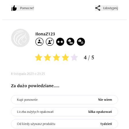
pewno kupię ponownie!
Pomocne!
Udostępnij
IlonaZ123
4 / 5
8 listopada 2023 o 23:25
Za dużo powiedziane.....
Kupi ponownie
Nie wiem
Liczba zużytych opakowań
kilka opakowań
Od kiedy używasz produktu
tydzień