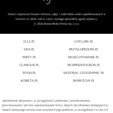
Dalsze rozpowszechnianie tekstów, zdjęć i materiałów wideo opublikowanych w
serwisie w całości lub w części wymaga uprzedniej zgody wydawcy.
© 2026 Burda Media Polska Sp. z o.o.
ELLE.PL
GOTUJMY.PL
VIVA.PL
PRZYSLIJPRZEPIS.PL
PARTY.PL
MOJEGOTOWANIE.PL
GLAMOUR.PL
MOJPIEKNYOGROD.PL
POLKI.PL
NATIONAL-GEOGRAPHIC.PL
KOBIETA.PL
MAMOTOJA.PL
Jakiekolwiek aktywności, w szczególności: pobieranie, zwielokrotnianie,
przechowywanie, lub inne wykorzystywanie treści, danych lub informacji dostępnych w
ramach niniejszego serwisu oraz wszystkich jego podstron, w szczególności w celu ich