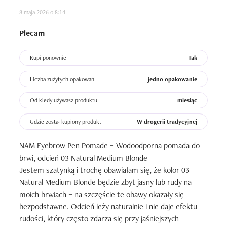
8 maja 2026 o 8:14
Plecam
Kupi ponownie
Tak
Liczba zużytych opakowań
jedno opakowanie
Od kiedy używasz produktu
miesiąc
Gdzie został kupiony produkt
W drogerii tradycyjnej
NAM Eyebrow Pen Pomade – Wodoodporna pomada do 
brwi, odcień 03 Natural Medium Blonde

Jestem szatynką i trochę obawiałam się, że kolor 03 
Natural Medium Blonde będzie zbyt jasny lub rudy na 
moich brwiach – na szczęście te obawy okazały się 
bezpodstawne. Odcień leży naturalnie i nie daje efektu 
rudości, który często zdarza się przy jaśniejszych 